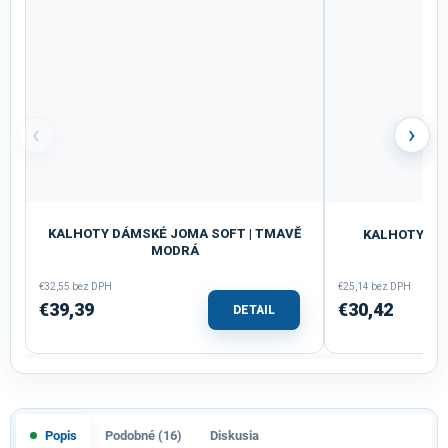
‹
›
KALHOTY DÁMSKÉ JOMA SOFT | TMAVĚ
KALHOTY JOM
MODRÁ
€32,55 bez DPH
€25,14 bez DPH
€39,39
€30,42
DETAIL
Popis
Podobné (16)
Diskusia