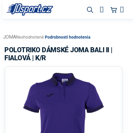
Prejsť
na
obsah
JOMA
Priemerné
Neohodnotené
Podrobnosti hodnotenia
hodnotenie
produktu
POLOTRIKO DÁMSKÉ JOMA BALI II |
je
FIALOVÁ | K/R
0,0
z
5
hviezdičiek.