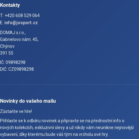
Kontakty
T: +420 608 529 064
E:
info@josport.cz
DOMAJ s.r.o.,
Gabrielovo nám. 45,
Chýnov
391 55
IČ: 09898298
DIČ: CZ09898298
Novinky do vašeho mailu
Zůstaňte ve hře!
Přihlaste se k odběru novinek a připravte se na přednostní info o
nových kolekcích, exkluzivní slevy a už nikdy vám neunikne nejnovější
vybavení, díky kterému bude váš tým na vrcholu své hry.