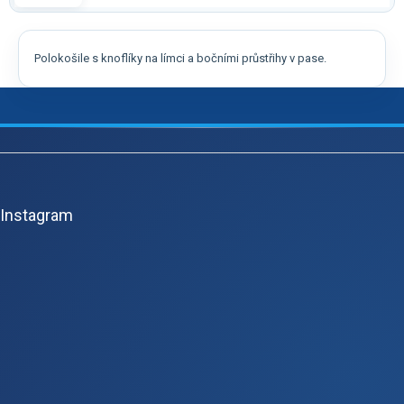
Polokošile s knoflíky na límci a bočními průstřihy v pase.
Z
á
p
Instagram
ä
t
i
e