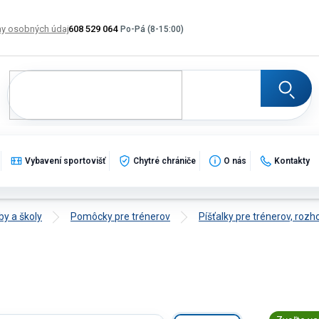
y osobných údajov
608 529 064
Výmena, vrátenie a reklamácia tovaru
Katalogy
Po
Vybavení sportovišť
Chytré chrániče
O nás
Kontakty
by a školy
Pomôcky pre trénerov
Píšťalky pre trénerov, rozh