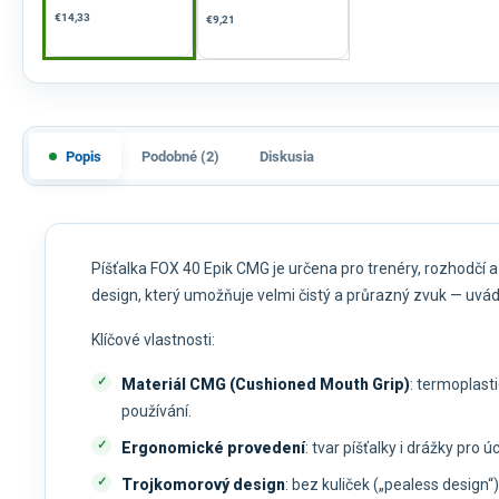
€14,33
€9,21
Popis
Podobné (2)
Diskusia
Píšťalka FOX 40 Epik CMG je určena pro trenéry, rozhodčí a
design, který umožňuje velmi čistý a průrazný zvuk — uvád
Klíčové vlastnosti:
Materiál CMG (Cushioned Mouth Grip)
: termoplasti
používání.
Ergonomické provedení
: tvar píšťalky i drážky pro 
Trojkomorový design
: bez kuliček („pealess design