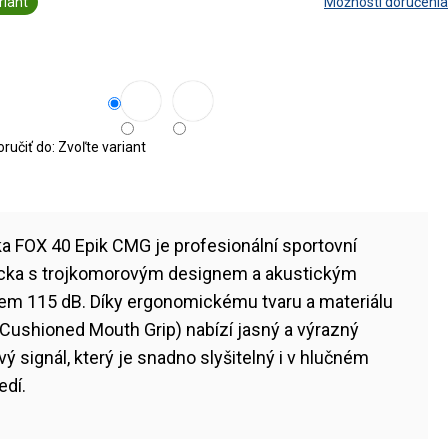
riant
Možnosti doručenia
učiť do:
Zvoľte variant
ka FOX 40 Epik CMG je profesionální sportovní
ka s trojkomorovým designem a akustickým
em 115 dB. Díky ergonomickému tvaru a materiálu
Cushioned Mouth Grip) nabízí jasný a výrazný
ý signál, který je snadno slyšitelný i v hlučném
edí.