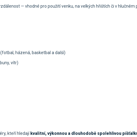
 vzdálenost — vhodné pro použití venku, na velkých hřištích či v hlučném 
 (fotbal, házená, basketbal a další)
buny, vítr)
y, kteří hledají
kvalitní, výkonnou a dlouhodobě spolehlivou píšťalk