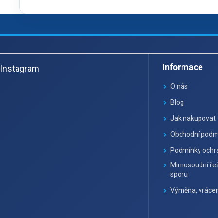
Z
á
Informace
Instagram
p
ä
O nás
t
Blog
i
Jak nakupovat
e
Obchodní podm
Podmínky ochra
Mimosoudní řeš
sporu
Výměna, vrácen