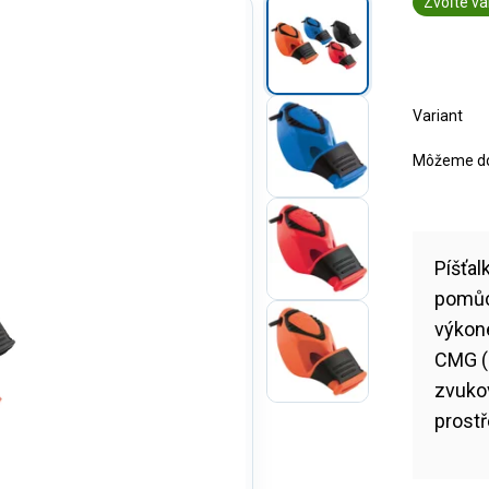
Zvoľte va
Variant
Môžeme dor
Píšťal
pomůc
výkon
CMG (
zvukov
prostř