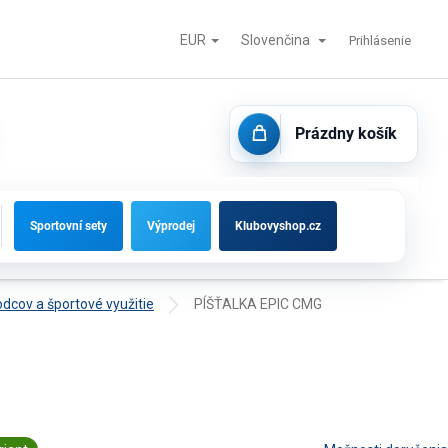
EUR
Slovenčina
tisk
Futbalové bránky, striedačky a vybavenie ihrísk
Kontakty
Prihlásenie
Prázdny košík
NÁKUPNÝ
KOŠÍK
Sportovní sety
Výprodej
Klubovyshop.cz
odcov a športové využitie
PÍŠŤALKA EPIC CMG