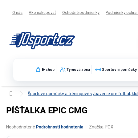
Prejsť
na
O nás
Ako nakupovať
Ochodné podmienky
Podmienky ochran
obsah
E-shop
Týmová zóna
Sportovní pomůcky
Domov
Športové pomôcky a tréningové vybavenie pre futbal, klu
PÍŠŤALKA EPIC CMG
Priemerné
Neohodnotené
Podrobnosti hodnotenia
Značka:
FOX
hodnotenie