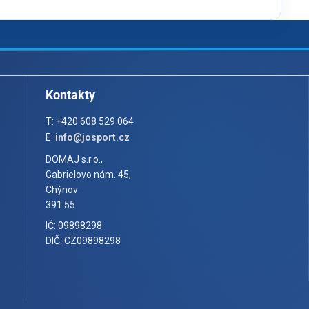
Kontakty
T: +420 608 529 064
E:
info@josport.cz
DOMAJ s.r.o.,
Gabrielovo nám. 45,
Chýnov
391 55
IČ: 09898298
DIČ: CZ09898298