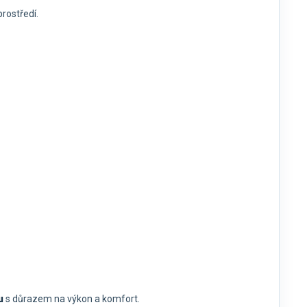
prostředí.
u
s důrazem na výkon a komfort.