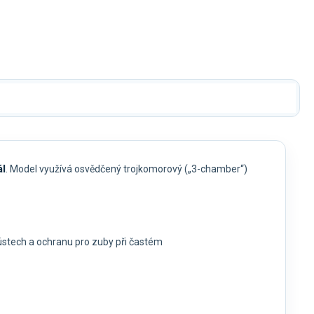
ál
. Model využívá osvědčený trojkomorový („3-chamber“)
v ústech a ochranu pro zuby při častém