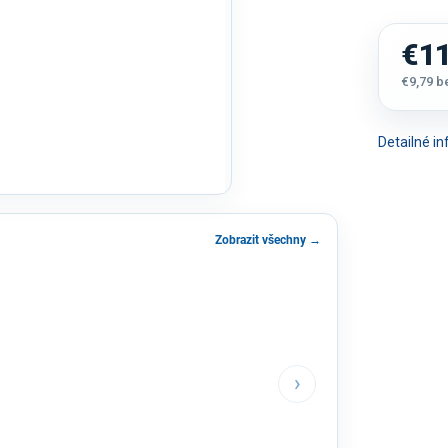
€11
€9,79 
Jednot
cena:
Detailné i
Zobrazit všechny →
›