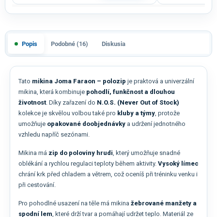
Popis
Podobné (16)
Diskusia
Tato
mikina Joma Faraon – polozip
je praktová a univerzální
mikina, která kombinuje
pohodlí, funkčnost a dlouhou
životnost
. Díky zařazení do
N.O.S. (Never Out of Stock)
kolekce je skvělou volbou také pro
kluby a týmy
, protože
umožňuje
opakované doobjednávky
a udržení jednotného
vzhledu napříč sezónami.
Mikina má
zip do poloviny hrudi
, který umožňuje snadné
oblékání a rychlou regulaci teploty během aktivity.
Vysoký límec
chrání krk před chladem a větrem, což oceníš při tréninku venku i
při cestování.
Pro pohodlné usazení na těle má mikina
žebrované manžety a
spodní lem
, které drží tvar a pomáhají udržet teplo. Materiál ze