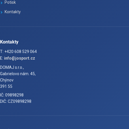
Potisk
Kontakty
Kontakty
T: +420 608 529 064
E:
info@josport.cz
DOMAJ s.r.o.,
Gabrielovo nám. 45,
Chýnov
391 55
IČ: 09898298
DIČ: CZ09898298