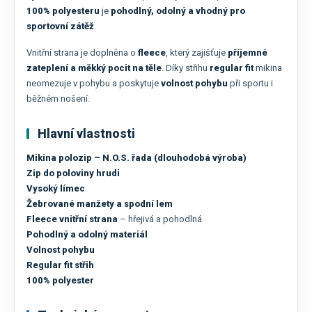
100% polyesteru
je
pohodlný, odolný a vhodný pro
sportovní zátěž
.
Vnitřní strana je doplněna o
fleece
, který zajišťuje
příjemné
zateplení a měkký pocit na těle
. Díky střihu
regular fit
mikina
neomezuje v pohybu a poskytuje
volnost pohybu
při sportu i
běžném nošení.
Hlavní vlastnosti
Mikina polozip – N.O.S. řada (dlouhodobá výroba)
Zip do poloviny hrudi
Vysoký límec
Žebrované manžety a spodní lem
Fleece vnitřní strana
– hřejivá a pohodlná
Pohodlný a odolný materiál
Volnost pohybu
Regular fit střih
100% polyester