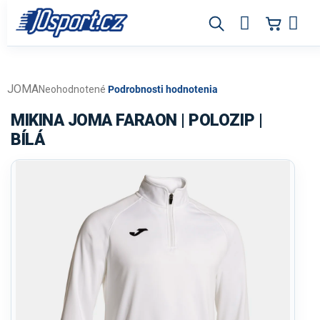
Prejsť
na
obsah
JOMA
Priemerné
Neohodnotené
Podrobnosti hodnotenia
hodnotenie
produktu
MIKINA JOMA FARAON | POLOZIP |
je
BÍLÁ
0,0
z
5
hviezdičiek.