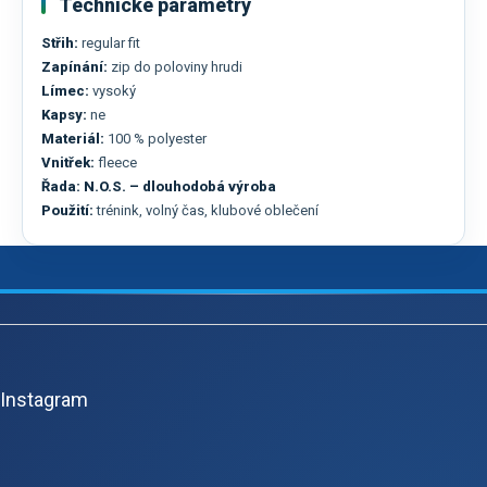
Technické parametry
Střih:
regular fit
Zapínání:
zip do poloviny hrudi
Límec:
vysoký
Kapsy:
ne
Materiál:
100 % polyester
Vnitřek:
fleece
Řada:
N.O.S. – dlouhodobá výroba
Použití:
trénink, volný čas, klubové oblečení
Z
á
p
Instagram
ä
t
i