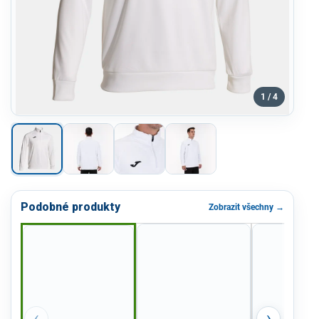
1 / 4
Podobné produkty
Zobrazit všechny →
‹
›