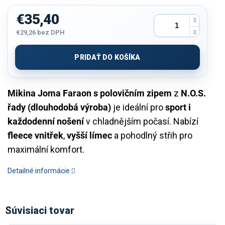
€35,40
€29,26
bez DPH
Jednotková
cena:
PRIDAŤ DO KOŠÍKA
Mikina Joma Faraon s polovičním zipem
z
N.O.S.
řady (dlouhodobá výroba)
je ideální pro
sport i
každodenní nošení
v chladnějším počasí. Nabízí
fleece vnitřek
,
vyšší límec
a pohodlný střih pro
maximální komfort.
Detailné informácie
Súvisiaci tovar