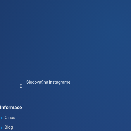
e
Sledovať na Instagrame
Informace
O nás
Blog