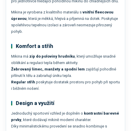
pro jednotlivce hledající pohodlnou mikinu do chladnějších dnů.
Mikina je vyrobena z kvalitního materiálu s
vnitřní fleecovou
úpravou
, která je měkká, hřejivá a příjemná na dotek. Poskytuje
spolehlivou tepelnou izolaci a zároveň neomezuje přirozený
pohyb.
Komfort a střih
Mikina má
zip do poloviny hrudníku
, který umožňuje snadné
oblékání a regulaci tepla během aktivity.
Žebrovaný límec, manžety a spodní lem
zajišťují pohodlné
přilnutí k tělu a zabraňují úniku tepla.
Regular střih
poskytuje dostatek prostoru pro pohyb při sportu
i běžném nošení.
Design a využití
Jednoduchý sportovní vzhled je doplněn o
kontrastní barevné
prvky
, které dodávají mikině moderní charakter.
Díky minimalistickému provedení se snadno kombinuje s