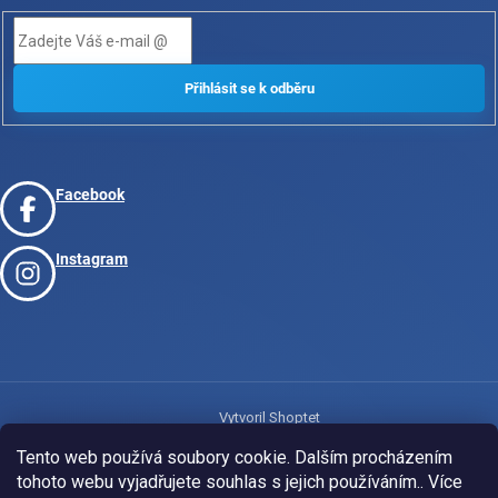
Facebook
Instagram
Vytvoril Shoptet
Tento web používá soubory cookie. Dalším procházením
tohoto webu vyjadřujete souhlas s jejich používáním.. Více
Copyright 2026
www.josport.cz
. Všetky práva vyhradené.