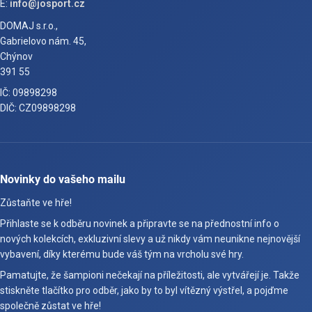
E:
info@josport.cz
DOMAJ s.r.o.,
Gabrielovo nám. 45,
Chýnov
391 55
IČ: 09898298
DIČ: CZ09898298
Novinky do vašeho mailu
Zůstaňte ve hře!
Přihlaste se k odběru novinek a připravte se na přednostní info o
nových kolekcích, exkluzivní slevy a už nikdy vám neunikne nejnovější
vybavení, díky kterému bude váš tým na vrcholu své hry.
Pamatujte, že šampioni nečekají na příležitosti, ale vytvářejí je. Takže
stiskněte tlačítko pro odběr, jako by to byl vítězný výstřel, a pojďme
společně zůstat ve hře!