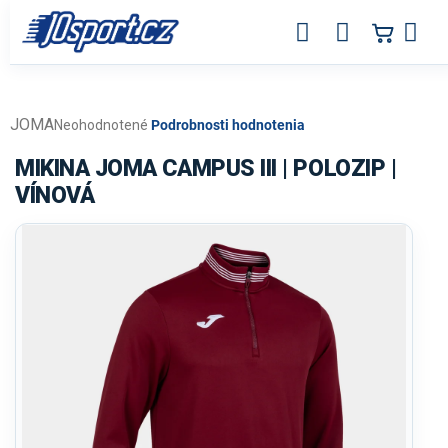
Prejsť
na
obsah
JOMA
Priemerné
Neohodnotené
Podrobnosti hodnotenia
hodnotenie
produktu
MIKINA JOMA CAMPUS III | POLOZIP |
je
VÍNOVÁ
0,0
z
5
hviezdičiek.