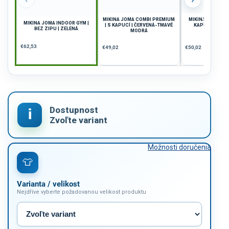
MIKINA JOMA COMBI PREMIUM
MIKINA JOMA OLI
MIKINA JOMA INDOOR GYM |
| S KAPUCÍ | ČERVENÁ-TMAVĚ
KAPUCÍ | TMA
BEZ ZIPU | ZELENÁ
MODRÁ
€62,53
€49,02
€50,02
Možnosti doručenia
Varianta / velikost
Nejdříve vyberte požadovanou velikost produktu