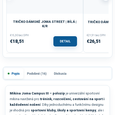
TRIČKO DÁMSKÉ JOMA STREET | BÍLÁ |
TRIČKO DÁMSKE 
K/R
ČI
€15,30 bez DPH
€21,91 bez DPH
€18,51
€26,51
DETAIL
Popis
Podobné (16)
Diskusia
Mikina Joma Campus III – polozip
je univerzální sportovní
mikina navržená pro
trénink, rozcvičení, cestování na sport i
každodenní nošení
. Díky jednoduchému a funkčnímu designu
je vhodná pro
sportovní kluby, školy a sportovní kempy
, ale i