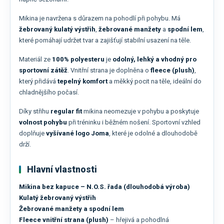
Mikina je navržena s důrazem na pohodlí při pohybu. Má
žebrovaný kulatý výstřih
,
žebrované manžety
a
spodní lem
,
které pomáhají udržet tvar a zajišťují stabilní usazení na těle.
Materiál ze
100% polyesteru
je
odolný, lehký a vhodný pro
sportovní zátěž
. Vnitřní strana je doplněna o
fleece (plush)
,
který přidává
tepelný komfort
a měkký pocit na těle, ideální do
chladnějšího počasí.
Díky střihu
regular fit
mikina neomezuje v pohybu a poskytuje
volnost pohybu
při tréninku i běžném nošení. Sportovní vzhled
doplňuje
vyšívané logo Joma
, které je odolné a dlouhodobě
drží.
Hlavní vlastnosti
Mikina bez kapuce – N.O.S. řada (dlouhodobá výroba)
Kulatý žebrovaný výstřih
Žebrované manžety a spodní lem
Fleece vnitřní strana (plush)
– hřejivá a pohodlná