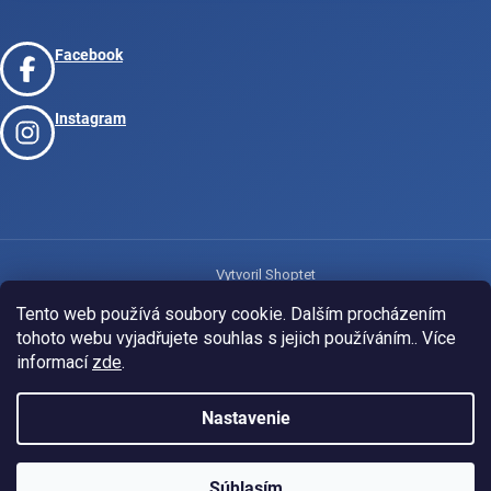
Facebook
Instagram
Vytvoril Shoptet
Tento web používá soubory cookie. Dalším procházením
tohoto webu vyjadřujete souhlas s jejich používáním.. Více
Copyright 2026
www.josport.cz
. Všetky práva vyhradené.
informací
zde
.
Nastavenie
Súhlasím
KLUBOVÁ NABÍDKA