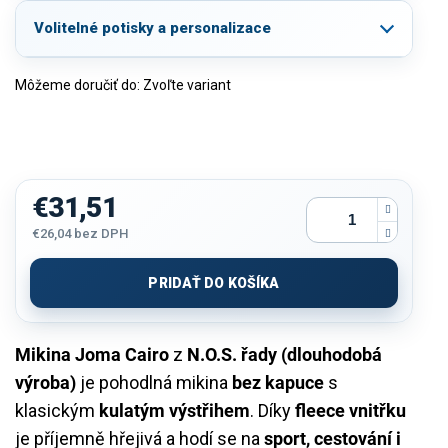
Volitelné potisky a personalizace
Môžeme doručiť do:
Zvoľte variant
€31,51
€26,04
bez DPH
Jednotková
cena:
PRIDAŤ DO KOŠÍKA
Mikina Joma Cairo
z
N.O.S. řady (dlouhodobá
výroba)
je pohodlná mikina
bez kapuce
s
klasickým
kulatým výstřihem
. Díky
fleece vnitřku
je příjemně hřejivá a hodí se na
sport, cestování i