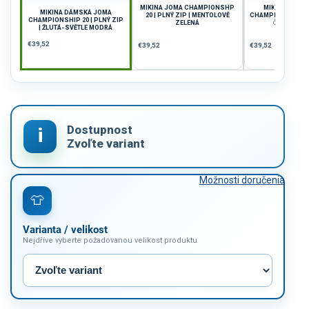
MIKINA JOMA CHAMPIONSHP
MIKINA DÁMS
MIKINA DÁMSKÁ JOMA
20 | PLNÝ ZIP | MENTOLOVĚ
CHAMPIONSHIP 20 
CHAMPIONSHIP 20 | PLNÝ ZIP
ZELENÁ
ČERNÁ-ČE
| ŽLUTÁ-SVĚTLE MODRÁ
€39,52
€39,52
€39,52
Možnosti doručenia
Varianta / velikost
Nejdříve vyberte požadovanou velikost produktu