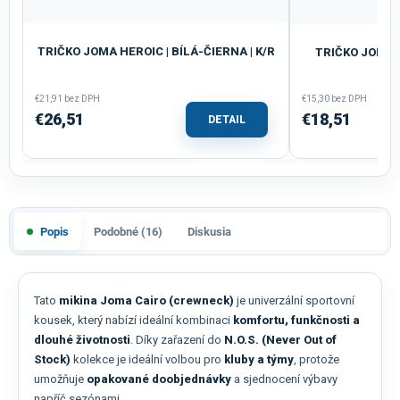
TRIČKO JOMA HEROIC | BÍLÁ-ČIERNA | K/R
TRIČKO JOMA C
€21,91 bez DPH
€15,30 bez DPH
€26,51
€18,51
DETAIL
Popis
Podobné (16)
Diskusia
Tato
mikina Joma Cairo (crewneck)
je univerzální sportovní
kousek, který nabízí ideální kombinaci
komfortu, funkčnosti a
dlouhé životnosti
. Díky zařazení do
N.O.S. (Never Out of
Stock)
kolekce je ideální volbou pro
kluby a týmy
, protože
umožňuje
opakované doobjednávky
a sjednocení výbavy
napříč sezónami.