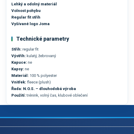
Lehký a odolný materiál
Volnost pohybu
Regular fit střih
Vyšívané logo Joma
Technické parametry
Střih:
regular fit
Výstřih:
kulatý, žebrovaný
Kapuce:
ne
Kapsy:
ne
Materiál:
100 % polyester
Vnitřek:
fleece (plush)
Řada:
N.O.S. – dlouhodobá výroba
Použití:
trénink, volný čas, klubové oblečení
Z