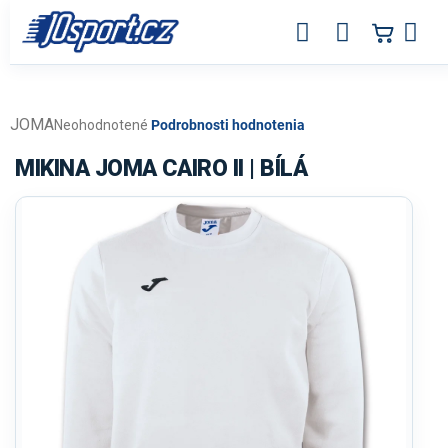
Prejsť
na
obsah
JOMA
Priemerné
Neohodnotené
Podrobnosti hodnotenia
hodnotenie
produktu
MIKINA JOMA CAIRO II | BÍLÁ
je
0,0
z
5
hviezdičiek.