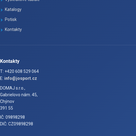
Katalogy
Potisk
Kontakty
Kontakty
T: +420 608 529 064
E:
info@josport.cz
DOMAJ s.r.o.,
Gabrielovo nám. 45,
Chýnov
391 55
IČ: 09898298
DIČ: CZ09898298