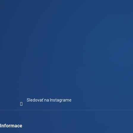
t
i
e
Sledovať na Instagrame
Informace