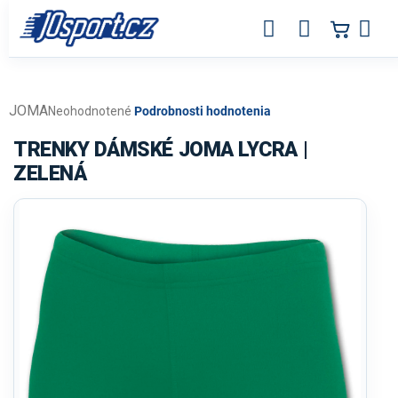
Prejsť
na
obsah
JOMA
Priemerné
Neohodnotené
Podrobnosti hodnotenia
hodnotenie
produktu
TRENKY DÁMSKÉ JOMA LYCRA |
je
ZELENÁ
0,0
z
5
hviezdičiek.