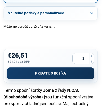
Volitelné potisky a personalizace
Môžeme doručiť do:
Zvoľte variant
€26,51
€21,91
bez DPH
Jednotková
cena:
PRIDAŤ DO KOŠÍKA
Termo spodní šortky
Joma
z řady
N.O.S.
(
dlouhodobá výroba
) jsou funkční spodní vrstva
pro sport v chladnějším počasí. Mají pohodlný