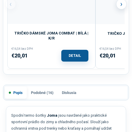
‹
›
TRIČKO DÁMSKÉ JOMA COMBAT | BÍLÁ |
TRIČKO JOMA
K/R
€16,54 bez DPH
€16,54 bez DPH
€20,01
€20,01
DETAIL
Popis
Podobné (16)
Diskusia
Spodní termo šortky
Joma
jsou navržené jako praktické
sportovní prádlo do zimy a chladného počasí. Slouží jako
ochranná vrstva pod trenky nebo kraťasy a pomáhají udržet