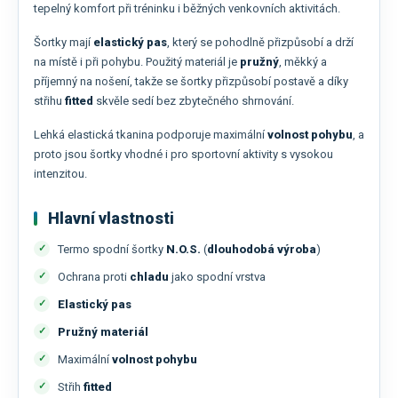
tepelný komfort při tréninku i běžných venkovních aktivitách.
Šortky mají
elastický pas
, který se pohodlně přizpůsobí a drží
na místě i při pohybu. Použitý materiál je
pružný
, měkký a
příjemný na nošení, takže se šortky přizpůsobí postavě a díky
střihu
fitted
skvěle sedí bez zbytečného shrnování.
Lehká elastická tkanina podporuje maximální
volnost pohybu
, a
proto jsou šortky vhodné i pro sportovní aktivity s vysokou
intenzitou.
Hlavní vlastnosti
Termo spodní šortky
N.O.S.
(
dlouhodobá výroba
)
Ochrana proti
chladu
jako spodní vrstva
Elastický pas
Pružný materiál
Maximální
volnost pohybu
Střih
fitted