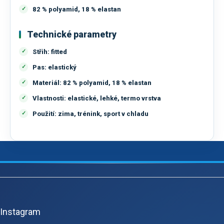
82 % polyamid, 18 % elastan
Technické parametry
Střih:
fitted
Pas:
elastický
Materiál:
82 % polyamid, 18 % elastan
Vlastnosti:
elastické, lehké, termo vrstva
Použití:
zima, trénink, sport v chladu
Z
á
p
Instagram
ä