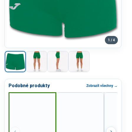
1 / 4
Podobné produkty
Zobrazit všechny →
‹
›