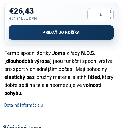
€26,43
€21,84
bez DPH
Jednotková
cena:
PRIDAŤ DO KOŠÍKA
Termo spodní šortky
Joma
z řady
N.O.S.
(
dlouhodobá výroba
) jsou funkční spodní vrstva
pro sport v chladnějším počasí. Mají pohodlný
elastický pas
, pružný materiál a střih
fitted
, který
dobře sedí na těle a neomezuje ve
volnosti
pohybu
.
Detailné informácie
Súvisiaci tovar