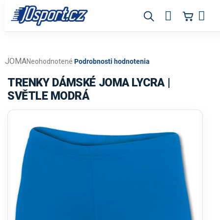
Prejsť
na
obsah
JOMA
Priemerné
Neohodnotené
Podrobnosti hodnotenia
hodnotenie
produktu
TRENKY DÁMSKÉ JOMA LYCRA |
je
SVĚTLE MODRÁ
0,0
z
5
hviezdičiek.