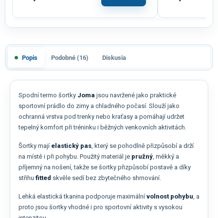
Popis
Podobné (16)
Diskusia
Spodní termo šortky
Joma
jsou navržené jako praktické
sportovní prádlo do zimy a chladného počasí. Slouží jako
ochranná vrstva pod trenky nebo kraťasy a pomáhají udržet
tepelný komfort při tréninku i běžných venkovních aktivitách.
Šortky mají
elastický pas
, který se pohodlně přizpůsobí a drží
na místě i při pohybu. Použitý materiál je
pružný
, měkký a
příjemný na nošení, takže se šortky přizpůsobí postavě a díky
střihu
fitted
skvěle sedí bez zbytečného shrnování.
Lehká elastická tkanina podporuje maximální
volnost pohybu
, a
proto jsou šortky vhodné i pro sportovní aktivity s vysokou
intenzitou.