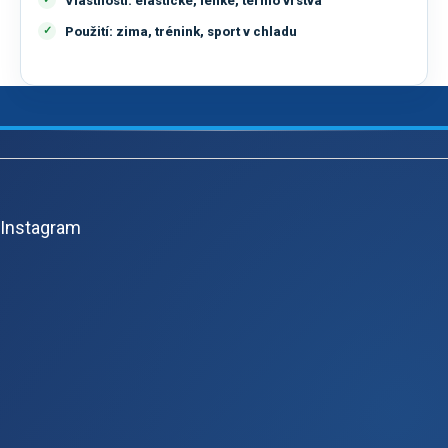
Vlastnosti:
elastické, lehké, termo vrstva
Použití:
zima, trénink, sport v chladu
Z
á
p
Instagram
ä
t
i
e