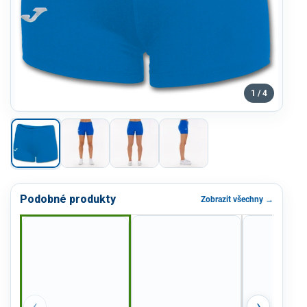
1 / 4
Podobné produkty
Zobrazit všechny →
‹
›