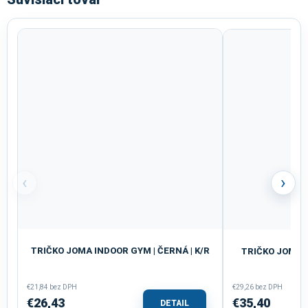
‹
›
TRIČKO JOMA INDOOR GYM | ČERNÁ | K/R
TRIČKO JOMA R
€21,84 bez DPH
€29,26 bez DPH
€26,43
€35,40
DETAIL