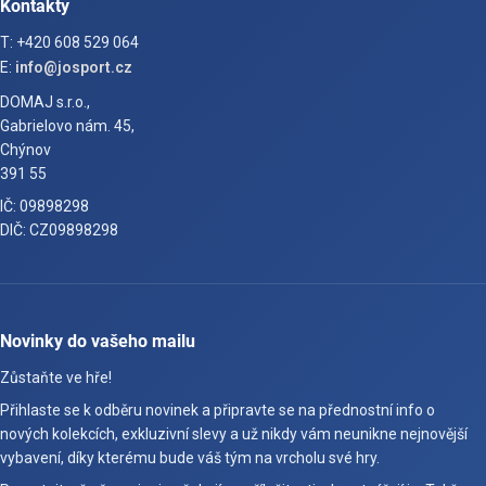
Kontakty
T: +420 608 529 064
E:
info@josport.cz
DOMAJ s.r.o.,
Gabrielovo nám. 45,
Chýnov
391 55
IČ: 09898298
DIČ: CZ09898298
Novinky do vašeho mailu
Zůstaňte ve hře!
Přihlaste se k odběru novinek a připravte se na přednostní info o
nových kolekcích, exkluzivní slevy a už nikdy vám neunikne nejnovější
vybavení, díky kterému bude váš tým na vrcholu své hry.