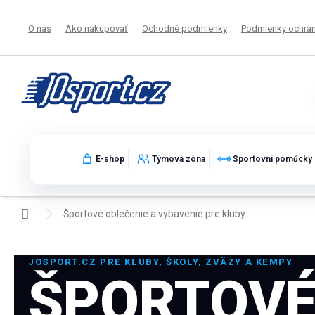
Prejsť
na
O nás
Ako nakupovať
Ochodné podmienky
Podmienky ochran
obsah
E-shop
Týmová zóna
Sportovní pomůcky
Domov
Športové oblečenie a vybavenie pre kluby
JOSPORT.CZ PRE KLUBY, ŠKOLY, ZVÄZY A KEMPY
ŠPORTOV