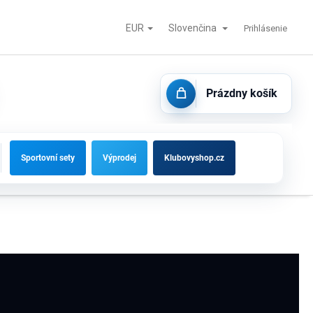
EUR
Slovenčina
tisk
Futbalové bránky, striedačky a vybavenie ihrísk
Kontakty
Prihlásenie
Prázdny košík
NÁKUPNÝ
KOŠÍK
Sportovní sety
Výprodej
Klubovyshop.cz