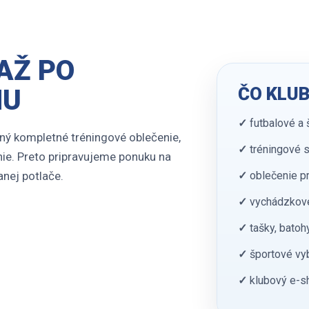
AŽ PO
ČO KLUB
MU
✓
futbalové a 
 iný kompletné tréningové oblečenie,
✓
tréningové s
nie. Preto pripravujeme ponuku na
✓
oblečenie pr
nej potlače.
✓
vychádzkové
✓
tašky, batoh
✓
športové vyb
✓
klubový e-sh