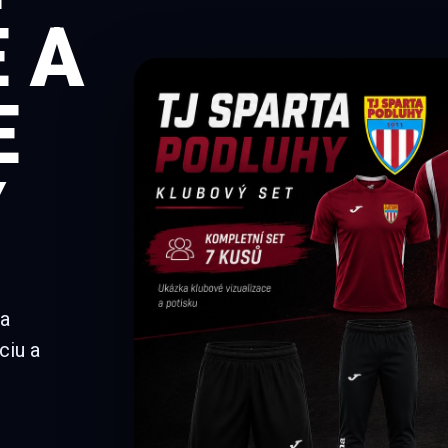
 A
E
Y
 a
ciu a