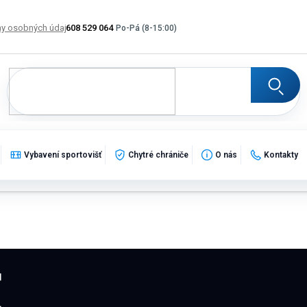
y osobných údajov
608 529 064
Výmena, vrátenie a reklamácia tovaru
Katalogy
Po
Vybavení sportovišť
Chytré chrániče
O nás
Kontakty
É