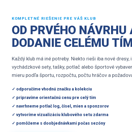
KOMPLETNÉ RIEŠENIE PRE VÁŠ KLUB
OD PRVÉHO NÁVRHU 
DODANIE CELÉMU TÍ
Každý klub má iné potreby. Niekto rieši iba nové dresy,
vychádzkové sety, tašky, potlač alebo športové vybave
mieru podľa športu, rozpočtu, počtu hráčov a požadova
✓ odporučíme vhodnú značku a kolekciu
✓ pripravíme orientačnú cenu pre celý tím
✓ navrhneme potlač log, čísel, mien a sponzorov
✓ vytvoríme vizualizáciu klubového setu zdarma
✓ pomôžeme s doobjednávkami počas sezóny