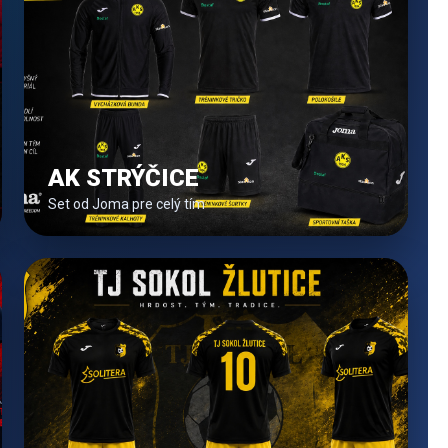
AK STRÝČICE
Set od Joma pre celý tím