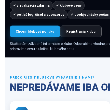
✓ vizualizácia zdarma
✓ klubové ceny
✓ potlač log, čísel a sponzorov
✓ doobjednávky počas
Chcem klubovú ponuku
Registrácia klubu
Stačia nám základné informácie o klube. Odporučíme vhodné pro
pripravíme cenu a ukážku klubového setu.
PREČO RIEŠIŤ KLUBOVÉ VYBAVENIE S NAMI?
NEPREDÁVAME IBA OB