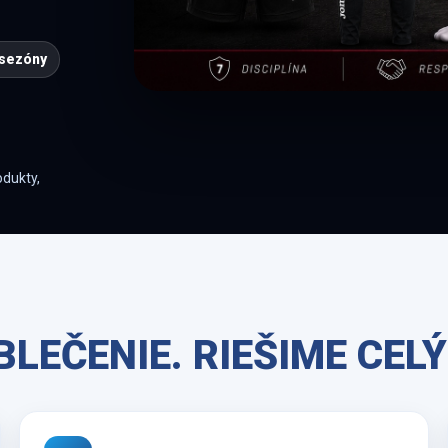
 sezóny
dukty,
LEČENIE. RIEŠIME CELÝ