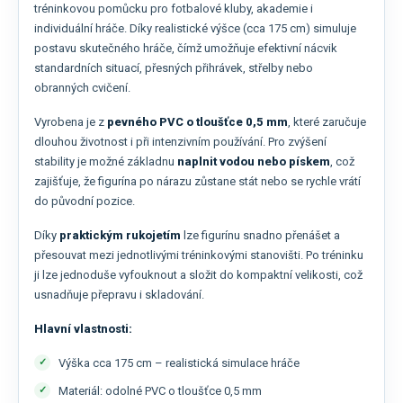
tréninkovou pomůcku pro fotbalové kluby, akademie i
individuální hráče. Díky realistické výšce (cca 175 cm) simuluje
postavu skutečného hráče, čímž umožňuje efektivní nácvik
standardních situací, přesných přihrávek, střelby nebo
obranných cvičení.
Vyrobena je z
pevného PVC o tloušťce 0,5 mm
, které zaručuje
dlouhou životnost i při intenzivním používání. Pro zvýšení
stability je možné základnu
naplnit vodou nebo pískem
, což
zajišťuje, že figurína po nárazu zůstane stát nebo se rychle vrátí
do původní pozice.
Díky
praktickým rukojetím
lze figurínu snadno přenášet a
přesouvat mezi jednotlivými tréninkovými stanovišti. Po tréninku
ji lze jednoduše vyfouknout a složit do kompaktní velikosti, což
usnadňuje přepravu i skladování.
Hlavní vlastnosti:
Výška cca 175 cm – realistická simulace hráče
Materiál: odolné PVC o tloušťce 0,5 mm