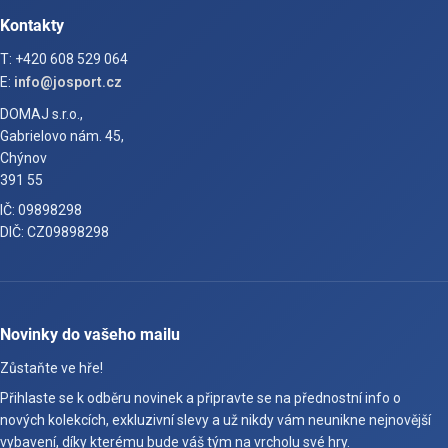
Kontakty
T: +420 608 529 064
E:
info@josport.cz
DOMAJ s.r.o.,
Gabrielovo nám. 45,
Chýnov
391 55
IČ: 09898298
DIČ: CZ09898298
Novinky do vašeho mailu
Zůstaňte ve hře!
Přihlaste se k odběru novinek a připravte se na přednostní info o
nových kolekcích, exkluzivní slevy a už nikdy vám neunikne nejnovější
vybavení, díky kterému bude váš tým na vrcholu své hry.