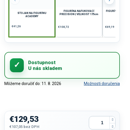
FIGURÍNA NAFUKOVACÍ
FIGURÍNY FOLDING
STOJAN NA FIGURÍNU
PRECISION | VELIKOST 175cm
SADA 3
ACADEMY
€41,26
€108,72
€69,19
Môžeme doručiť do:
11. 8. 2026
Možnosti doručenia
€129,53
€107,05 bez DPH