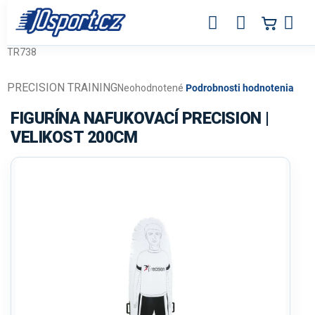
Prejsť
na
obsah
TR738
PRECISION TRAINING
Priemerné
Neohodnotené
Podrobnosti hodnotenia
hodnotenie
produktu
FIGURÍNA NAFUKOVACÍ PRECISION |
je
VELIKOST 200CM
0,0
z
5
hviezdičiek.