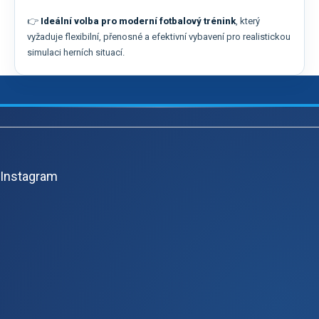
👉
Ideální volba pro moderní fotbalový trénink
, který
vyžaduje flexibilní, přenosné a efektivní vybavení pro realistickou
simulaci herních situací.
Z
á
p
Instagram
ä
t
i
e