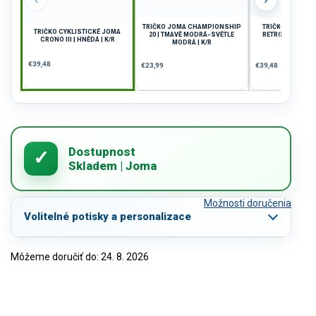
TRIČKO JOMA CHAMPIONSHIP
TRIČKO JOMA VI
TRIČKO CYKLISTICKÉ JOMA
20 | TMAVĚ MODRÁ-SVĚTLE
RETRO | ČERVENÁ
CRONO III | HNĚDÁ | K/R
MODRÁ | K/R
€39,48
€23,99
€39,48
Možnosti doručenia
Volitelné potisky a personalizace
Môžeme doručiť do:
24. 8. 2026