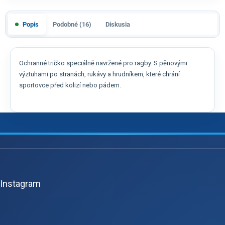
Popis
Podobné (16)
Diskusia
Ochranné tričko speciálně navržené pro ragby. S pěnovými
výztuhami po stranách, rukávy a hrudníkem, které chrání
sportovce před kolizí nebo pádem.
Z
á
p
Instagram
ä
t
i