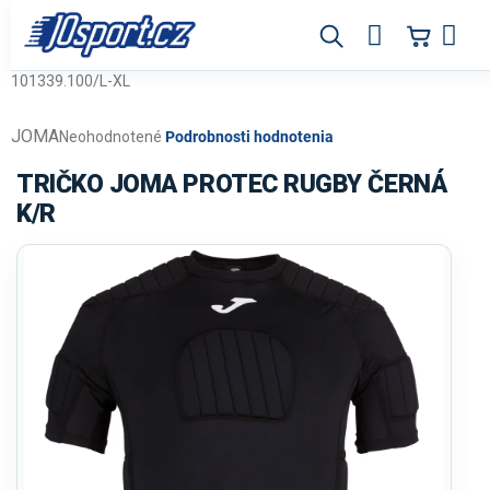
Prejsť
na
obsah
101339.100/L-XL
JOMA
Priemerné
Neohodnotené
Podrobnosti hodnotenia
hodnotenie
produktu
TRIČKO JOMA PROTEC RUGBY ČERNÁ
je
K/R
0,0
z
5
hviezdičiek.