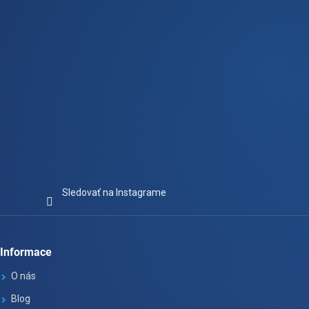
e
Sledovať na Instagrame
Informace
O nás
Blog