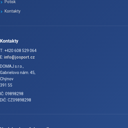
Potisk
Kontakty
Kontakty
T: +420 608 529 064
E:
info@josport.cz
DOMAJ s.r.o.,
Gabrielovo nám. 45,
Chýnov
391 55
IČ: 09898298
DIČ: CZ09898298