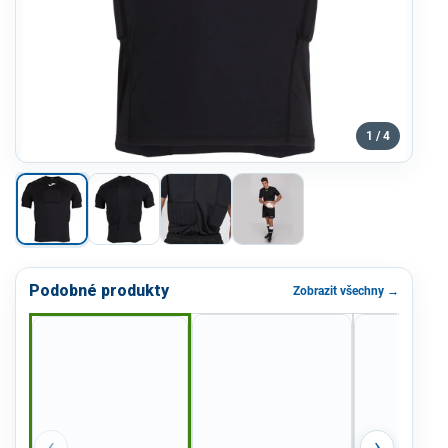
1 / 4
Podobné produkty
Zobrazit všechny →
‹
›