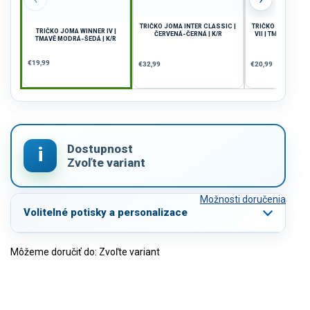
TRIČKO JOMA INTER CLASSIC |
TRIČKO JOMA CH
TRIČKO JOMA WINNER IV |
ČERVENÁ-ČERNÁ | K/R
VII | TMAVĚ MODRÁ
TMAVĚ MODRÁ-ŠEDÁ | K/R
€19,99
€32,99
€20,99
Možnosti doručenia
Volitelné potisky a personalizace
Môžeme doručiť do:
Zvoľte variant