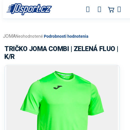
Prejsť
na
obsah
JOMA
Priemerné
Neohodnotené
Podrobnosti hodnotenia
hodnotenie
produktu
TRIČKO JOMA COMBI | ZELENÁ FLUO |
je
K/R
0,0
z
5
hviezdičiek.