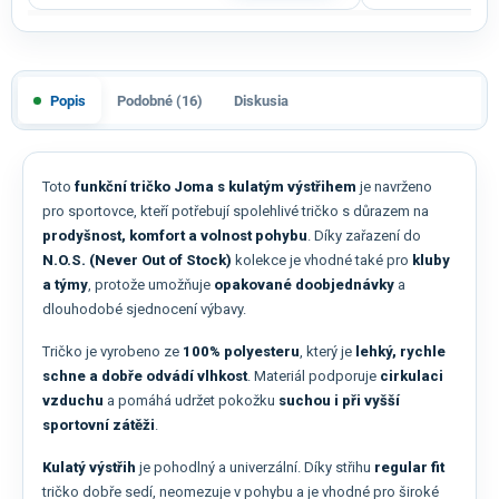
Popis
Podobné (16)
Diskusia
Toto
funkční tričko Joma s kulatým výstřihem
je navrženo
pro sportovce, kteří potřebují spolehlivé tričko s důrazem na
prodyšnost, komfort a volnost pohybu
. Díky zařazení do
N.O.S. (Never Out of Stock)
kolekce je vhodné také pro
kluby
a týmy
, protože umožňuje
opakované doobjednávky
a
dlouhodobé sjednocení výbavy.
Tričko je vyrobeno ze
100% polyesteru
, který je
lehký, rychle
schne a dobře odvádí vlhkost
. Materiál podporuje
cirkulaci
vzduchu
a pomáhá udržet pokožku
suchou i při vyšší
sportovní zátěži
.
Kulatý výstřih
je pohodlný a univerzální. Díky střihu
regular fit
tričko dobře sedí, neomezuje v pohybu a je vhodné pro široké