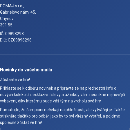
DOMAJ s.r.o.,
Gabrielovo nám. 45,
Chýnov
391 55
IČ: 09898298
DIČ: CZ09898298
Novinky do vašeho mailu
Zůstaňte ve hře!
Přihlaste se k odběru novinek a připravte se na přednostní info o
nových kolekcích, exkluzivní slevy a už nikdy vám neunikne nejnovější
vybavení, díky kterému bude váš tým na vrcholu své hry.
Pamatujte, že šampioni nečekají na příležitosti, ale vytvářejí je. Takže
stiskněte tlačítko pro odběr, jako by to byl vítězný výstřel, a pojďme
společně zůstat ve hře!