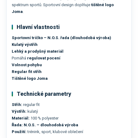
spektrum sportů. Sportovní design doplňuje
tištěné logo
Joma
.
Hlavní vlastnosti
Sportovní tričko – N.O.S. řada (dlouhodobá výroba)
Kulatý výstřih
Lehký a prodyšný materiál
Pomáhá
regulovat pocení
Volnost pohybu
Regular fit střih
Tištěné logo Joma
Technické parametry
Střih:
regular fit
Výstřih:
kulatý
Materiál:
100 % polyester
Řada:
N.O.S. – dlouhodobá výroba
Použití:
trénink, sport, klubové oblečení