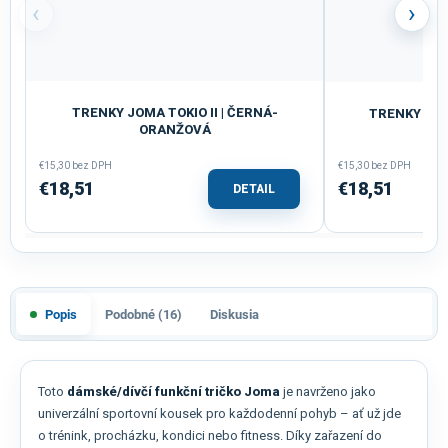
‹
›
TRENKY JOMA TOKIO II | ČERNÁ-
TRENKY DÁM
ORANŽOVÁ
ČE
€15,30 bez DPH
€15,30 bez DPH
€18,51
€18,51
DETAIL
Popis
Podobné (16)
Diskusia
Toto
dámské/dívčí funkční tričko Joma
je navrženo jako
univerzální sportovní kousek pro každodenní pohyb – ať už jde
o trénink, procházku, kondici nebo fitness. Díky zařazení do