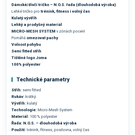
Dámské/dívčí tričko – N.O.S. řada (dlouhodobá výroba)
Lehké tričko pro
trénink, fitness i volný čas
Kulatý výstřih
Lehký a prodyšný materiál
MICRO-MESH SYSTEM
v zónách pocení
Pomáhá
omezovat pachy
Volnost pohybu
Semi fitted střih
Tištěné logo Joma
100% polyester
Technické parametry
Střih:
semi fitted
Rukáv:
krátký
Výstřih:
kulatý
Technologie:
Micro-Mesh System
Materiál:
100 % polyester
Řada:
N.O.S. – dlouhodobá výroba
Použití:
trénink, fitness, posilovna, volný čas