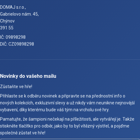
DOMAJ s.r.o.,
Gabrielovo nám. 45,
Chýnov
391 55
IČ: 09898298
DIČ: CZ09898298
Novinky do vašeho mailu
Zůstaňte ve hře!
Přihlaste se k odběru novinek a připravte se na přednostní info o
nových kolekcích, exkluzivní slevy a už nikdy vám neunikne nejnovější
vybavení, díky kterému bude váš tým na vrcholu své hry.
Pamatujte, že šampioni nečekají na příležitosti, ale vytvářejí je. Takže
stiskněte tlačítko pro odběr, jako by to byl vítězný výstřel, a pojďme
společně zůstat ve hře!