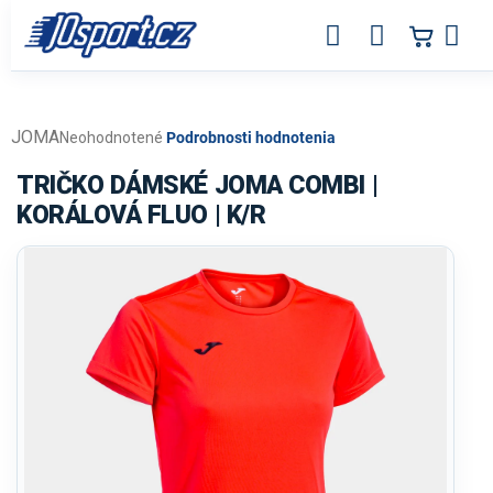
Prejsť
na
obsah
JOMA
Priemerné
Neohodnotené
Podrobnosti hodnotenia
hodnotenie
produktu
TRIČKO DÁMSKÉ JOMA COMBI |
je
KORÁLOVÁ FLUO | K/R
0,0
z
5
hviezdičiek.