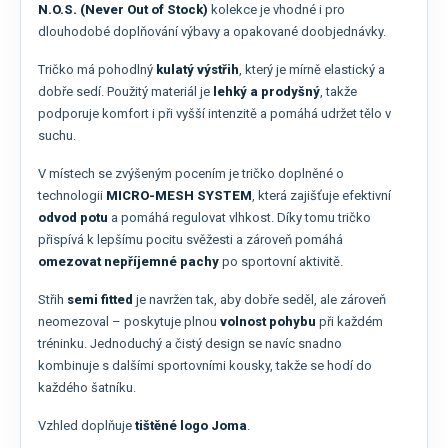
N.O.S. (Never Out of Stock)
kolekce je vhodné i pro
dlouhodobé doplňování výbavy a opakované doobjednávky.
Tričko má pohodlný
kulatý výstřih
, který je mírně elastický a
dobře sedí. Použitý materiál je
lehký a prodyšný
, takže
podporuje komfort i při vyšší intenzitě a pomáhá udržet tělo v
suchu.
V místech se zvýšeným pocením je tričko doplněné o
technologii
MICRO-MESH SYSTEM
, která zajišťuje efektivní
odvod potu
a pomáhá regulovat vlhkost. Díky tomu tričko
přispívá k lepšímu pocitu svěžesti a zároveň pomáhá
omezovat nepříjemné pachy
po sportovní aktivitě.
Střih
semi fitted
je navržen tak, aby dobře seděl, ale zároveň
neomezoval – poskytuje plnou
volnost pohybu
při každém
tréninku. Jednoduchý a čistý design se navíc snadno
kombinuje s dalšími sportovními kousky, takže se hodí do
každého šatníku.
Vzhled doplňuje
tištěné logo Joma
.