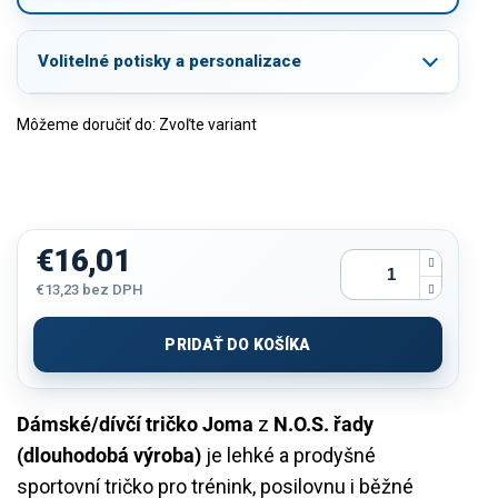
Volitelné potisky a personalizace
Môžeme doručiť do:
Zvoľte variant
€16,01
€13,23
bez DPH
Jednotková
cena:
PRIDAŤ DO KOŠÍKA
Dámské/dívčí tričko Joma
z
N.O.S. řady
(dlouhodobá výroba)
je lehké a prodyšné
sportovní tričko pro trénink, posilovnu i běžné