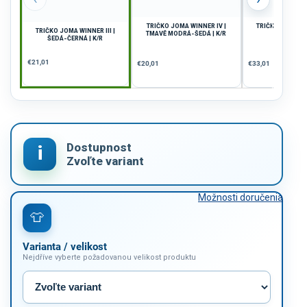
TRIČKO JOMA WINNER IV |
TRIČKO JOMA TO
TRIČKO JOMA WINNER III |
TMAVĚ MODRÁ-ŠEDÁ | K/R
VÍNOVÁ |
ŠEDÁ-ČERNÁ | K/R
€21,01
€20,01
€33,01
Možnosti doručenia
Varianta / velikost
Nejdříve vyberte požadovanou velikost produktu