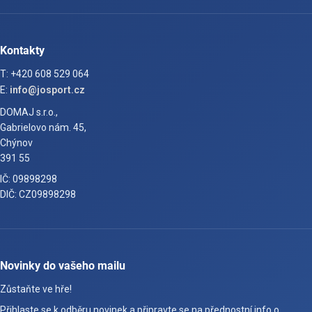
Kontakty
T: +420 608 529 064
E:
info@josport.cz
DOMAJ s.r.o.,
Gabrielovo nám. 45,
Chýnov
391 55
IČ: 09898298
DIČ: CZ09898298
Novinky do vašeho mailu
Zůstaňte ve hře!
Přihlaste se k odběru novinek a připravte se na přednostní info o