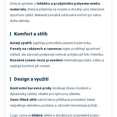
Dres je vyroben z
lehkého a prodyšného polyesterového
materiálu
, který je příjemný na nošení a vhodný i pro intenzivní
sportovní zátěž. Materiál pomáhá udržovat komfort po celou
dobu aktivity.
Komfort a střih
Kulatý výstřih
zajišťuje pohodlné usazení kolem krku.
Panely na rukávech a ramenou
nejen podtrhují sportovní
vzhled, ale zároveň podporují volnost pohybu při hře i tréninku.
Bezešvé (seam-less) provedení
minimalizuje riziko oděru a
zvyšuje komfort při nošení.
Design a využití
Kontrastní barevné prvky
dodávají dresu moderní a
dynamický vzhled, ideální pro týmovou identitu.
Semi-fitted střih
nabízí lehce přiléhavé provedení, které
respektuje dámskou postavu a zároveň neomezuje pohyb.
Logo Joma je
tištěné
, lehké a vhodné pro pravidelné praní i