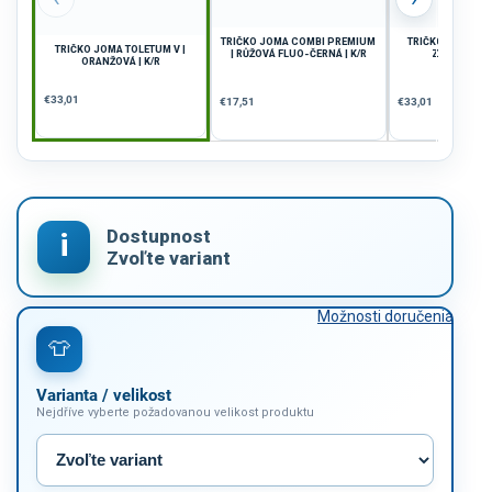
TRIČKO JOMA COMBI PREMIUM
TRIČKO JOMA TOL
TRIČKO JOMA TOLETUM V |
| RŮŽOVÁ FLUO-ČERNÁ | K/R
ZELENÁ-BÍLÁ
ORANŽOVÁ | K/R
€33,01
€17,51
€33,01
Možnosti doručenia
Varianta / velikost
Nejdříve vyberte požadovanou velikost produktu