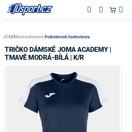
Prejsť
na
obsah
JOMA
Priemerné
Neohodnotené
Podrobnosti hodnotenia
hodnotenie
produktu
TRIČKO DÁMSKÉ JOMA ACADEMY |
je
TMAVĚ MODRÁ-BÍLÁ | K/R
0,0
z
5
hviezdičiek.