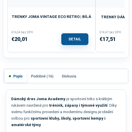
TRENKY JOMA VINTAGE ECO RETRO | BÍLÁ
TRENKY DÁMSKÉ
€16,54 bez DPH
€14,47 bez DPH
€20,01
€17,51
DETAIL
Popis
Podobné (16)
Diskusia
Dámský dres Joma Academy
je sportovní triko s krátkým
rukávem navržené pro
trénink, zápasy i týmové využití
. Díky
svému funkčnímu provedení a modernímu designu je ideální
volbou pro
sportovní kluby, školy, sportovní kempy i
amatérské týmy
.