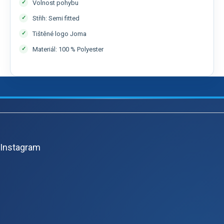
Volnost pohybu
Střih: Semi fitted
Tištěné logo Joma
Materiál: 100 % Polyester
Z
á
p
Instagram
ä
t
i
e