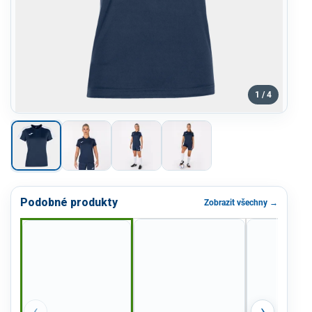
1 / 4
Podobné produkty
Zobrazit všechny →
‹
›