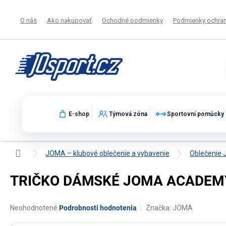
Prejsť
na
O nás
Ako nakupovať
Ochodné podmienky
Podmienky ochran
obsah
E-shop
Týmová zóna
Sportovní pomůcky
Domov
JOMA – klubové oblečenie a vybavenie
Oblečenie
TRIČKO DÁMSKÉ JOMA ACADEMY 
Priemerné
Neohodnotené
Podrobnosti hodnotenia
Značka:
JOMA
hodnotenie