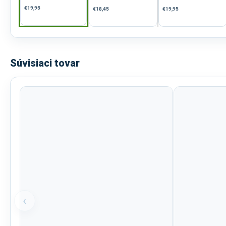
€19,95
€18,45
€19,95
Súvisiaci tovar
‹