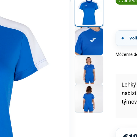
Zvoľte va
Vol
Môžeme dor
Lehk
nabízí
týmové