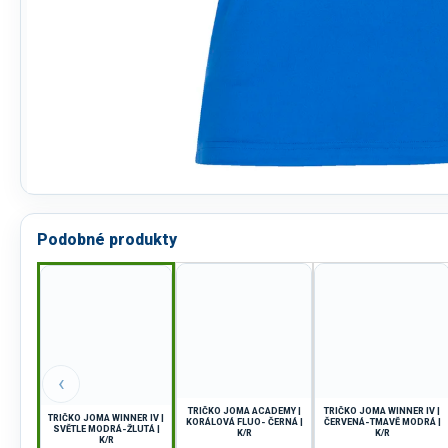
Podobné produkty
‹
TRIČKO JOMA ACADEMY |
TRIČKO JOMA WINNER IV |
TRIČKO JOMA WINNER IV |
KORÁLOVÁ FLUO- ČERNÁ |
ČERVENÁ-TMAVĚ MODRÁ |
SVĚTLE MODRÁ-ŽLUTÁ |
K/R
K/R
K/R