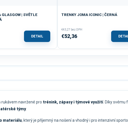
 GLASGOW | SVĚTLE
TRENKY JOMA ICONIC | ČERNÁ
Á
€43,27 bez DPH
€52,36
DETAIL
DETA
ým rukávem navržené pro
trénink, zápasy i týmové využití
. Díky svému 
amatérské týmy
.
o materiálu
, který je příjemný na nošení a vhodný i pro intenzivní spo