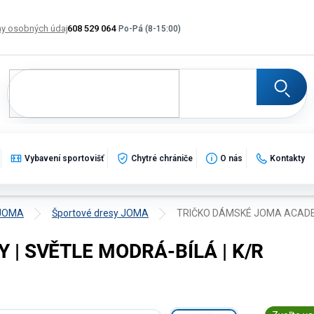
y osobných údajov
608 529 064
Výmena, vrátenie a reklamácia tovaru
Katalogy
Po
Vybavení sportovišť
Chytré chrániče
O nás
Kontakty
 JOMA
Športové dresy JOMA
TRIČKO DÁMSKÉ JOMA ACADEM
| SVĚTLE MODRÁ-BÍLÁ | K/R