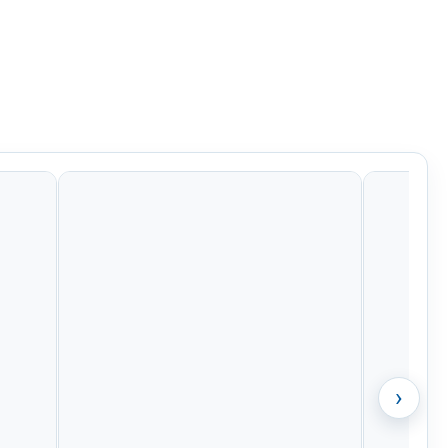
94
€23,94
€39,39
€20,94
›