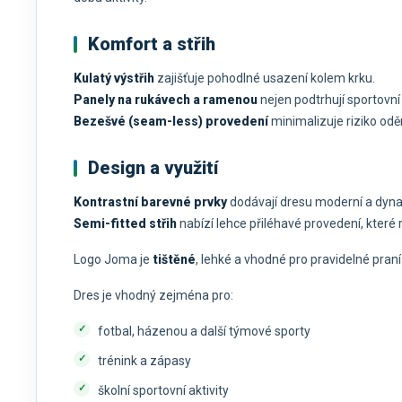
Komfort a střih
Kulatý výstřih
zajišťuje pohodlné usazení kolem krku.
Panely na rukávech a ramenou
nejen podtrhují sportovní 
Bezešvé (seam-less) provedení
minimalizuje riziko odě
Design a využití
Kontrastní barevné prvky
dodávají dresu moderní a dynam
Semi-fitted střih
nabízí lehce přiléhavé provedení, kte
Logo Joma je
tištěné
, lehké a vhodné pro pravidelné praní 
Dres je vhodný zejména pro:
fotbal, házenou a další týmové sporty
trénink a zápasy
školní sportovní aktivity