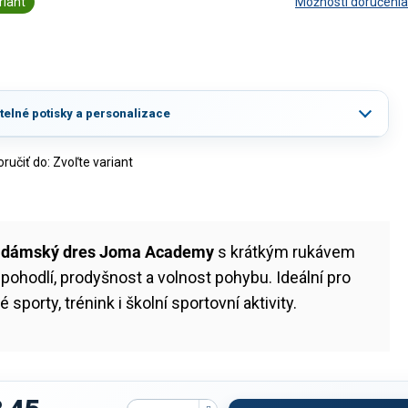
riant
Možnosti doručenia
itelné potisky a personalizace
učiť do:
Zvoľte variant
ý
dámský dres Joma Academy
s krátkým rukávem
 pohodlí, prodyšnost a volnost pohybu. Ideální pro
 sporty, trénink i školní sportovní aktivity.