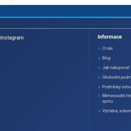
Z
á
Informace
Instagram
p
ä
O nás
t
Blog
i
Jak nakupovat
e
Obchodní podm
Podmínky ochra
Mimosoudní řeš
sporu
Výměna, vrácen