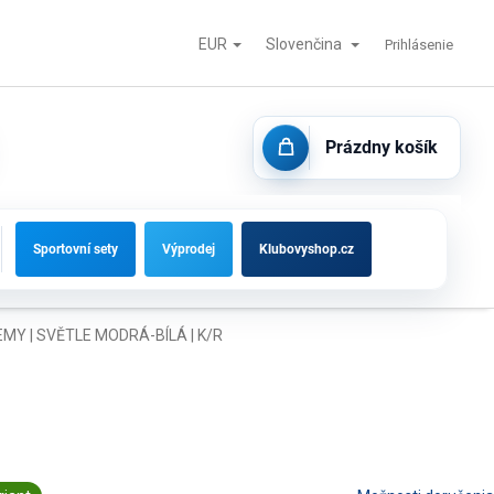
EUR
Slovenčina
tisk
Futbalové bránky, striedačky a vybavenie ihrísk
Kontakty
Prihlásenie
Prázdny košík
NÁKUPNÝ
KOŠÍK
Sportovní sety
Výprodej
Klubovyshop.cz
Y | SVĚTLE MODRÁ-BÍLÁ | K/R