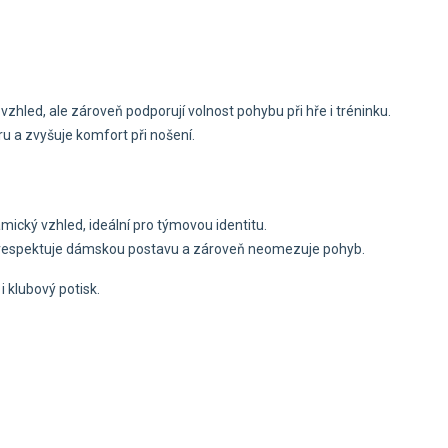
vzhled, ale zároveň podporují volnost pohybu při hře i tréninku.
ru a zvyšuje komfort při nošení.
ický vzhled, ideální pro týmovou identitu.
ré respektuje dámskou postavu a zároveň neomezuje pohyb.
i klubový potisk.