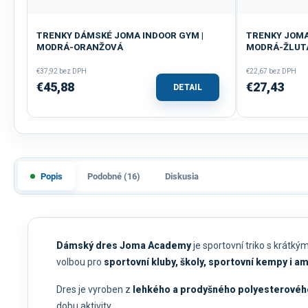
TRENKY DÁMSKÉ JOMA INDOOR GYM |
TRENKY JOMA
MODRÁ-ORANŽOVÁ
MODRÁ-ŽLUT
€37,92 bez DPH
€22,67 bez DPH
€45,88
€27,43
DETAIL
Popis
Podobné (16)
Diskusia
Dámský dres Joma Academy
je sportovní triko s krátk
volbou pro
sportovní kluby, školy, sportovní kempy i 
Dres je vyroben z
lehkého a prodyšného polyesterovéh
dobu aktivity.