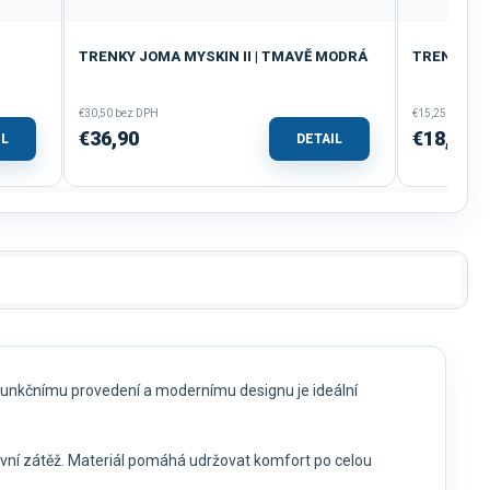
TRENKY JOMA MYSKIN II | TMAVĚ MODRÁ
TRENKY JO
€30,50 bez DPH
€15,25 bez DP
€36,90
€18,45
IL
DETAIL
funkčnímu provedení a modernímu designu je ideální
rtovní zátěž. Materiál pomáhá udržovat komfort po celou