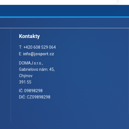
Kontakty
T: +420 608 529 064
E:
info@josport.cz
DOMAJ s.r.o.,
Gabrielovo nám. 45,
Chýnov
391 55
IČ: 09898298
DIČ: CZ09898298