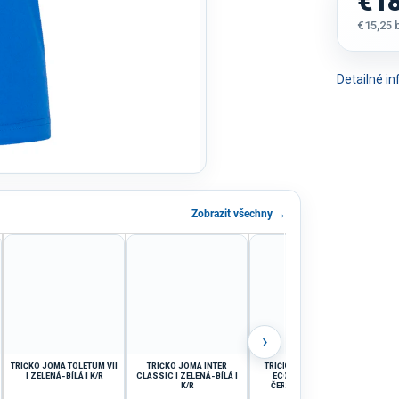
€18
€15,25
Jednot
cena:
Detailné i
Zobrazit všechny →
›
TRIČKO JOMA TOLETUM VII
TRIČKO JOMA INTER
TRIČKO DÁMSKÉ JOMA
TRIČ
| ZELENÁ-BÍLÁ | K/R
CLASSIC | ZELENÁ-BÍLÁ |
ECO SUPERNOVA |
K/R
ČERVENÁ-BÍLÁ | K/R