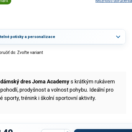
riant
Možnosti doručenia
itelné potisky a personalizace
učiť do:
Zvoľte variant
ý
dámský dres Joma Academy
s krátkým rukávem
 pohodlí, prodyšnost a volnost pohybu. Ideální pro
 sporty, trénink i školní sportovní aktivity.