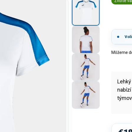
Zvoľte va
Vol
Môžeme dor
Lehk
nabízí
týmové