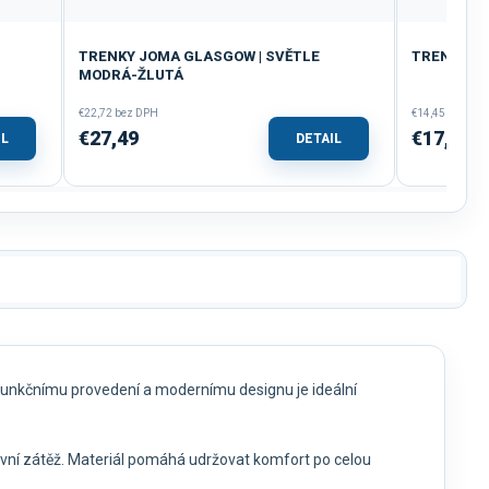
TRENKY JOMA GLASGOW | SVĚTLE
TRENKY JO
MODRÁ-ŽLUTÁ
€22,72 bez DPH
€14,45 bez DP
€27,49
€17,49
IL
DETAIL
funkčnímu provedení a modernímu designu je ideální
rtovní zátěž. Materiál pomáhá udržovat komfort po celou