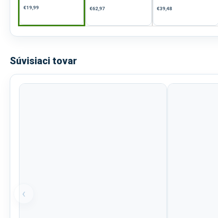
€19,99
€62,97
€39,48
Súvisiaci tovar
‹