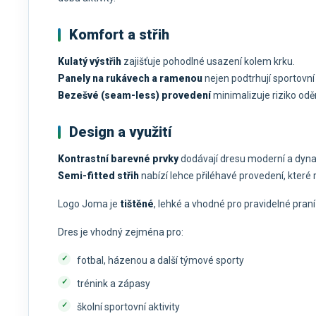
Komfort a střih
Kulatý výstřih
zajišťuje pohodlné usazení kolem krku.
Panely na rukávech a ramenou
nejen podtrhují sportovní 
Bezešvé (seam-less) provedení
minimalizuje riziko odě
Design a využití
Kontrastní barevné prvky
dodávají dresu moderní a dynam
Semi-fitted střih
nabízí lehce přiléhavé provedení, kte
Logo Joma je
tištěné
, lehké a vhodné pro pravidelné praní 
Dres je vhodný zejména pro:
fotbal, házenou a další týmové sporty
trénink a zápasy
školní sportovní aktivity