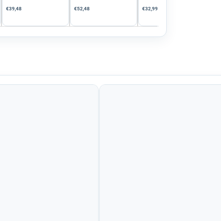
€39,48
€52,48
€32,99
€23,