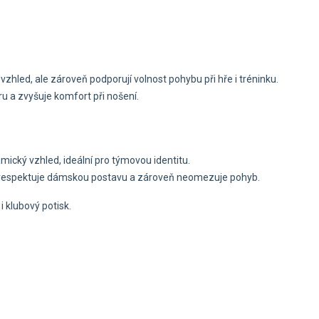
vzhled, ale zároveň podporují volnost pohybu při hře i tréninku.
ru a zvyšuje komfort při nošení.
ický vzhled, ideální pro týmovou identitu.
ré respektuje dámskou postavu a zároveň neomezuje pohyb.
i klubový potisk.