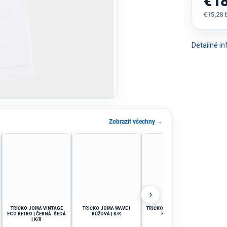
€18
€15,28
Jednot
cena:
Detailné i
Zobrazit všechny →
›
TRIČKO JOMA VINTAGE
TRIČKO JOMA WAVE |
TRIČKO JOMA TOLETUM V |
ECO RETRO | ČERNÁ-ŠEDÁ
RŮŽOVÁ | K/R
FIALOVÁ | K/R
C
| K/R
TM