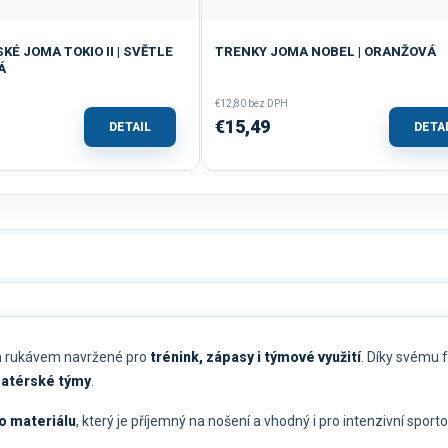
É JOMA TOKIO II | SVĚTLE
TRENKY JOMA NOBEL | ORANŽOVÁ
Á
€12,80 bez DPH
€15,49
DETAIL
DETA
ým rukávem navržené pro
trénink, zápasy i týmové využití
. Díky svému 
amatérské týmy
.
o materiálu
, který je příjemný na nošení a vhodný i pro intenzivní spo