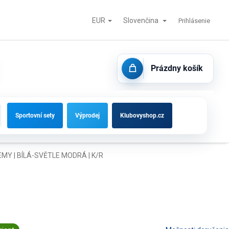
EUR
Slovenčina
tisk
Futbalové bránky, striedačky a vybavenie ihrísk
Kontakty
Prihlásenie
Prázdny košík
NÁKUPNÝ
KOŠÍK
Sportovní sety
Výprodej
Klubovyshop.cz
Y | BÍLÁ-SVĚTLE MODRÁ | K/R