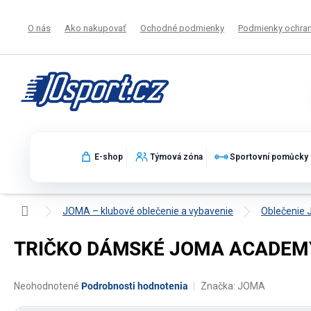
Prejsť
na
O nás
Ako nakupovať
Ochodné podmienky
Podmienky ochran
obsah
E-shop
Týmová zóna
Sportovní pomůcky
Domov
JOMA – klubové oblečenie a vybavenie
Oblečenie
TRIČKO DÁMSKÉ JOMA ACADEMY 
Priemerné
Neohodnotené
Podrobnosti hodnotenia
Značka:
JOMA
hodnotenie