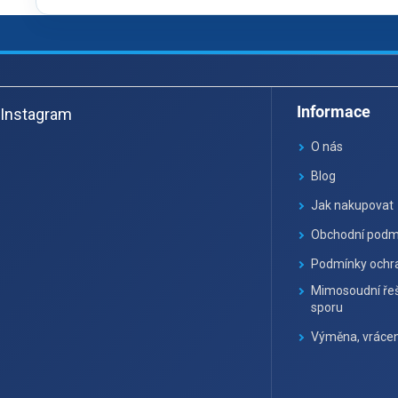
Z
á
Informace
Instagram
p
ä
O nás
t
Blog
i
Jak nakupovat
e
Obchodní podm
Podmínky ochra
Mimosoudní řeš
sporu
Výměna, vrácen