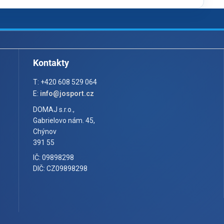
Kontakty
T: +420 608 529 064
E:
info@josport.cz
DOMAJ s.r.o.,
Gabrielovo nám. 45,
Chýnov
391 55
IČ: 09898298
DIČ: CZ09898298