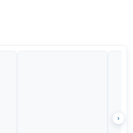
99
€19,99
€20,99
€39,48
›