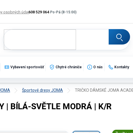
y osobných údajov
608 529 064
Výmena, vrátenie a reklamácia tovaru
Katalogy
Po
Vybavení sportovišť
Chytré chrániče
O nás
Kontakty
 JOMA
Športové dresy JOMA
TRIČKO DÁMSKÉ JOMA ACADEM
| BÍLÁ-SVĚTLE MODRÁ | K/R