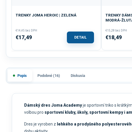
TRENKY JOMA HEROIC | ZELENÁ
TRENKY DÁMSK
MODRÁ-ŽLUT
€14,45 bez DPH
€15,28 bez DPH
€17,49
€18,49
DETAIL
Popis
Podobné (16)
Diskusia
Dámský dres Joma Academy
je sportovní triko s krátk
volbou pro
sportovní kluby, školy, sportovní kempy i 
Dres je vyroben z
lehkého a prodyšného polyesterovéh
dobu aktivity.