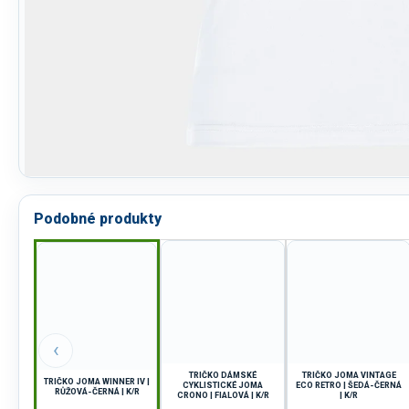
Podobné produkty
‹
TRIČKO DÁMSKÉ
TRIČKO JOMA VINTAGE
TRIČKO JOMA WINNER IV |
CYKLISTICKÉ JOMA
ECO RETRO | ŠEDÁ-ČERNÁ
RŮŽOVÁ-ČERNÁ | K/R
CRONO | FIALOVÁ | K/R
| K/R