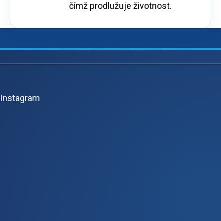
čímž prodlužuje životnost.
Z
á
p
Instagram
ä
t
i
e