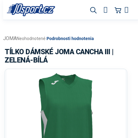
Prejsť
na
obsah
JOMA
Priemerné
Neohodnotené
Podrobnosti hodnotenia
hodnotenie
produktu
TÍLKO DÁMSKÉ JOMA CANCHA III |
je
ZELENÁ-BÍLÁ
0,0
z
5
hviezdičiek.