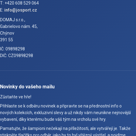
T: +420 608 529 064
E:
info@josport.cz
DOMAJ s.r.o.,
Gabrielovo nám. 45,
Chýnov
391 55
IČ: 09898298
DIČ: CZ09898298
Novinky do vašeho mailu
Zůstaňte ve hře!
Přihlaste se k odběru novinek a připravte se na přednostní info o
nových kolekcích, exkluzivní slevy a už nikdy vám neunikne nejnovější
vybavení, díky kterému bude váš tým na vrcholu své hry.
Pamatujte, že šampioni nečekají na příležitosti, ale vytvářejí je. Takže
stiskněte tlačítko pro odběr, jako by to byl vítězný výstřel, a pojďme