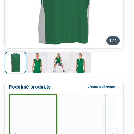
1 / 4
Podobné produkty
Zobrazit všechny →
‹
›