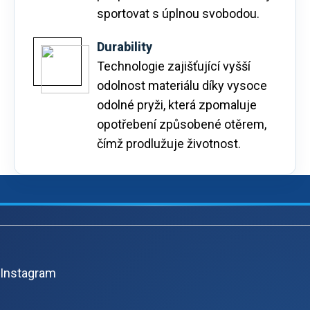
sportovat s úplnou svobodou.
Durability
Technologie zajišťující vyšší
odolnost materiálu díky vysoce
odolné pryži, která zpomaluje
opotřebení způsobené otěrem,
čímž prodlužuje životnost.
Z
á
p
Instagram
ä
t