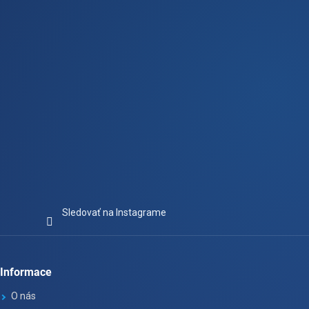
i
e
Sledovať na Instagrame
Informace
O nás