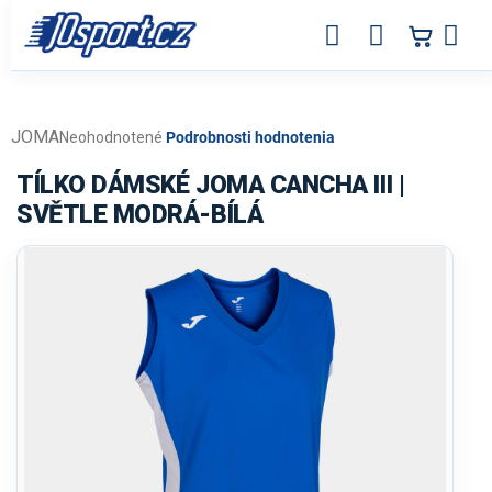
Prejsť
na
obsah
JOMA
Priemerné
Neohodnotené
Podrobnosti hodnotenia
hodnotenie
produktu
TÍLKO DÁMSKÉ JOMA CANCHA III |
je
SVĚTLE MODRÁ-BÍLÁ
0,0
z
5
hviezdičiek.