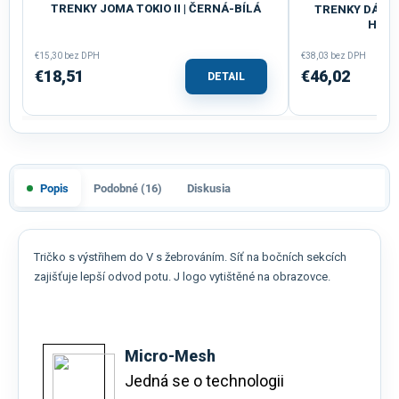
TRENKY JOMA TOKIO II | ČERNÁ-BÍLÁ
TRENKY DÁMSK
HNĚD
€15,30 bez DPH
€38,03 bez DPH
€18,51
€46,02
DETAIL
Popis
Podobné (16)
Diskusia
Tričko s výstřihem do V s žebrováním. Síť na bočních sekcích
zajišťuje lepší odvod potu. J logo vytištěné na obrazovce.
Micro-Mesh
Jedná se o technologii