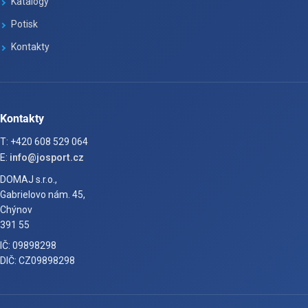
Katalogy
Potisk
Kontakty
Kontakty
T: +420 608 529 064
E:
info@josport.cz
DOMAJ s.r.o.,
Gabrielovo nám. 45,
Chýnov
391 55
IČ: 09898298
DIČ: CZ09898298