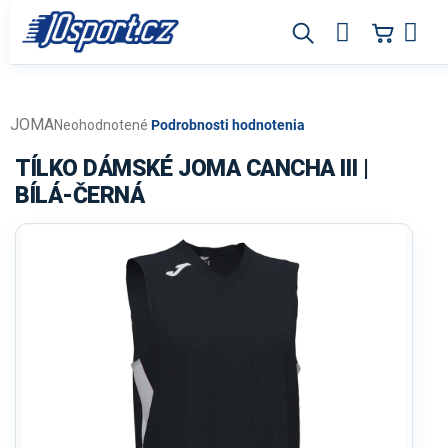
Prejsť
na
obsah
JOMA
Priemerné
Neohodnotené
Podrobnosti hodnotenia
hodnotenie
produktu
TÍLKO DÁMSKÉ JOMA CANCHA III |
je
BÍLÁ-ČERNÁ
0,0
z
5
hviezdičiek.