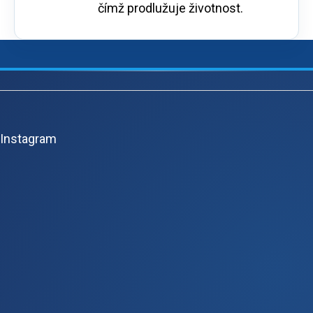
čímž prodlužuje životnost.
Z
á
p
Instagram
ä
t
i
e