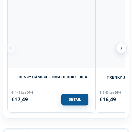
‹
›
TRENKY DÁMSKÉ JOMA HEROIC | BÍLÁ
TRENKY JOMA
€14,45 bez DPH
€13,63 bez DPH
€17,49
€16,49
DETAIL