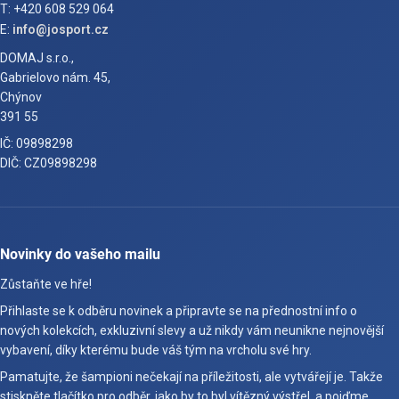
T: +420 608 529 064
E:
info@josport.cz
DOMAJ s.r.o.,
Gabrielovo nám. 45,
Chýnov
391 55
IČ: 09898298
DIČ: CZ09898298
Novinky do vašeho mailu
Zůstaňte ve hře!
Přihlaste se k odběru novinek a připravte se na přednostní info o
nových kolekcích, exkluzivní slevy a už nikdy vám neunikne nejnovější
vybavení, díky kterému bude váš tým na vrcholu své hry.
Pamatujte, že šampioni nečekají na příležitosti, ale vytvářejí je. Takže
stiskněte tlačítko pro odběr, jako by to byl vítězný výstřel, a pojďme