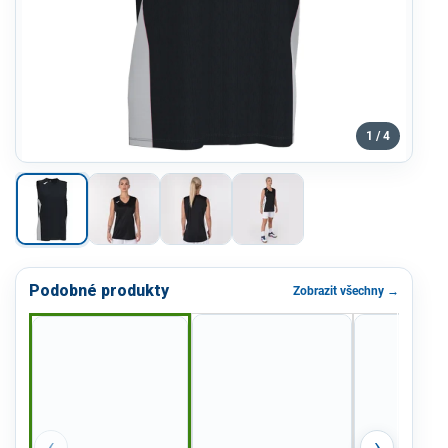
1 / 4
Podobné produkty
Zobrazit všechny →
‹
›