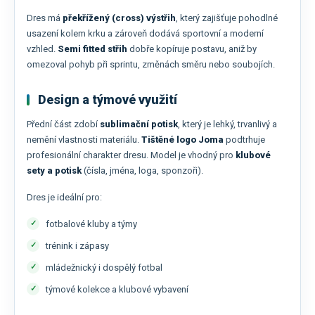
Dres má
překřížený (cross) výstřih
, který zajišťuje pohodlné
usazení kolem krku a zároveň dodává sportovní a moderní
vzhled.
Semi fitted střih
dobře kopíruje postavu, aniž by
omezoval pohyb při sprintu, změnách směru nebo soubojích.
Design a týmové využití
Přední část zdobí
sublimační potisk
, který je lehký, trvanlivý a
nemění vlastnosti materiálu.
Tištěné logo
Joma
podtrhuje
profesionální charakter dresu. Model je vhodný pro
klubové
sety a potisk
(čísla, jména, loga, sponzoři).
Dres je ideální pro:
fotbalové kluby a týmy
trénink i zápasy
mládežnický i dospělý fotbal
týmové kolekce a klubové vybavení