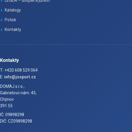
LEGEA – dospělí a junioři
Katalogy
Potisk
Kontakty
Kontakty
T: +420 608 529 064
E:
info@josport.cz
DOMAJ s.r.o.,
Gabrielovo nám. 45,
Chýnov
391 55
IČ: 09898298
DIČ: CZ09898298