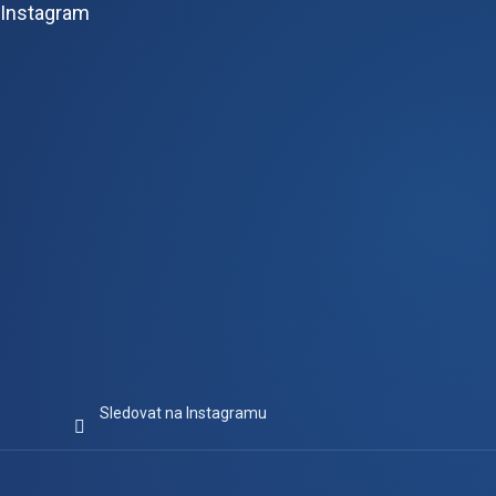
Instagram
a
t
í
Sledovat na Instagramu