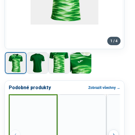
1 / 4
Podobné produkty
Zobrazit všechny →
‹
›