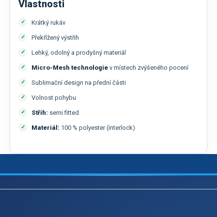
Vlastnosti
Krátký rukáv
Překřížený výstřih
Lehký, odolný a prodyšný materiál
Micro-Mesh technologie
v místech zvýšeného pocení
Sublimační design na přední části
Volnost pohybu
Střih:
semi fitted
Materiál:
100 % polyester (interlock)
Z
á
p