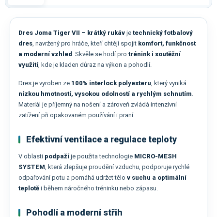
Dres Joma Tiger VII – krátký rukáv
je
technický fotbalový
dres
, navržený pro hráče, kteří chtějí spojit
komfort, funkčnost
a moderní vzhled
. Skvěle se hodí pro
trénink i soutěžní
využití
, kde je kladen důraz na výkon a pohodlí.
Dres je vyroben ze
100% interlock polyesteru
, který vyniká
nízkou hmotností, vysokou odolností a rychlým schnutím
.
Materiál je příjemný na nošení a zároveň zvládá intenzivní
zatížení při opakovaném používání i praní.
Efektivní ventilace a regulace teploty
V oblasti
podpaží
je použita technologie
MICRO-MESH
SYSTEM
, která zlepšuje proudění vzduchu, podporuje rychlé
odpařování potu a pomáhá udržet tělo
v suchu a optimální
teplotě
i během náročného tréninku nebo zápasu.
Pohodlí a moderní střih