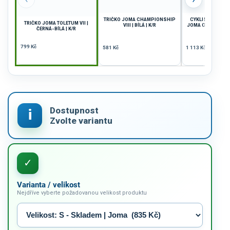
TRIČKO JOMA CHAMPIONSHIP
CYKLISTICKÝ DR
TRIČKO JOMA TOLETUM VII |
VIII | BÍLÁ | K/R
JOMA CRONO | SV
ČERNÁ-BÍLÁ | K/R
799 Kč
581 Kč
1 113 Kč
Varianta / velikost
Nejdříve vyberte požadovanou velikost produktu