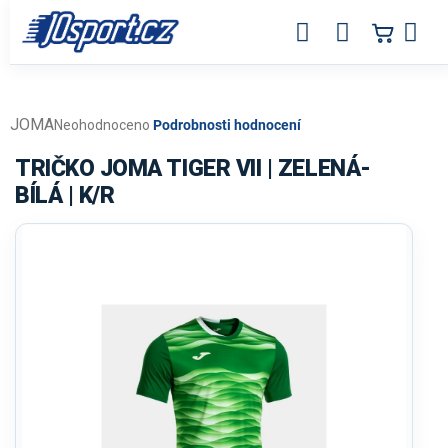
Přejít
na
obsah
JOMA
Průměrné
Neohodnoceno
Podrobnosti hodnocení
hodnocení
produktu
TRIČKO JOMA TIGER VII | ZELENÁ-
je
BÍLÁ | K/R
0,0
z
5
hvězdiček.