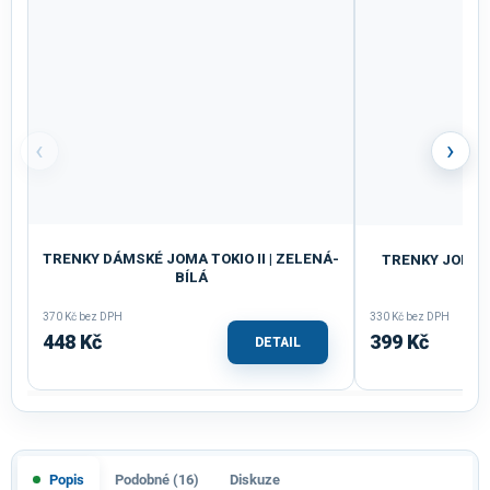
‹
›
TRENKY DÁMSKÉ JOMA TOKIO II | ZELENÁ-
TRENKY JOMA 
BÍLÁ
370 Kč bez DPH
330 Kč bez DPH
448 Kč
399 Kč
DETAIL
Popis
Podobné (16)
Diskuze