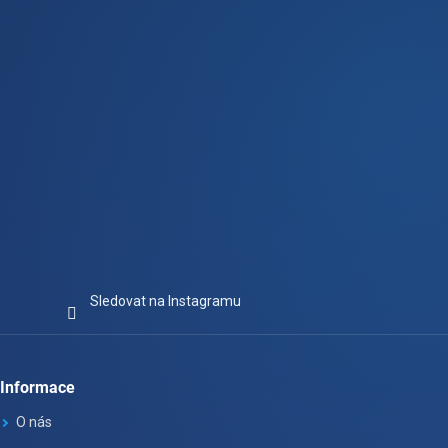
í
Sledovat na Instagramu
Informace
O nás