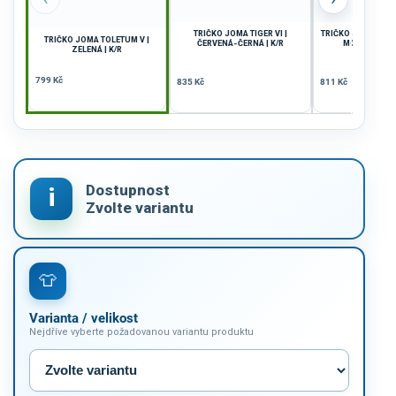
TRIČKO JOMA TIGER VI |
TRIČKO JOMA INTER 
TRIČKO JOMA TOLETUM V |
ČERVENÁ-ČERNÁ | K/R
MODRÁ-ČERNÁ
ZELENÁ | K/R
799 Kč
835 Kč
811 Kč
Varianta / velikost
Nejdříve vyberte požadovanou variantu produktu