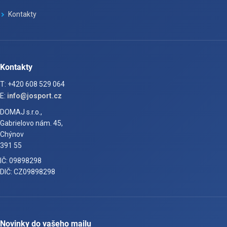
Kontakty
Kontakty
T: +420 608 529 064
E:
info@josport.cz
DOMAJ s.r.o.,
Gabrielovo nám. 45,
Chýnov
391 55
IČ: 09898298
DIČ: CZ09898298
Novinky do vašeho mailu