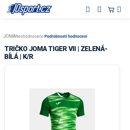
Přejít
na
obsah
JOMA
Průměrné
Neohodnoceno
Podrobnosti hodnocení
hodnocení
produktu
TRIČKO JOMA TIGER VII | ZELENÁ-
je
BÍLÁ | K/R
0,0
z
5
hvězdiček.