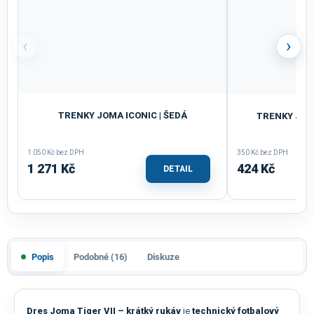
‹
›
TRENKY JOMA ICONIC | ŠEDÁ
TRENKY JOM
1 050 Kč bez DPH
350 Kč bez DPH
1 271 Kč
424 Kč
DETAIL
Popis
Podobné (16)
Diskuze
Dres Joma Tiger VII – krátký rukáv
je
technický fotbalový