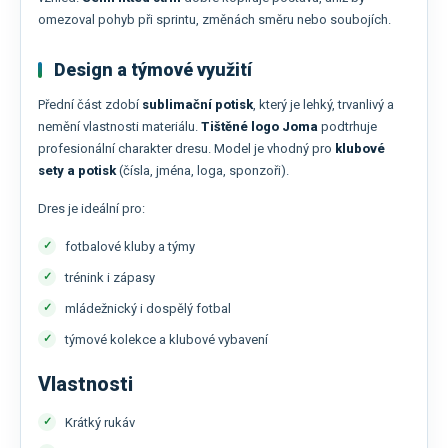
omezoval pohyb při sprintu, změnách směru nebo soubojích.
Design a týmové využití
Přední část zdobí
sublimační potisk
, který je lehký, trvanlivý a
nemění vlastnosti materiálu.
Tištěné logo
Joma
podtrhuje
profesionální charakter dresu. Model je vhodný pro
klubové
sety a potisk
(čísla, jména, loga, sponzoři).
Dres je ideální pro:
fotbalové kluby a týmy
trénink i zápasy
mládežnický i dospělý fotbal
týmové kolekce a klubové vybavení
Vlastnosti
Krátký rukáv