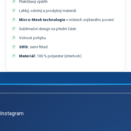
Překřížený výstřih
Lehký, odolný a prodyšný materiál
Micro-Mesh technologie
v místech zvýšeného pocení
Sublimační design na přední části
Volnost pohybu
Střih:
semi fitted
Materiál:
100 % polyester (interlock)
Z
á
p
Instagram
a
t