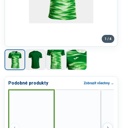
1 / 4
Podobné produkty
Zobrazit všechny →
‹
›