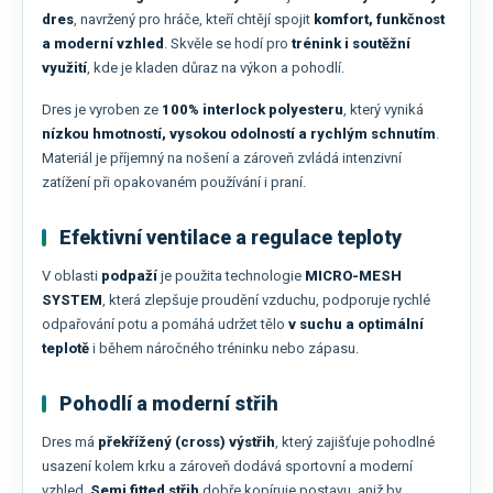
dres
, navržený pro hráče, kteří chtějí spojit
komfort, funkčnost
a moderní vzhled
. Skvěle se hodí pro
trénink i soutěžní
využití
, kde je kladen důraz na výkon a pohodlí.
Dres je vyroben ze
100% interlock polyesteru
, který vyniká
nízkou hmotností, vysokou odolností a rychlým schnutím
.
Materiál je příjemný na nošení a zároveň zvládá intenzivní
zatížení při opakovaném používání i praní.
Efektivní ventilace a regulace teploty
V oblasti
podpaží
je použita technologie
MICRO-MESH
SYSTEM
, která zlepšuje proudění vzduchu, podporuje rychlé
odpařování potu a pomáhá udržet tělo
v suchu a optimální
teplotě
i během náročného tréninku nebo zápasu.
Pohodlí a moderní střih
Dres má
překřížený (cross) výstřih
, který zajišťuje pohodlné
usazení kolem krku a zároveň dodává sportovní a moderní
vzhled.
Semi fitted střih
dobře kopíruje postavu, aniž by