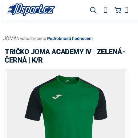
Přejít
na
obsah
JOMA
Průměrné
Neohodnoceno
Podrobnosti hodnocení
hodnocení
produktu
TRIČKO JOMA ACADEMY IV | ZELENÁ-
je
ČERNÁ | K/R
0,0
z
5
hvězdiček.