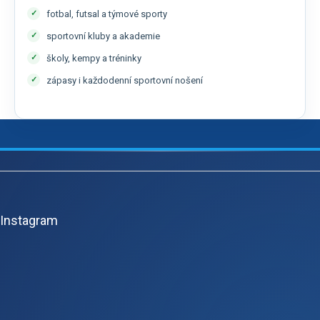
fotbal, futsal a týmové sporty
sportovní kluby a akademie
školy, kempy a tréninky
zápasy i každodenní sportovní nošení
Z
á
p
Instagram
a
t
í