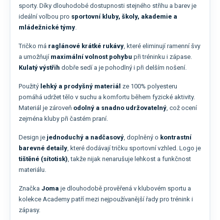
sporty. Díky dlouhodobé dostupnosti stejného střihu a barev je
ideální volbou pro
sportovní kluby, školy, akademie a
mládežnické týmy
.
Tričko má
raglánové krátké rukávy
, které eliminují ramenní švy
a umožňují
maximální volnost pohybu
při tréninku i zápase.
Kulatý výstřih
dobře sedí a je pohodlný i při delším nošení.
Použitý
lehký a prodyšný materiál
ze 100% polyesteru
pomáhá udržet tělo v suchu a komfortu během fyzické aktivity.
Materiál je zároveň
odolný a snadno udržovatelný
, což ocení
zejména kluby při častém praní.
Design je
jednoduchý a nadčasový
, doplněný o
kontrastní
barevné detaily
, které dodávají tričku sportovní vzhled. Logo je
tištěné (sítotisk)
, takže nijak nenarušuje lehkost a funkčnost
materiálu.
Značka
Joma
je dlouhodobě prověřená v klubovém sportu a
kolekce Academy patří mezi nejpoužívanější řady pro trénink i
zápasy.