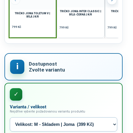
TRIČKO JOMA INTER CLASSIC |
TRIČKO JOMA TO
TRIČKO JOMA TOLETUM V |
BÍLÁ-ČERNÁ | K/R
FIALOVÁ |
BÍLÁ | K/R
799 Kč
799 Kč
799 Kč
Varianta / velikost
Nejdříve vyberte požadovanou variantu produktu