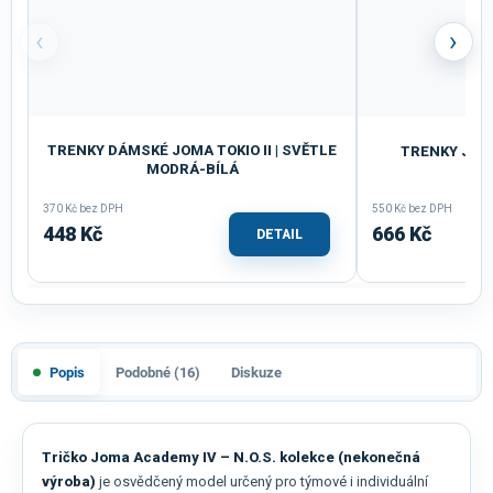
‹
›
TRENKY DÁMSKÉ JOMA TOKIO II | SVĚTLE
TRENKY JOM
MODRÁ-BÍLÁ
MO
370 Kč bez DPH
550 Kč bez DPH
448 Kč
666 Kč
DETAIL
Popis
Podobné (16)
Diskuze
Tričko Joma Academy IV – N.O.S. kolekce (nekonečná
výroba)
je osvědčený model určený pro týmové i individuální