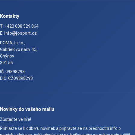
Kontakty
T: +420 608 529 064
E:
info@josport.cz
DOMAJ s.r.o.,
Gabrielovo nám. 45,
Chýnov
391 55
IČ: 09898298
DIČ: CZ09898298
Novinky do vašeho mailu
Zůstaňte ve hře!
Přihlaste se k odběru novinek a připravte se na přednostní info o
nových kolekcích, exkluzivní slevy a už nikdy vám neunikne nejnovější