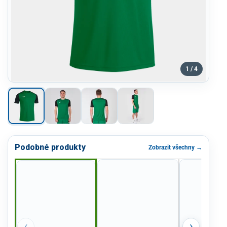
1 / 4
Podobné produkty
Zobrazit všechny →
‹
›