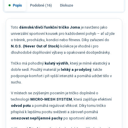
Popis
Podobné (16)
Diskuze
Toto
dámské/dívčí funkční tričko Joma
je navrženo jako
univerzální sportovní kousek pro každodenní pohyb – ať už jde
o trénink, procházku, kondici nebo fitness. Díky zařazení do
N.O.S. (Never Out of Stock)
kolekce je vhodné i pro
dlouhodobé doplňování výbavy a opakované doobjednávky.
Tričko má pohodlný
kulatý výstřih
, který je mírně elastický a
dobře sedí. Použitý materiál je
lehký a prodyšný
, takže
podporuje komfort i při vyšší intenzitě a pomáhá udržet tělo v
suchu.
V místech se zvýšeným pocením je tričko doplněné o
technologii
MICRO-MESH SYSTEM
, která zajišťuje efektivní
odvod potu
a pomáhá regulovat vlhkost. Díky tomu tričko
přispívá k lepšímu pocitu svěžesti a zároveň pomáhá
omezovat nepříjemné pachy
po sportovní aktivitě.