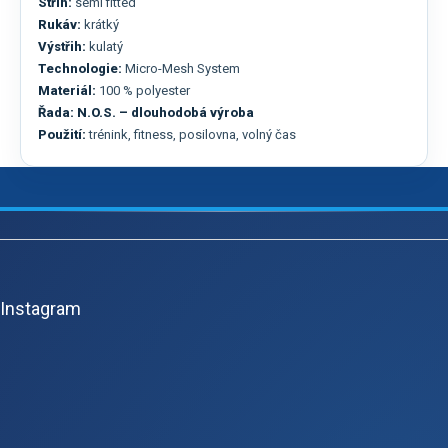
Střih:
semi fitted
Rukáv:
krátký
Výstřih:
kulatý
Technologie:
Micro-Mesh System
Materiál:
100 % polyester
Řada:
N.O.S. – dlouhodobá výroba
Použití:
trénink, fitness, posilovna, volný čas
Z
á
p
Instagram
a
t
í