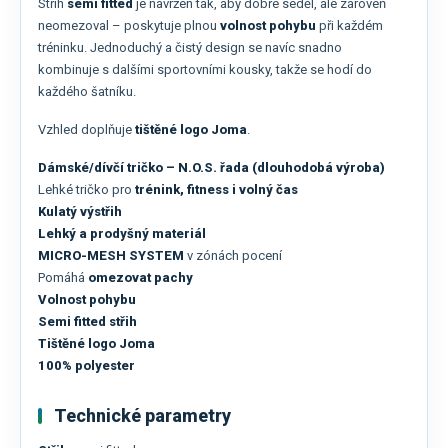
Střih
semi fitted
je navržen tak, aby dobře seděl, ale zároveň
neomezoval – poskytuje plnou
volnost pohybu
při každém
tréninku. Jednoduchý a čistý design se navíc snadno
kombinuje s dalšími sportovními kousky, takže se hodí do
každého šatníku.
Vzhled doplňuje
tištěné logo Joma
.
Dámské/dívčí tričko – N.O.S. řada (dlouhodobá výroba)
Lehké tričko pro
trénink, fitness i volný čas
Kulatý výstřih
Lehký a prodyšný materiál
MICRO-MESH SYSTEM
v zónách pocení
Pomáhá
omezovat pachy
Volnost pohybu
Semi fitted střih
Tištěné logo Joma
100% polyester
Technické parametry