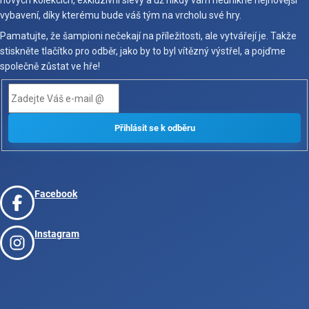
nových kolekcích, exkluzivní slevy a už nikdy vám neunikne nejnovější
vybavení, díky kterému bude váš tým na vrcholu své hry.
Pamatujte, že šampioni nečekají na příležitosti, ale vytvářejí je. Takže
stiskněte tlačítko pro odběr, jako by to byl vítězný výstřel, a pojďme
společně zůstat ve hře!
Facebook
Instagram