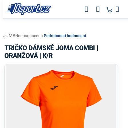
Přejít
na
obsah
JOMA
Průměrné
Neohodnoceno
Podrobnosti hodnocení
hodnocení
produktu
TRIČKO DÁMSKÉ JOMA COMBI |
je
ORANŽOVÁ | K/R
0,0
z
5
hvězdiček.