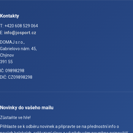
Kontakty
T: +420 608 529 064
E:
info@josport.cz
DOMAJ s.r.o.,
Gabrielovo nám. 45,
Chýnov
391 55
IČ: 09898298
DIČ: CZ09898298
Novinky do vašeho mailu
Zůstaňte ve hře!
Přihlaste se k odběru novinek a připravte se na přednostní info o