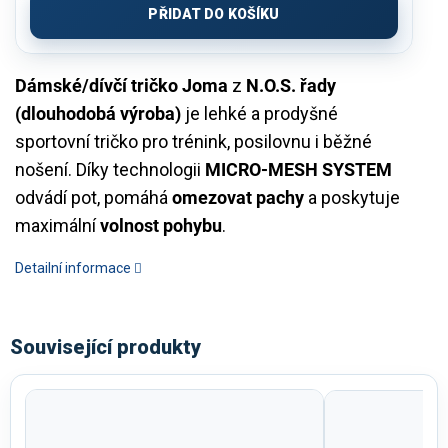
PŘIDAT DO KOŠÍKU
Dámské/dívčí tričko Joma
z
N.O.S. řady
(dlouhodobá výroba)
je lehké a prodyšné
sportovní tričko pro trénink, posilovnu i běžné
nošení. Díky technologii
MICRO-MESH SYSTEM
odvádí pot, pomáhá
omezovat pachy
a poskytuje
maximální
volnost pohybu
.
Detailní informace
Související produkty