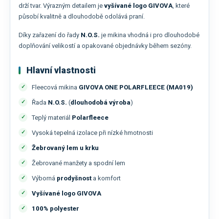
drží tvar. Výrazným detailem je
vyšívané logo GIVOVA
, které
působí kvalitně a dlouhodobě odolává praní.
Díky zařazení do řady
N.O.S.
je mikina vhodná i pro dlouhodobé
doplňování velikostí a opakované objednávky během sezóny.
Hlavní vlastnosti
Fleecová mikina
GIVOVA ONE POLARFLEECE (MA019)
Řada
N.O.S.
(
dlouhodobá výroba
)
Teplý materiál
Polarfleece
Vysoká tepelná izolace při nízké hmotnosti
Žebrovaný lem u krku
Žebrované manžety a spodní lem
Výborná
prodyšnost
a komfort
Vyšívané logo GIVOVA
100% polyester