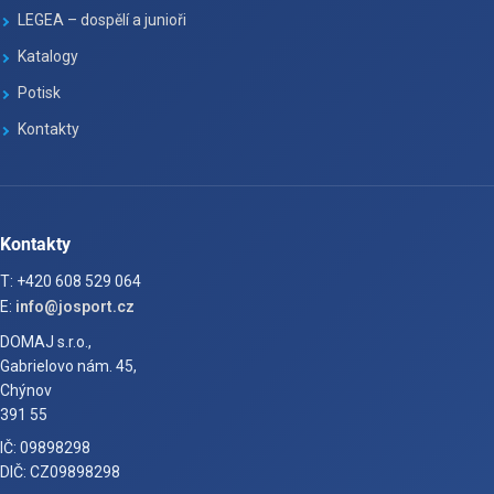
LEGEA – dospělí a junioři
Katalogy
Potisk
Kontakty
Kontakty
T: +420 608 529 064
E:
info@josport.cz
DOMAJ s.r.o.,
Gabrielovo nám. 45,
Chýnov
391 55
IČ: 09898298
DIČ: CZ09898298