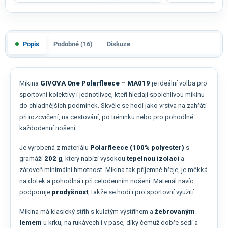
Popis
Podobné (16)
Diskuze
Mikina
GIVOVA One Polarfleece – MA019
je ideální volba pro
sportovní kolektivy i jednotlivce, kteří hledají spolehlivou mikinu
do chladnějších podmínek. Skvěle se hodí jako vrstva na zahřátí
při rozcvičení, na cestování, po tréninku nebo pro pohodlné
každodenní nošení.
Je vyrobená z materiálu
Polarfleece (100% polyester)
s
gramáží
202 g
, který nabízí vysokou
tepelnou izolaci
a
zároveň minimální hmotnost. Mikina tak příjemně hřeje, je měkká
na dotek a pohodlná i při celodenním nošení. Materiál navíc
podporuje
prodyšnost
, takže se hodí i pro sportovní využití.
Mikina má klasický střih s kulatým výstřihem a
žebrovaným
lemem
u krku, na rukávech i v pase, díky čemuž dobře sedí a