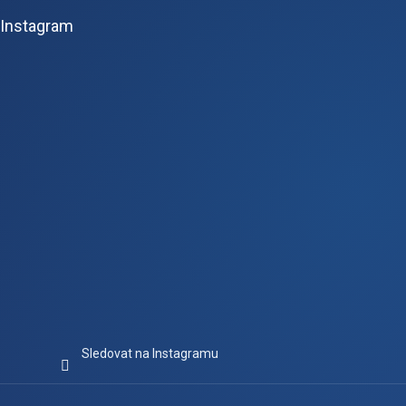
p
Instagram
a
t
í
Sledovat na Instagramu