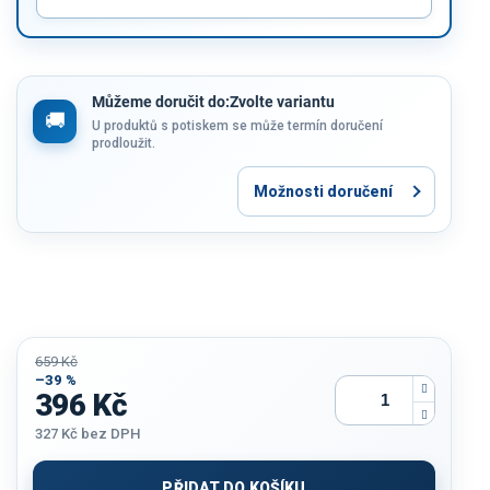
Můžeme doručit do:
Zvolte variantu
U produktů s potiskem se může termín doručení
prodloužit.
Možnosti doručení
659 Kč
–39 %
396 Kč
327 Kč
bez DPH
Měrná
cena:
PŘIDAT DO KOŠÍKU