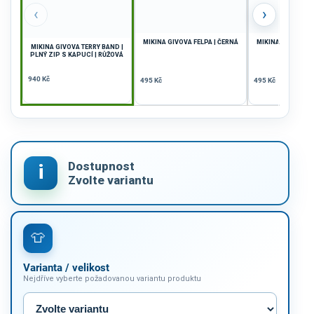
‹
›
MIKINA GIVOVA FELPA | ČERNÁ
MIKINA GIVOVA FE
MIKINA GIVOVA TERRY BAND |
MODR
PLNÝ ZIP S KAPUCÍ | RŮŽOVÁ
940 Kč
495 Kč
495 Kč
Varianta / velikost
Nejdříve vyberte požadovanou variantu produktu