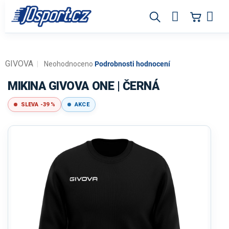
Přejít
na
obsah
GIVOVA
Průměrné
Neohodnoceno
Podrobnosti hodnocení
hodnocení
produktu
MIKINA GIVOVA ONE | ČERNÁ
je
0,0
SLEVA -39 %
AKCE
z
5
hvězdiček.