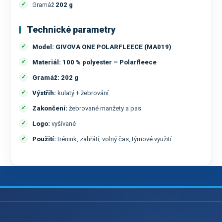
Gramáž
202 g
Technické parametry
Model:
GIVOVA ONE POLARFLEECE (MA019)
Materiál:
100 % polyester – Polarfleece
Gramáž:
202 g
Výstřih:
kulatý + žebrování
Zakončení:
žebrované manžety a pas
Logo:
vyšívané
Použití:
trénink, zahřátí, volný čas, týmové využití
Z
á