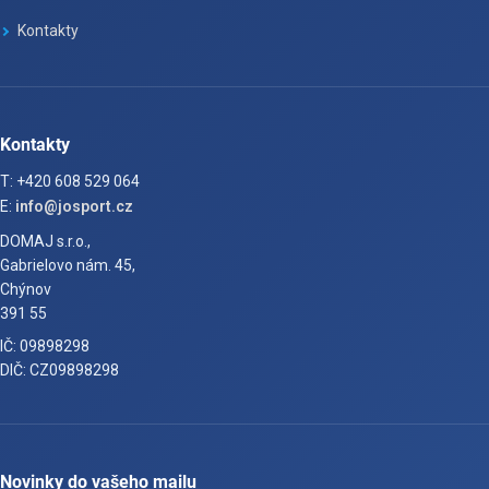
Kontakty
Kontakty
T: +420 608 529 064
E:
info@josport.cz
DOMAJ s.r.o.,
Gabrielovo nám. 45,
Chýnov
391 55
IČ: 09898298
DIČ: CZ09898298
Novinky do vašeho mailu