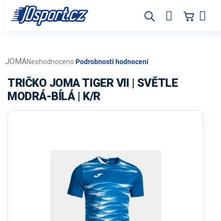
Přejít
na
obsah
JOMA
Průměrné
Neohodnoceno
Podrobnosti hodnocení
hodnocení
produktu
TRIČKO JOMA TIGER VII | SVĚTLE
je
MODRÁ-BÍLÁ | K/R
0,0
z
5
hvězdiček.