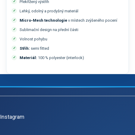
Překřížený výstřih
Lehký, odolný a prodyšný materiál
Micro-Mesh technologie
v místech zvýšeného pocení
Sublimační design na přední části
Volnost pohybu
Střih:
semi fitted
Materiál:
100 % polyester (interlock)
Z
á
p
Instagram
a
t