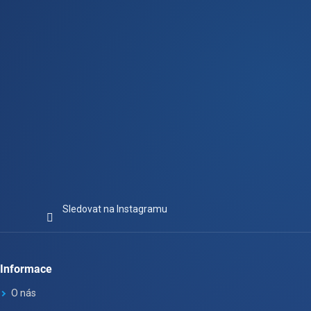
í
Sledovat na Instagramu
Informace
O nás