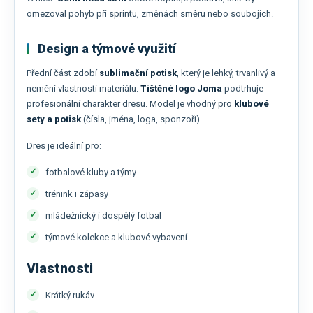
omezoval pohyb při sprintu, změnách směru nebo soubojích.
Design a týmové využití
Přední část zdobí
sublimační potisk
, který je lehký, trvanlivý a
nemění vlastnosti materiálu.
Tištěné logo
Joma
podtrhuje
profesionální charakter dresu. Model je vhodný pro
klubové
sety a potisk
(čísla, jména, loga, sponzoři).
Dres je ideální pro:
fotbalové kluby a týmy
trénink i zápasy
mládežnický i dospělý fotbal
týmové kolekce a klubové vybavení
Vlastnosti
Krátký rukáv