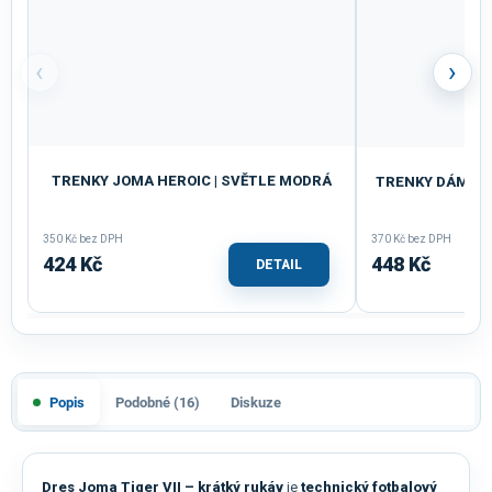
‹
›
TRENKY JOMA HEROIC | SVĚTLE MODRÁ
TRENKY DÁMSKÉ 
350 Kč bez DPH
370 Kč bez DPH
424 Kč
448 Kč
DETAIL
Popis
Podobné (16)
Diskuze
Dres Joma Tiger VII – krátký rukáv
je
technický fotbalový