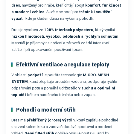
dres
, navržený pro hráče, kteří chtějí spojit
komfort, funkčnost
a moderní vzhled
. Skvěle se hodí pro
trénink i soutěžní
využití
, kde je kladen důraz na výkon a pohodlí.
Dres je vyroben ze
100% interlock polyesteru
, který vyniká
nízkou hmotností, vysokou odolností a rychlým schnutím
.
Materiál je příjemný na nošení a zároveň zvládá intenzivní
zatížení při opakovaném používání i praní.
Efektivní ventilace a regulace teploty
V oblasti
podpaží
je použita technologie
MICRO-MESH
SYSTEM
, která zlepšuje proudění vzduchu, podporuje rychlé
odpařování potu a pomáhá udržet tělo
v suchu a optimální
teplotě
i během náročného tréninku nebo zápasu.
Pohodlí a moderní střih
Dres má
překřížený (cross) výstřih
, který zajišťuje pohodlné
usazení kolem krku a zároveň dodává sportovní a moderní
vzhled.
Semi fitted střih
dobře kopíruje postavu, aniž by