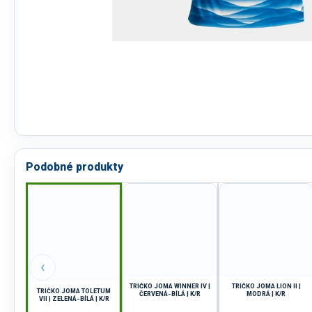
Podobné produkty
‹
TRIČKO JOMA WINNER IV |
TRIČKO JOMA LION II |
TRIČKO JOMA TOLETUM
ČERVENÁ-BÍLÁ | K/R
MODRÁ | K/R
VII | ZELENÁ-BÍLÁ | K/R