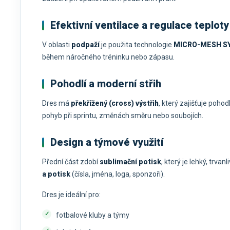
Efektivní ventilace a regulace teploty
V oblasti
podpaží
je použita technologie
MICRO-MESH S
během náročného tréninku nebo zápasu.
Pohodlí a moderní střih
Dres má
překřížený (cross) výstřih
, který zajišťuje poh
pohyb při sprintu, změnách směru nebo soubojích.
Design a týmové využití
Přední část zdobí
sublimační potisk
, který je lehký, trva
a potisk
(čísla, jména, loga, sponzoři).
Dres je ideální pro:
fotbalové kluby a týmy