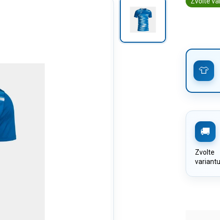
Zvolte va
Zvolte
variant