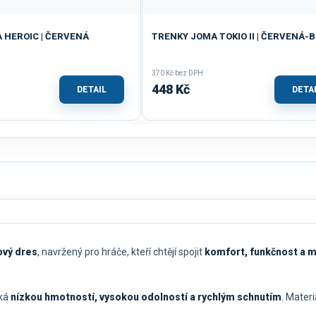
 HEROIC | ČERVENÁ
TRENKY JOMA TOKIO II | ČERVENÁ-B
370 Kč bez DPH
448 Kč
DETAIL
DETA
ový dres
, navržený pro hráče, kteří chtějí spojit
komfort, funkčnost a 
iká
nízkou hmotností, vysokou odolností a rychlým schnutím
. Mater