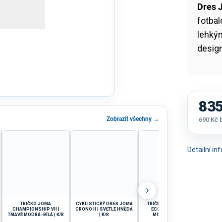
Dres 
fotbal
lehký
design
835
Zobrazit všechny →
690 Kč
Měrná
cena:
Detailní i
›
TRIČKO JOMA
CYKLISTICKÝ DRES JOMA
TRIČKO JOMA VINTAGE
TRIČ
CHAMPIONSHIP VII |
CRONO II | SVĚTLE HNĚDÁ
ECO RETRO | TMAVĚ
TMAVĚ MODRÁ-BÍLÁ | K/R
| K/R
MODRÁ-BÍLÁ | K/R