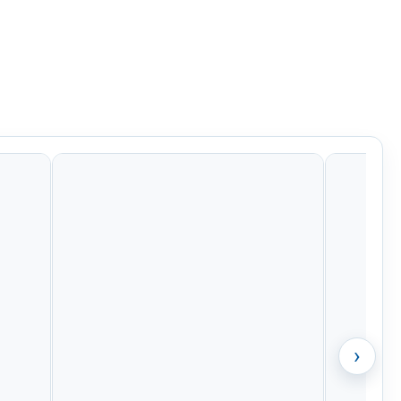
Kč
847 Kč
581 Kč
484 Kč
›