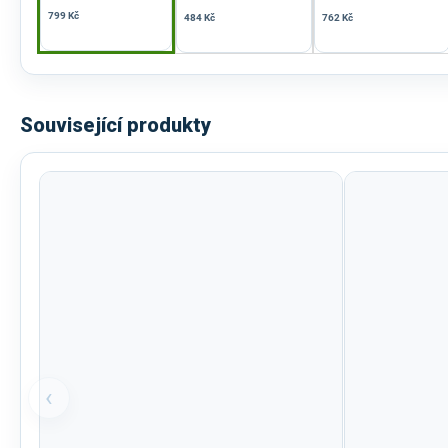
799 Kč
484 Kč
762 Kč
Související produkty
‹