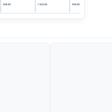
508 Kč
1 525 Kč
956 Kč
799 