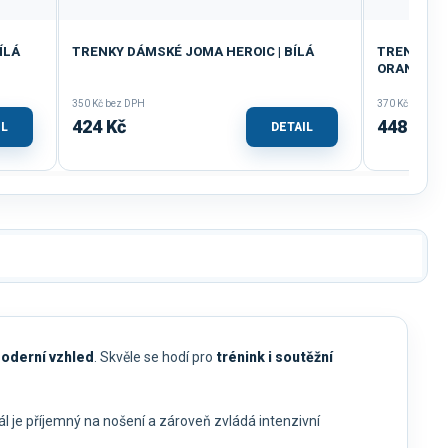
ÍLÁ
TRENKY DÁMSKÉ JOMA HEROIC | BÍLÁ
TRENKY JO
ORANŽOV
350 Kč bez DPH
370 Kč bez DP
424 Kč
448 Kč
IL
DETAIL
moderní vzhled
. Skvěle se hodí pro
trénink i soutěžní
iál je příjemný na nošení a zároveň zvládá intenzivní