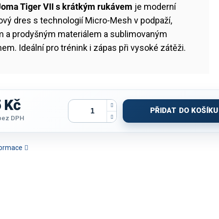
Joma Tiger VII s krátkým rukávem
je moderní
ový dres s technologií Micro-Mesh v podpaží,
m a prodyšným materiálem a sublimovaným
em. Ideální pro trénink i zápas při vysoké zátěži.
 Kč
PŘIDAT DO KOŠÍKU
bez DPH
nformace
KO JOMA TOLETUM V |
TRIČKO DÁMSKÉ JOMA
TRIČKO JOMA
TRIČKO JOM
ČERNÁ| K/R
ECO SUPERNOVA | SVĚTLE
CHAMPIONSHIP 20 |
BÍLÁ-SVĚTL
MODRÁ-BÍLÁ | K/R
TMAVĚ MODRÁ-SVĚTLE
MODRÁ | K/R