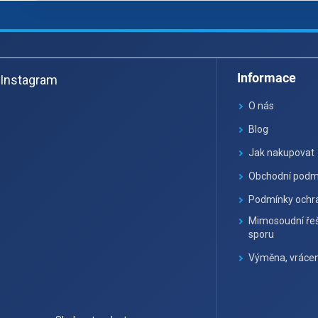
Z
á
Informace
Instagram
p
a
O nás
t
Blog
í
Jak nakupovat
Obchodní podm
Podmínky ochra
Mimosoudní řeš
sporu
Výměna, vrácen