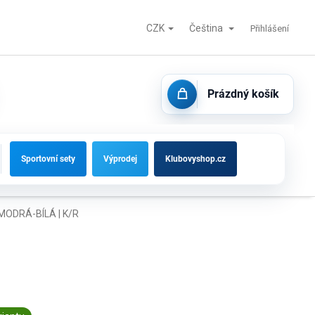
CZK
Čeština
Fotbalové branky, střídačky a vybavení hřišť
Kontakty
Přihlášení
Prázdný košík
NÁKUPNÍ
KOŠÍK
Sportovní sety
Výprodej
Klubovyshop.cz
 MODRÁ-BÍLÁ | K/R