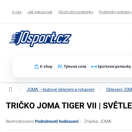
Přejít
na
O nás
Jak nakupovat
Obchodní podmínky
Podmínky ochrany 
obsah
E-shop
Týmová zóna
Sportovní pomůcky
Domů
JOMA – klubové oblečení a vybavení
Oblečení JO
TRIČKO JOMA TIGER VII | SVĚTL
Průměrné
Neohodnoceno
Podrobnosti hodnocení
Značka:
JOMA
hodnocení