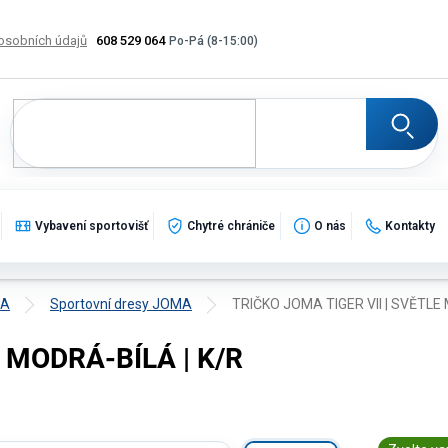
osobních údajů
608 529 064
Výměna, vrácení a reklamace zboží
Katalogy
Potisk
Vybavení sportovišť
Chytré chrániče
O nás
Kontakty
MA
Sportovní dresy JOMA
TRIČKO JOMA TIGER VII | SVĚTLE
E MODRÁ-BÍLÁ | K/R