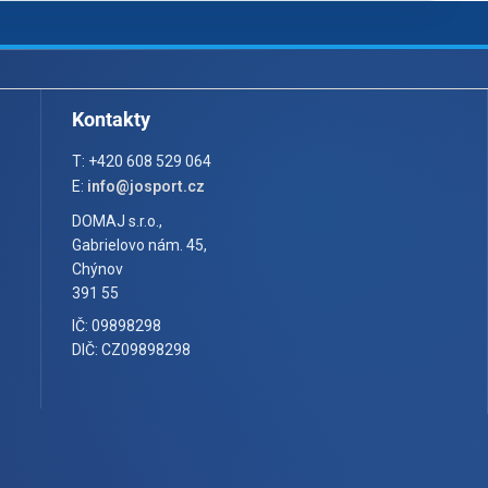
Kontakty
T: +420 608 529 064
E:
info@josport.cz
DOMAJ s.r.o.,
Gabrielovo nám. 45,
Chýnov
391 55
IČ: 09898298
DIČ: CZ09898298