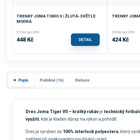
TRENKY JOMA TOKIO II | ŽLUTÁ-SVĚTLE
TRENKY JOMA
MODRÁ
370 Kč bez DPH
350 Kč bez DPH
448 Kč
424 Kč
DETAIL
Popis
Podobné (16)
Diskuze
Dres Joma Tiger VII – krátký rukáv
je
technický fotbal
využití
, kde je kladen důraz na výkon a pohodlí.
Dres je vyroben ze
100% interlock polyesteru
, který vyn
zatížení při opakovaném používání i praní.