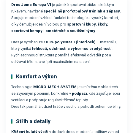
Dres Joma Europa VI
je pánské sportovní tričko s krátkým
rukávem, navržené
speciálně pro fotbalový trénink a zápasy
.
Spojuje moderní vzhled, funkční technologie a vysoký komfort,
díky čemuž je ideální volbou pro
sportovní kluby, školy,
sportovní kempy i amatérské a soutěžní týmy
.
Dres je vyroben ze
100% polyesteru (interlock)
– materiálu,
který vyniká
lehkostí, odolností a výbornou prodyšností
.
Rychleschnoucí struktura pomáhá efektivně odvádět pot a
udržovat tělo suché i při maximálním nasazení.
Komfort a výkon
Technologie
MICRO-MESH SYSTEM
je umístěna v oblastech
se zvýšeným pocením, konkrétně v
podpaží
, kde zajišťuje lepší
ventilaci a podporuje regulaci tělesné teploty.
Dres tak pomáhá udržet hráče v suchu a pohodlí během celé hry.
Střih a detaily
Křížený kulatý výstřih
dodává dresu moderní a odlišný vzhled,