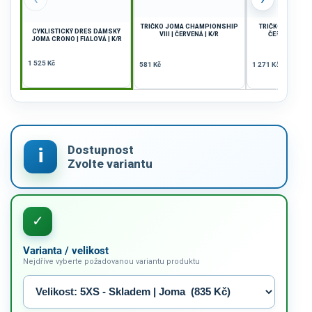
TRIČKO JOMA CHAMPIONSHIP
TRIČKO JOMA PRO
CYKLISTICKÝ DRES DÁMSKÝ
VIII | ČERVENÁ | K/R
ČERVENÁ-ČERN
JOMA CRONO | FIALOVÁ | K/R
1 525 Kč
581 Kč
1 271 Kč
Varianta / velikost
Nejdříve vyberte požadovanou variantu produktu