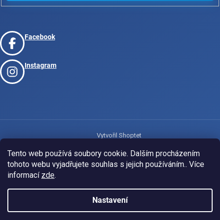
Facebook
Instagram
Vytvořil Shoptet
Tento web používá soubory cookie. Dalším procházením
tohoto webu vyjadřujete souhlas s jejich používáním.. Více
Copyright 2026
www.josport.cz
. Všechna práva vyhrazena.
informací
zde
.
Nastavení