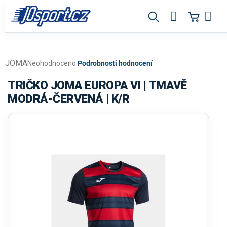
Přejít
na
obsah
JOMA
Průměrné
Neohodnoceno
Podrobnosti hodnocení
hodnocení
produktu
TRIČKO JOMA EUROPA VI | TMAVĚ
je
MODRÁ-ČERVENÁ | K/R
0,0
z
5
hvězdiček.