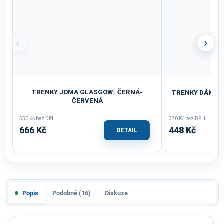
‹
›
TRENKY JOMA GLASGOW | ČERNÁ-
TRENKY DÁMSKÉ 
ČERVENÁ
SV
550 Kč bez DPH
370 Kč bez DPH
666 Kč
448 Kč
DETAIL
Popis
Podobné (16)
Diskuze