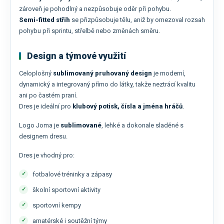
zároveň je pohodlný a nezpůsobuje oděr při pohybu.
Semi-fitted střih
se přizpůsobuje tělu, aniž by omezoval rozsah
pohybu při sprintu, střelbě nebo změnách směru.
Design a týmové využití
Celoplošný
sublimovaný pruhovaný design
je moderní,
dynamický a integrovaný přímo do látky, takže neztrácí kvalitu
ani po častém praní.
Dres je ideální pro
klubový potisk, čísla a jména hráčů
.
Logo Joma je
sublimované
, lehké a dokonale sladěné s
designem dresu.
Dres je vhodný pro:
fotbalové tréninky a zápasy
školní sportovní aktivity
sportovní kempy
amatérské i soutěžní týmy