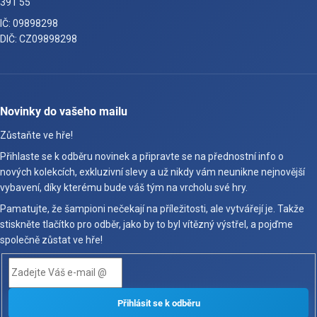
391 55
IČ: 09898298
DIČ: CZ09898298
Novinky do vašeho mailu
Zůstaňte ve hře!
Přihlaste se k odběru novinek a připravte se na přednostní info o
nových kolekcích, exkluzivní slevy a už nikdy vám neunikne nejnovější
vybavení, díky kterému bude váš tým na vrcholu své hry.
Pamatujte, že šampioni nečekají na příležitosti, ale vytvářejí je. Takže
stiskněte tlačítko pro odběr, jako by to byl vítězný výstřel, a pojďme
společně zůstat ve hře!