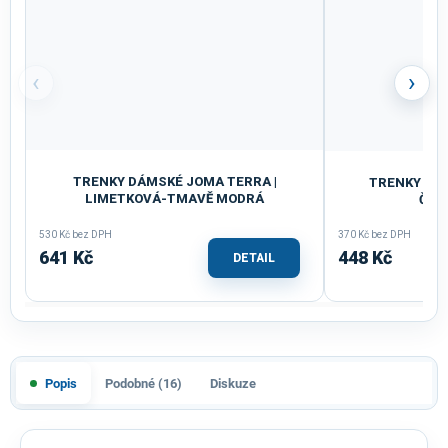
‹
›
TRENKY DÁMSKÉ JOMA TERRA |
TRENKY DÁM
LIMETKOVÁ-TMAVĚ MODRÁ
ČER
530 Kč bez DPH
370 Kč bez DPH
641 Kč
448 Kč
DETAIL
Popis
Podobné (16)
Diskuze