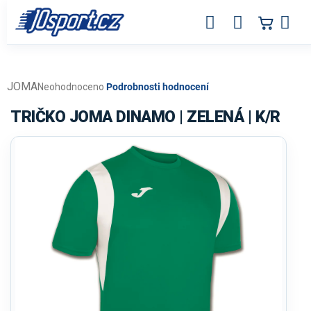
Přejít
na
obsah
JOMA
Průměrné
Neohodnoceno
Podrobnosti hodnocení
hodnocení
produktu
TRIČKO JOMA DINAMO | ZELENÁ | K/R
je
0,0
z
5
hvězdiček.