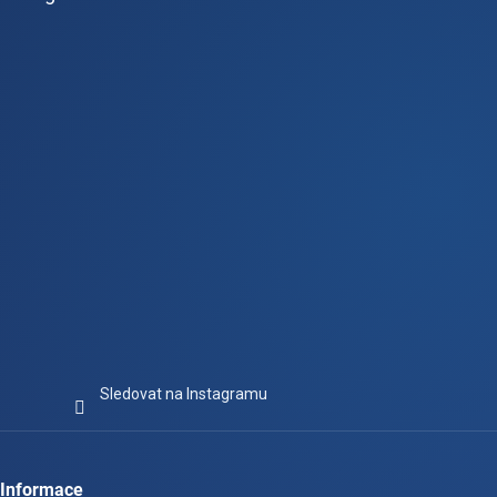
a
t
í
Sledovat na Instagramu
Informace