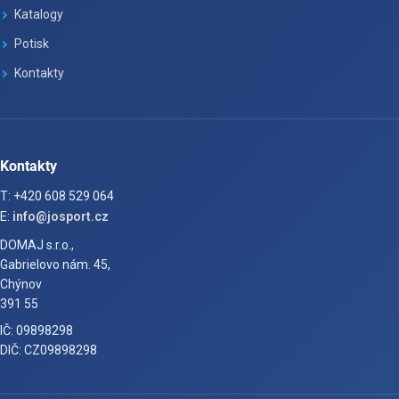
Katalogy
Potisk
Kontakty
Kontakty
T: +420 608 529 064
E:
info@josport.cz
DOMAJ s.r.o.,
Gabrielovo nám. 45,
Chýnov
391 55
IČ: 09898298
DIČ: CZ09898298