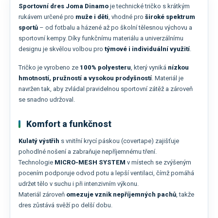
Sportovní dres Joma Dinamo
je technické tričko s krátkým
rukávem určené pro
muže i děti
, vhodné pro
široké spektrum
sportů
– od fotbalu a házené až po školní tělesnou výchovu a
sportovní kempy. Díky funkčnímu materiálu a univerzálnímu
designu je skvělou volbou pro
týmové i individuální využití
.
Tričko je vyrobeno ze
100% polyesteru
, který vyniká
nízkou
hmotností, pružností a vysokou prodyšností
. Materiál je
navržen tak, aby zvládal pravidelnou sportovní zátěž a zároveň
se snadno udržoval.
Komfort a funkčnost
Kulatý výstřih
s vnitřní krycí páskou (covertape) zajišťuje
pohodlné nošení a zabraňuje nepříjemnému tření.
Technologie
MICRO-MESH SYSTEM
v místech se zvýšeným
pocením podporuje odvod potu a lepší ventilaci, čímž pomáhá
udržet tělo v suchu i při intenzivním výkonu.
Materiál zároveň
omezuje vznik nepříjemných pachů
, takže
dres zůstává svěží po delší dobu.