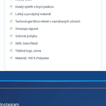
Kulatý výstřih s krycí páskou
Lehký a prodyšný materiál
Technologie Micro-Mesh v namáhaných zónách
Omezuje zápach
Volnost pohybu
Střih: Semi fitted
Tištěné logo Joma
Materiál: 100 % Polyester
Z
á
p
Instagram