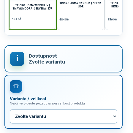
TRIČKO JOMA CANCHA | ČERNÁ
TRIČKO JOMA VI
TRIČKO JOMA WINNER IV |
| K/R
RETRO | ŠEDÁ-Č
TMAVĚ MODRÁ-ČERVENÁ | K/R
484 Kč
484 Kč
956 Kč
Varianta / velikost
Nejdříve vyberte požadovanou velikost produktu