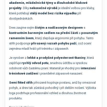
akademie, mládežnické týmy a dlouhodobé klubové
projekty
. Díky
nekonečné výrobě
je ideální volbou pro kluby,
které potřebují
stálý model bez rizika výpadku
při
doobjednávkách.
Dres zaujme svým
čistým a nadčasovým designem
s
kontrastním barevným sedlem na přední části
a
posunutým
ramenním švem
, který zlepšuje ergonomii při pohybu. Tento
střih podporuje
přirozený rozsah pohybu paží
, což ocení
zejména mladí hráči při tréninku i zápasech.
Je vyroben z
lehké a prodyšné polyesterové tkaniny
, která
zajišťuje
rychlý odvod potu
, snadnou údržbu a vysokou
odolnost vůči častému praní. Materiál je vhodný pro
intenzivní
tréninkové zatížení
i pravidelné zápasové nasazení.
Semi fitted střih
přirozeně kopíruje postavu, aniž by omezoval
pohyb, a dres tak zůstává pohodlný i při delším nošení. Výšivka
loga podtrhuje profesionální vzhled a dlouhou životnost
produktu.