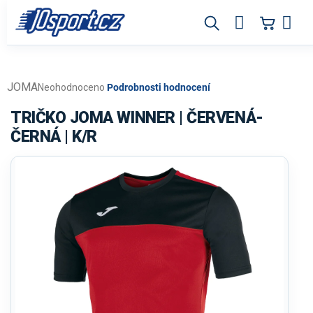
Přejít
na
obsah
JOMA
Průměrné
Neohodnoceno
Podrobnosti hodnocení
hodnocení
produktu
TRIČKO JOMA WINNER | ČERVENÁ-
je
ČERNÁ | K/R
0,0
z
5
hvězdiček.