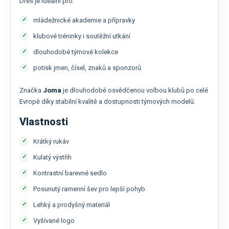
Dres je ideální pro:
mládežnické akademie a přípravky
klubové tréninky i soutěžní utkání
dlouhodobé týmové kolekce
potisk jmen, čísel, znaků a sponzorů
Značka
Joma
je dlouhodobě osvědčenou volbou klubů po celé
Evropě díky stabilní kvalitě a dostupnosti týmových modelů.
Vlastnosti
Krátký rukáv
Kulatý výstřih
Kontrastní barevné sedlo
Posunutý ramenní šev pro lepší pohyb
Lehký a prodyšný materiál
Vyšívané logo