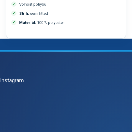
Volnost pohybu
Střih:
semi fitted
Materiál:
100 % polyester
Z
á
p
Instagram
a
t
í