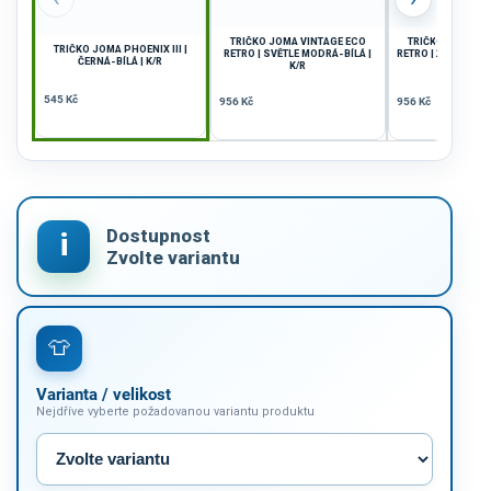
TRIČKO JOMA VINTAGE ECO
TRIČKO JOMA VI
TRIČKO JOMA PHOENIX III |
RETRO | SVĚTLE MODRÁ-BÍLÁ |
RETRO | ŽLUTÁ-SV
ČERNÁ-BÍLÁ | K/R
K/R
K/R
545 Kč
956 Kč
956 Kč
Varianta / velikost
Nejdříve vyberte požadovanou variantu produktu