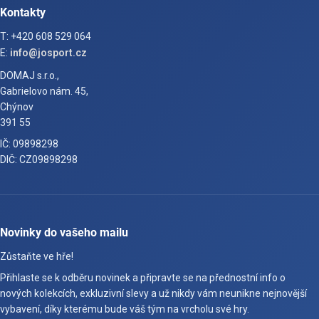
Kontakty
T: +420 608 529 064
E:
info@josport.cz
DOMAJ s.r.o.,
Gabrielovo nám. 45,
Chýnov
391 55
IČ: 09898298
DIČ: CZ09898298
Novinky do vašeho mailu
Zůstaňte ve hře!
Přihlaste se k odběru novinek a připravte se na přednostní info o
nových kolekcích, exkluzivní slevy a už nikdy vám neunikne nejnovější
vybavení, díky kterému bude váš tým na vrcholu své hry.