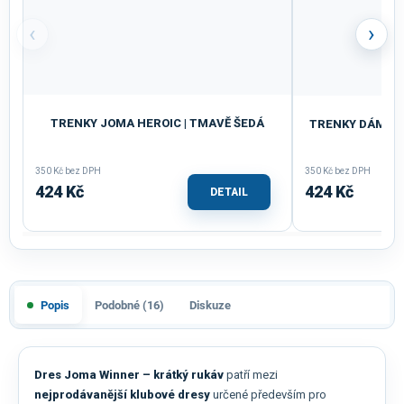
‹
›
TRENKY JOMA HEROIC | TMAVĚ ŠEDÁ
TRENKY DÁMSKÉ
350 Kč bez DPH
350 Kč bez DPH
424 Kč
424 Kč
DETAIL
Popis
Podobné (16)
Diskuze
Dres Joma Winner – krátký rukáv
patří mezi
nejprodávanější klubové dresy
určené především pro