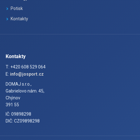
Potisk
Kontakty
Kontakty
T: +420 608 529 064
E:
info@josport.cz
DOMAJ s.r.o.,
Gabrielovo nám. 45,
Chýnov
391 55
IČ: 09898298
DIČ: CZ09898298