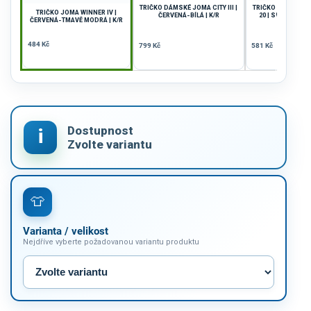
TRIČKO DÁMSKÉ JOMA CITY III |
TRIČKO JOMA CH
TRIČKO JOMA WINNER IV |
ČERVENÁ-BÍLÁ | K/R
20 | SVĚTLE MO
ČERVENÁ-TMAVĚ MODRÁ | K/R
MODRÁ | 
484 Kč
799 Kč
581 Kč
Varianta / velikost
Nejdříve vyberte požadovanou variantu produktu