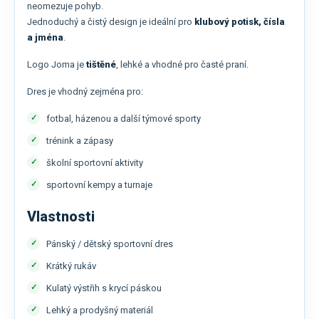
neomezuje pohyb.
Jednoduchý a čistý design je ideální pro
klubový potisk, čísla
a jména
.
Logo Joma je
tištěné
, lehké a vhodné pro časté praní.
Dres je vhodný zejména pro:
fotbal, házenou a další týmové sporty
trénink a zápasy
školní sportovní aktivity
sportovní kempy a turnaje
Vlastnosti
Pánský / dětský sportovní dres
Krátký rukáv
Kulatý výstřih s krycí páskou
Lehký a prodyšný materiál