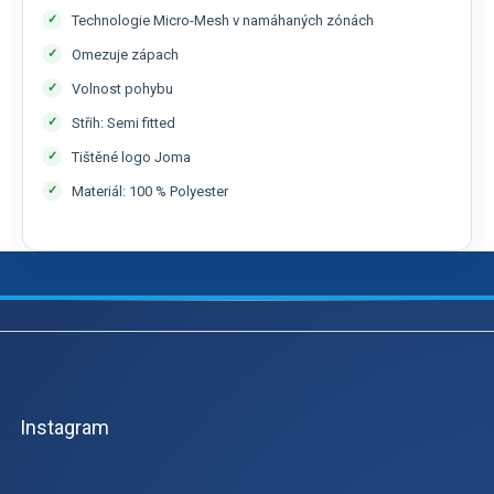
Technologie Micro-Mesh v namáhaných zónách
Omezuje zápach
Volnost pohybu
Střih: Semi fitted
Tištěné logo Joma
Materiál: 100 % Polyester
Z
á
p
a
Instagram
t
í