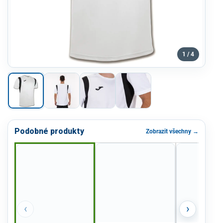
1 / 4
Podobné produkty
Zobrazit všechny →
‹
›