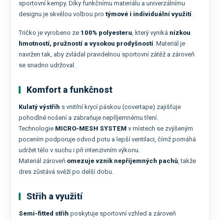
sportovní kempy. Díky funkčnímu materiálu a univerzálnímu
designu je skvělou volbou pro
týmové i individuální využití
.
Tričko je vyrobeno ze
100% polyesteru
, který vyniká
nízkou
hmotností, pružností a vysokou prodyšností
. Materiál je
navržen tak, aby zvládal pravidelnou sportovní zátěž a zároveň
se snadno udržoval.
Komfort a funkčnost
Kulatý výstřih
s vnitřní krycí páskou (covertape) zajišťuje
pohodlné nošení a zabraňuje nepříjemnému tření.
Technologie
MICRO-MESH SYSTEM
v místech se zvýšeným
pocením podporuje odvod potu a lepší ventilaci, čímž pomáhá
udržet tělo v suchu i při intenzivním výkonu.
Materiál zároveň
omezuje vznik nepříjemných pachů
, takže
dres zůstává svěží po delší dobu.
Střih a využití
Semi-fitted střih
poskytuje sportovní vzhled a zároveň