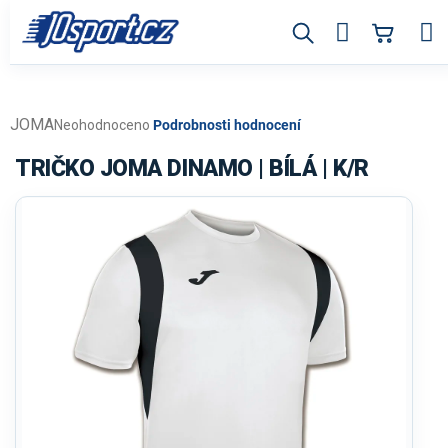
Přejít
na
obsah
JOMA
Průměrné
Neohodnoceno
Podrobnosti hodnocení
hodnocení
produktu
TRIČKO JOMA DINAMO | BÍLÁ | K/R
je
0,0
z
5
hvězdiček.