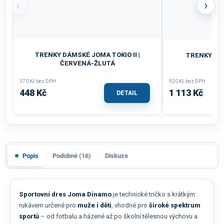
‹
›
TRENKY DÁMSKÉ JOMA TOKIO II |
TRENKY JOM
ČERVENÁ-ŽLUTÁ
370 Kč bez DPH
920 Kč bez DPH
448 Kč
1 113 Kč
DETAIL
Popis
Podobné (16)
Diskuze
Sportovní dres Joma Dinamo
je technické tričko s krátkým
rukávem určené pro
muže i děti
, vhodné pro
široké spektrum
sportů
– od fotbalu a házené až po školní tělesnou výchovu a