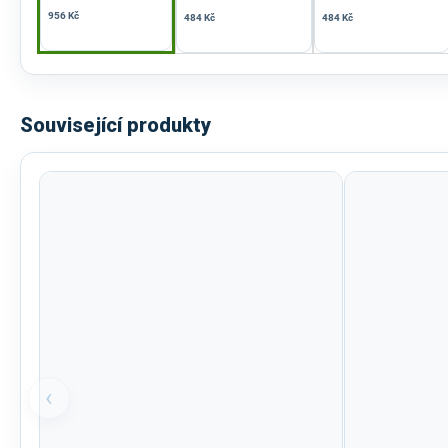
956 Kč
484 Kč
484 Kč
Související produkty
‹