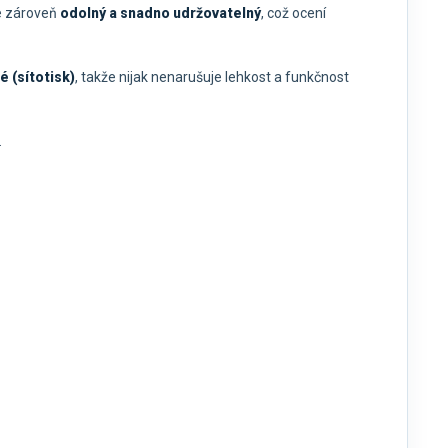
je zároveň
odolný a snadno udržovatelný
, což ocení
é (sítotisk)
, takže nijak nenarušuje lehkost a funkčnost
.