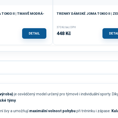
TOKIO II | TMAVĚ MODRÁ-
TRENKY DÁMSKÉ JOMA TOKIO II | Z
370 Kč bez DPH
448 Kč
DETAIL
DETA
výroba)
je osvědčený model určený pro týmové i individuální sporty. Dík
ické týmy
.
nní švy a umožňují
maximální volnost pohybu
při tréninku i zápase.
Kul