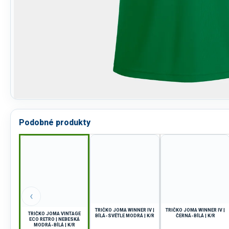
Podobné produkty
‹
TRIČKO JOMA WINNER IV |
TRIČKO JOMA WINNER IV |
TRIČKO JOMA VINTAGE
BÍLÁ-SVĚTLE MODRÁ | K/R
ČERNÁ-BÍLÁ | K/R
ECO RETRO | NEBESKÁ
MODRÁ-BÍLÁ | K/R