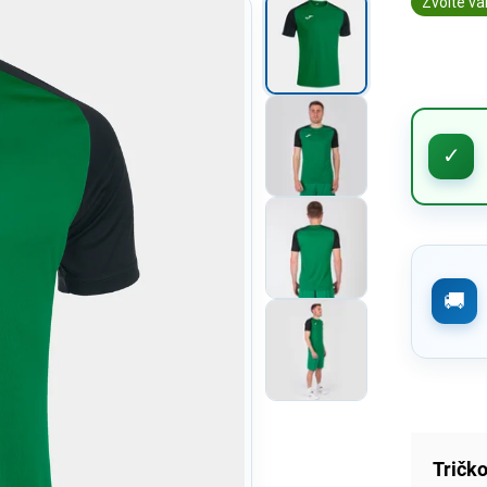
Zvolte va
Tričk