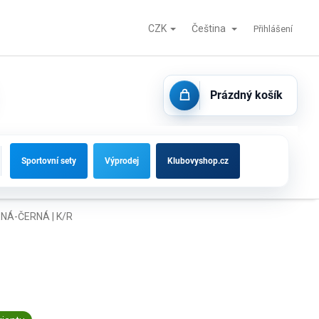
CZK
Čeština
Fotbalové branky, střídačky a vybavení hřišť
Kontakty
Přihlášení
Prázdný košík
NÁKUPNÍ
KOŠÍK
Sportovní sety
Výprodej
Klubovyshop.cz
NÁ-ČERNÁ | K/R