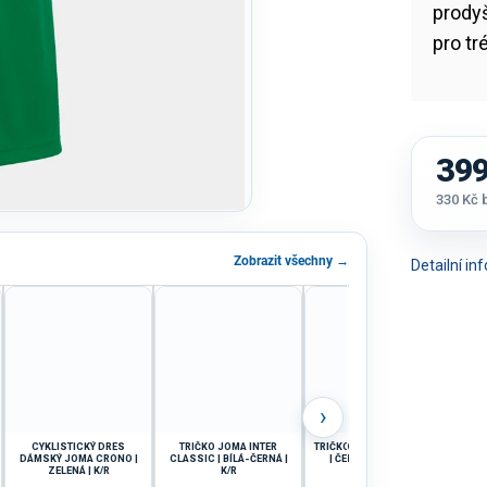
prodyš
pro tr
399
330 Kč
Měrná
cena:
Zobrazit všechny →
Detailní i
›
CYKLISTICKÝ DRES
TRIČKO JOMA INTER
TRIČKO JOMA PROTEAM III
TRI
DÁMSKÝ JOMA CRONO |
CLASSIC | BÍLÁ-ČERNÁ |
| ČERNÁ-ZLATÁ | K/R
OR
ZELENÁ | K/R
K/R