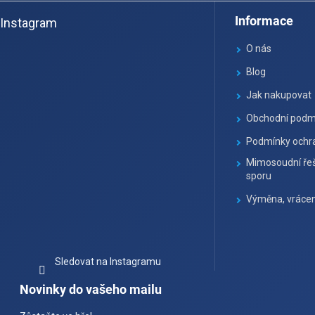
á
Informace
Instagram
p
a
O nás
t
Blog
í
Jak nakupovat
Obchodní podm
Podmínky ochra
Mimosoudní řeš
sporu
Výměna, vrácen
Sledovat na Instagramu
Novinky do vašeho mailu