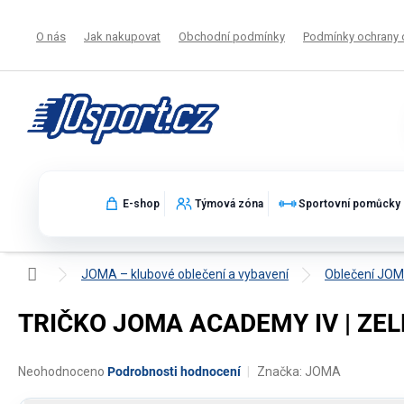
Přejít
na
O nás
Jak nakupovat
Obchodní podmínky
Podmínky ochrany 
obsah
E-shop
Týmová zóna
Sportovní pomůcky
Domů
JOMA – klubové oblečení a vybavení
Oblečení JO
TRIČKO JOMA ACADEMY IV | ZEL
Průměrné
Neohodnoceno
Podrobnosti hodnocení
Značka:
JOMA
hodnocení