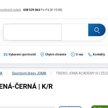
osobních údajů
608 529 064
Výměna, vrácení a reklamace zboží
Katalogy
Potisk
Vybavení sportovišť
Chytré chrániče
O nás
Kontakty
MA
Sportovní dresy JOMA
TRIČKO JOMA ACADEMY IV | ZELE
ENÁ-ČERNÁ | K/R