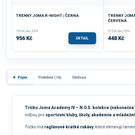
TRENKY JOMA R-NIGHT | ČERNÁ
TRENKY JOMA 
ČERVENÁ
790 Kč bez DPH
370 Kč bez DPH
956 Kč
448 Kč
DETAIL
Popis
Podobné (16)
Diskuze
Tričko Joma Academy IV – N.O.S. kolekce (nekonečná 
volbou pro
sportovní kluby, školy, akademie a mládežn
Tričko má
raglánové krátké rukávy
, které eliminují rame