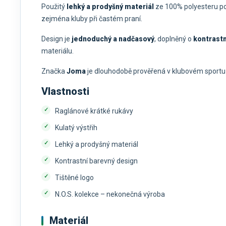
Použitý
lehký a prodyšný materiál
ze 100% polyesteru po
zejména kluby při častém praní.
Design je
jednoduchý a nadčasový
, doplněný o
kontrastn
materiálu.
Značka
Joma
je dlouhodobě prověřená v klubovém sportu a
Vlastnosti
Raglánové krátké rukávy
Kulatý výstřih
Lehký a prodyšný materiál
Kontrastní barevný design
Tištěné logo
N.O.S. kolekce – nekonečná výroba
Materiál