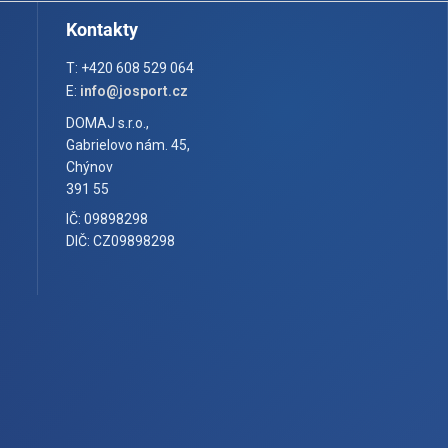
Kontakty
T: +420 608 529 064
E:
info@josport.cz
DOMAJ s.r.o.,
Gabrielovo nám. 45,
Chýnov
391 55
IČ: 09898298
DIČ: CZ09898298