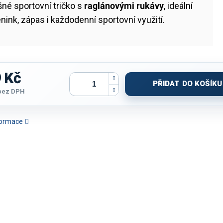
né sportovní tričko s
raglánovými rukávy
, ideální
énink, zápas i každodenní sportovní využití.
 Kč
PŘIDAT DO KOŠÍKU
bez DPH
nformace
ČKO JOMA TIGER VIII |
TRIČKO JOMA TIGER VI |
TRIČKO JOMA TOLETUM V |
CYKLIST
ANŽOVÁ-ČERNÁ | K/R
ČERVENÁ-ČERNÁ | K/R
ČERNÁ| K/R
DÁMSKÝ J
BÍL