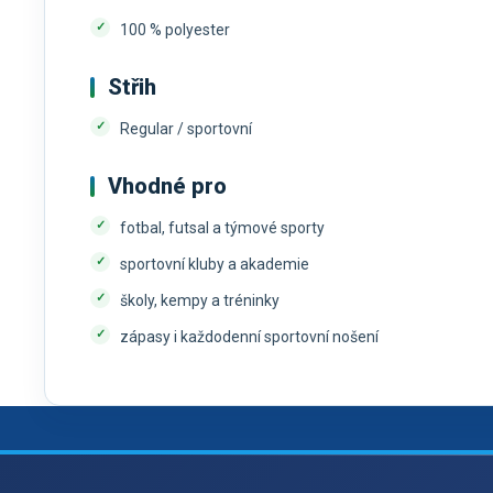
100 % polyester
Střih
Regular / sportovní
Vhodné pro
fotbal, futsal a týmové sporty
sportovní kluby a akademie
školy, kempy a tréninky
zápasy i každodenní sportovní nošení
Z