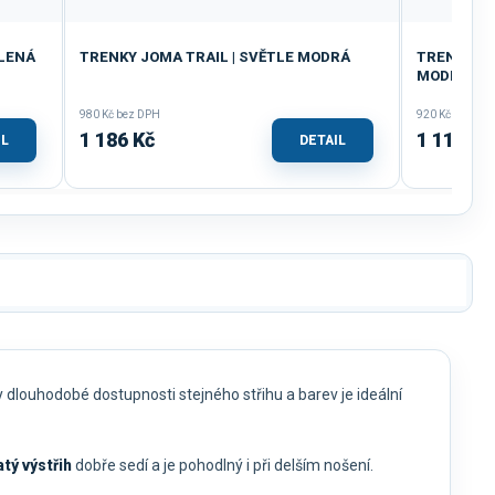
ELENÁ
TRENKY JOMA TRAIL | SVĚTLE MODRÁ
TRENKY DÁ
MODRÁ-O
980 Kč bez DPH
920 Kč bez DP
1 186 Kč
1 113 Kč
IL
DETAIL
y dlouhodobé dostupnosti stejného střihu a barev je ideální
atý výstřih
dobře sedí a je pohodlný i při delším nošení.