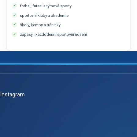
fotbal, futsal a týmové sporty
sportovní kluby a akademie
školy, kempy a tréninky
zápasy i každodenní sportovní nošení
Z
á
p
Instagram
a
t
í