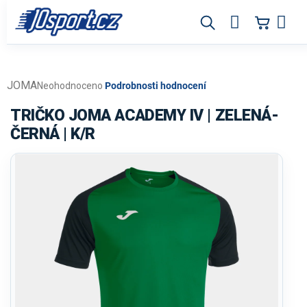
Přejít
na
obsah
JOMA
Průměrné
Neohodnoceno
Podrobnosti hodnocení
hodnocení
produktu
TRIČKO JOMA ACADEMY IV | ZELENÁ-
je
ČERNÁ | K/R
0,0
z
5
hvězdiček.