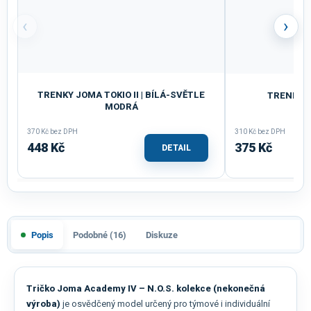
‹
›
TRENKY JOMA TOKIO II | BÍLÁ-SVĚTLE
TRENKY J
MODRÁ
370 Kč bez DPH
310 Kč bez DPH
448 Kč
375 Kč
DETAIL
Popis
Podobné (16)
Diskuze
Tričko Joma Academy IV – N.O.S. kolekce (nekonečná
výroba)
je osvědčený model určený pro týmové i individuální