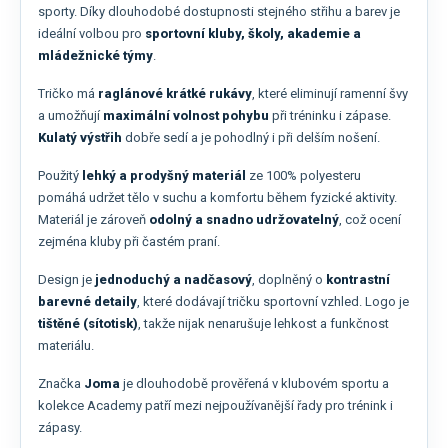
sporty. Díky dlouhodobé dostupnosti stejného střihu a barev je
ideální volbou pro
sportovní kluby, školy, akademie a
mládežnické týmy
.
Tričko má
raglánové krátké rukávy
, které eliminují ramenní švy
a umožňují
maximální volnost pohybu
při tréninku i zápase.
Kulatý výstřih
dobře sedí a je pohodlný i při delším nošení.
Použitý
lehký a prodyšný materiál
ze 100% polyesteru
pomáhá udržet tělo v suchu a komfortu během fyzické aktivity.
Materiál je zároveň
odolný a snadno udržovatelný
, což ocení
zejména kluby při častém praní.
Design je
jednoduchý a nadčasový
, doplněný o
kontrastní
barevné detaily
, které dodávají tričku sportovní vzhled. Logo je
tištěné (sítotisk)
, takže nijak nenarušuje lehkost a funkčnost
materiálu.
Značka
Joma
je dlouhodobě prověřená v klubovém sportu a
kolekce Academy patří mezi nejpoužívanější řady pro trénink i
zápasy.