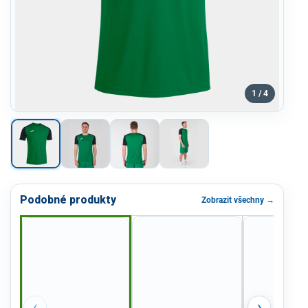
1 / 4
Podobné produkty
Zobrazit všechny →
‹
›