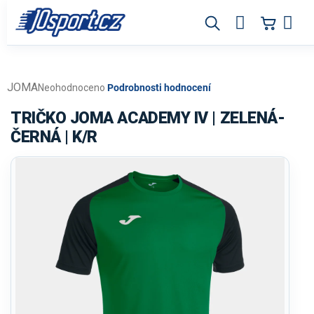
Přejít
na
obsah
JOMA
Průměrné
Neohodnoceno
Podrobnosti hodnocení
hodnocení
produktu
TRIČKO JOMA ACADEMY IV | ZELENÁ-
je
ČERNÁ | K/R
0,0
z
5
hvězdiček.