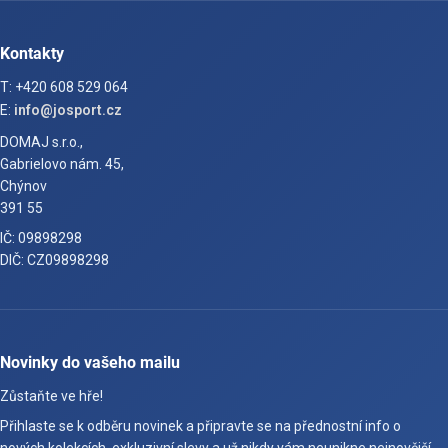
Kontakty
T: +420 608 529 064
E:
info@josport.cz
DOMAJ s.r.o.,
Gabrielovo nám. 45,
Chýnov
391 55
IČ: 09898298
DIČ: CZ09898298
Novinky do vašeho mailu
Zůstaňte ve hře!
Přihlaste se k odběru novinek a připravte se na přednostní info o
nových kolekcích, exkluzivní slevy a už nikdy vám neunikne nejnovější