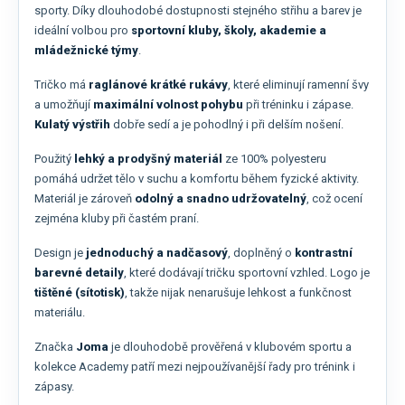
sporty. Díky dlouhodobé dostupnosti stejného střihu a barev je
ideální volbou pro
sportovní kluby, školy, akademie a
mládežnické týmy
.
Tričko má
raglánové krátké rukávy
, které eliminují ramenní švy
a umožňují
maximální volnost pohybu
při tréninku i zápase.
Kulatý výstřih
dobře sedí a je pohodlný i při delším nošení.
Použitý
lehký a prodyšný materiál
ze 100% polyesteru
pomáhá udržet tělo v suchu a komfortu během fyzické aktivity.
Materiál je zároveň
odolný a snadno udržovatelný
, což ocení
zejména kluby při častém praní.
Design je
jednoduchý a nadčasový
, doplněný o
kontrastní
barevné detaily
, které dodávají tričku sportovní vzhled. Logo je
tištěné (sítotisk)
, takže nijak nenarušuje lehkost a funkčnost
materiálu.
Značka
Joma
je dlouhodobě prověřená v klubovém sportu a
kolekce Academy patří mezi nejpoužívanější řady pro trénink i
zápasy.