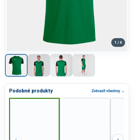
1 / 4
Podobné produkty
Zobrazit všechny →
‹
›