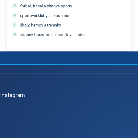
fotbal, futsal a týmové sporty
sportovní kluby a akademie
školy, kempy a tréninky
zápasy i každodenní sportovní nošení
Z
á
p
Instagram
a
t
í