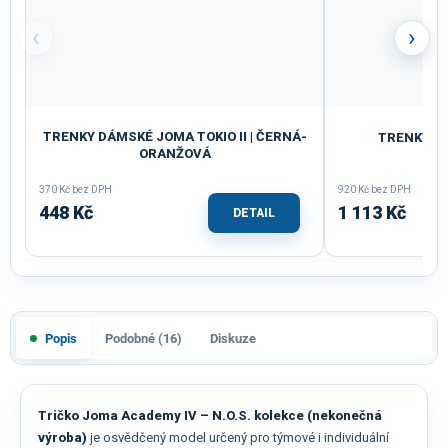
‹
›
TRENKY DÁMSKÉ JOMA TOKIO II | ČERNÁ-
TRENKY JO
ORANŽOVÁ
370 Kč bez DPH
920 Kč bez DPH
448 Kč
1 113 Kč
DETAIL
Popis
Podobné (16)
Diskuze
Tričko Joma Academy IV – N.O.S. kolekce (nekonečná
výroba)
je osvědčený model určený pro týmové i individuální