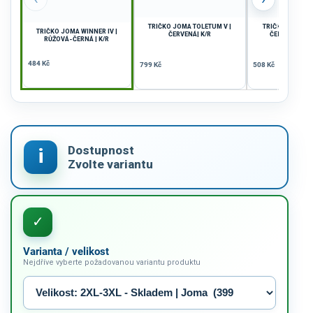
TRIČKO JOMA TOLETUM V |
TRIČKO JOMA WI
TRIČKO JOMA WINNER IV |
ČERVENÁ| K/R
ČERVENÁ-ŽLUT
RŮŽOVÁ-ČERNÁ | K/R
484 Kč
799 Kč
508 Kč
Varianta / velikost
Nejdříve vyberte požadovanou variantu produktu