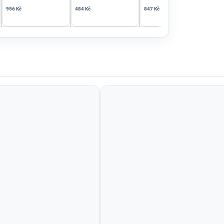
956 Kč
484 Kč
847 Kč
581 