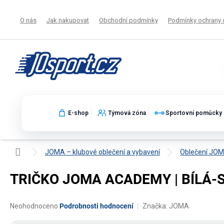
Přejít
na
O nás
Jak nakupovat
Obchodní podmínky
Podmínky ochrany 
obsah
E-shop
Týmová zóna
Sportovní pomůcky
Domů
JOMA – klubové oblečení a vybavení
Oblečení JO
TRIČKO JOMA ACADEMY | BÍLÁ-S
Průměrné
Neohodnoceno
Podrobnosti hodnocení
Značka:
JOMA
hodnocení