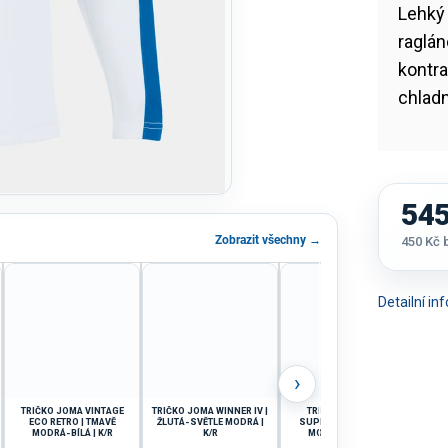
Lehk
raglán
kontra
chladn
545
Zobrazit všechny →
450 Kč
Měrná
cena:
Detailní i
›
TRIČKO JOMA VINTAGE
TRIČKO JOMA WINNER IV |
TRIČKO JOMA ECO
ECO RETRO | TMAVĚ
ŽLUTÁ-SVĚTLE MODRÁ |
SUPERNOVA | SVĚTLE
CH
MODRÁ-BÍLÁ | K/R
K/R
MODRÁ-BÍLÁ | K/R