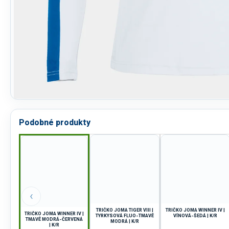
Podobné produkty
‹
TRIČKO JOMA TIGER VIII |
TRIČKO JOMA WINNER IV |
TRIČKO JOMA WINNER IV |
TYRKYSOVÁ FLUO-TMAVĚ
VÍNOVÁ-ŠEDÁ | K/R
TMAVĚ MODRÁ-ČERVENÁ
MODRÁ | K/R
| K/R