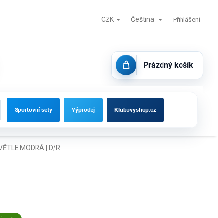
CZK
Čeština
Fotbalové branky, střídačky a vybavení hřišť
Kontakty
Přihlášení
Prázdný košík
NÁKUPNÍ
KOŠÍK
Sportovní sety
Výprodej
Klubovyshop.cz
VĚTLE MODRÁ | D/R