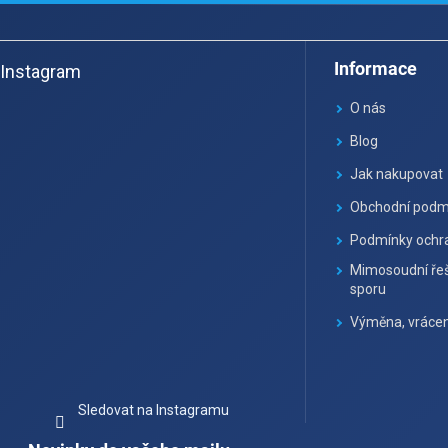
Z
á
Informace
Instagram
p
a
O nás
t
Blog
í
Jak nakupovat
Obchodní podm
Podmínky ochra
Mimosoudní řeš
sporu
Výměna, vrácen
Sledovat na Instagramu