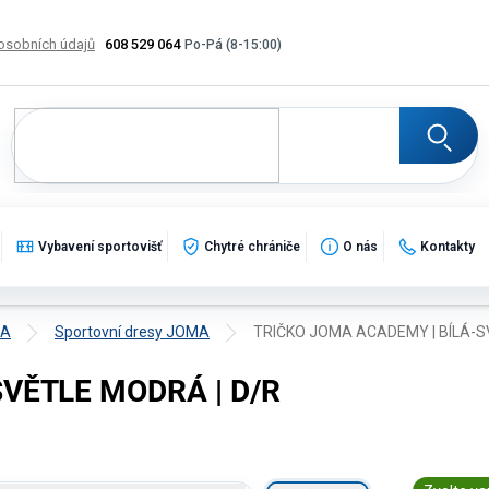
osobních údajů
608 529 064
Výměna, vrácení a reklamace zboží
Katalogy
Potisk
Vybavení sportovišť
Chytré chrániče
O nás
Kontakty
MA
Sportovní dresy JOMA
TRIČKO JOMA ACADEMY | BÍLÁ-S
VĚTLE MODRÁ | D/R