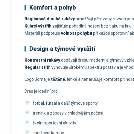
Komfort a pohyb
Raglánové dlouhé rukávy
umožňují přirozený rozsah poh
Kulatý výstřih
zajišťuje pohodlné nošení bez tlaku na krk.
Materiál podporuje
volnost pohybu
při každé sportovní akt
Design a týmové využití
Kontrastní rukávy
dodávají dresu moderní a týmový vzhled
Regular střih
vyhovuje širokému spektru postav a je vho
Logo Joma je
tištěné
, lehké a nenarušuje komfort při noše
Dres je ideální pro:
fotbal, futsal a další týmové sporty
trénink a zápasy v chladnějším počasí
školní sportovní aktivity
sportovní kempy