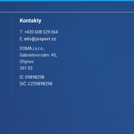
Kontakty
T: +420 608 529 064
E:
info@josport.cz
DOMAJ s.r.o.,
Gabrielovo nám. 45,
Chýnov
391 55
IČ: 09898298
DIČ: CZ09898298