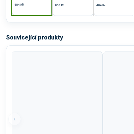
484 Kč
859 Kč
484 Kč
Související produkty
‹