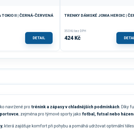
TOKIO II | ČERNÁ-ČERVENÁ
TRENKY DÁMSKÉ JOMA HEROIC | Č
350 Kč bez DPH
424 Kč
DETAIL
DETA
riko navržené pro
trénink a zápasy v chladnějších podmínkách
. Díky 
 sportovce
, zejména pro týmové sporty jako
fotbal, futsal nebo házen
ny
, která zajišťuje komfort při pohybu a pomáhá udržovat optimální tělesno