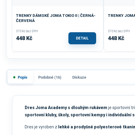
TRENKY DÁMSKÉ JOMA TOKIO II | ČERNÁ-
TRENKY JOMA 
ČERVENÁ
370 Kč bez DPH
370 Kč bez DPH
448 Kč
448 Kč
DETAIL
Popis
Podobné (16)
Diskuze
Dres Joma Academy s dlouhým rukávem
je sportovní t
sportovní kluby, školy, sportovní kempy i individuální
Dres je vyroben z
lehké a prodyšné polyesterové tkani