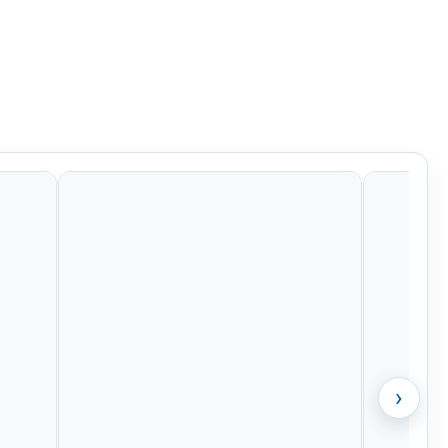
Kč
859 Kč
847 Kč
956 Kč
›