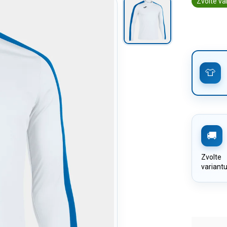
Zvolte va
Zvolte
variant