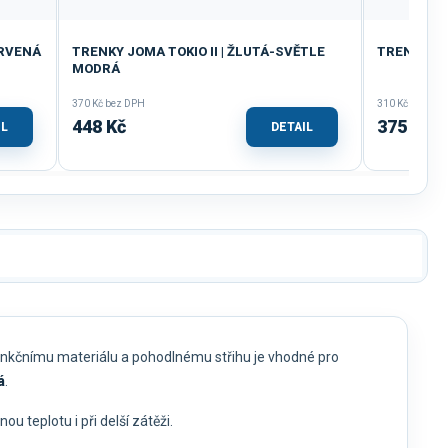
ERVENÁ
TRENKY JOMA TOKIO II | ŽLUTÁ-SVĚTLE
TRENKY JO
MODRÁ
370 Kč bez DPH
310 Kč bez DP
448 Kč
375 Kč
IL
DETAIL
funkčnímu materiálu a pohodlnému střihu je vhodné pro
á
.
u teplotu i při delší zátěži.