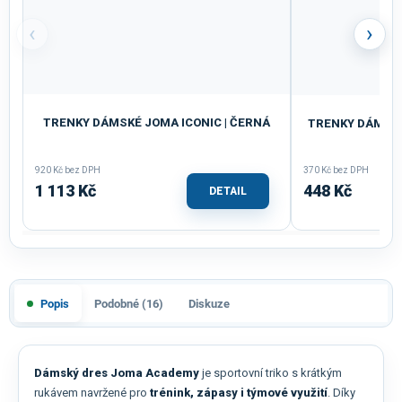
‹
›
TRENKY DÁMSKÉ JOMA ICONIC | ČERNÁ
TRENKY DÁMSKÉ 
MO
920 Kč bez DPH
370 Kč bez DPH
1 113 Kč
448 Kč
DETAIL
Popis
Podobné (16)
Diskuze
Dámský dres Joma Academy
je sportovní triko s krátkým
rukávem navržené pro
trénink, zápasy i týmové využití
. Díky