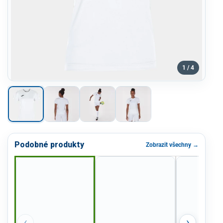
1 / 4
Podobné produkty
Zobrazit všechny →
‹
›