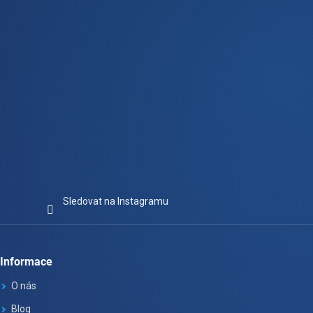
í
Sledovat na Instagramu
Informace
O nás
Blog