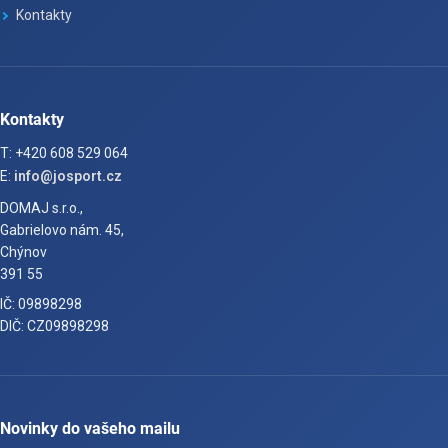
Kontakty
Kontakty
T: +420 608 529 064
E:
info@josport.cz
DOMAJ s.r.o.,
Gabrielovo nám. 45,
Chýnov
391 55
IČ: 09898298
DIČ: CZ09898298
Novinky do vašeho mailu