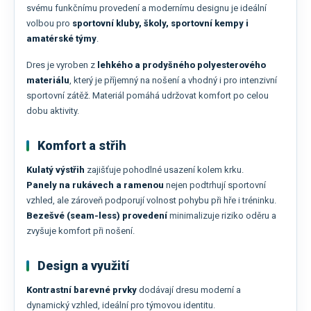
svému funkčnímu provedení a modernímu designu je ideální
volbou pro
sportovní kluby, školy, sportovní kempy i
amatérské týmy
.
Dres je vyroben z
lehkého a prodyšného polyesterového
materiálu
, který je příjemný na nošení a vhodný i pro intenzivní
sportovní zátěž. Materiál pomáhá udržovat komfort po celou
dobu aktivity.
Komfort a střih
Kulatý výstřih
zajišťuje pohodlné usazení kolem krku.
Panely na rukávech a ramenou
nejen podtrhují sportovní
vzhled, ale zároveň podporují volnost pohybu při hře i tréninku.
Bezešvé (seam-less) provedení
minimalizuje riziko oděru a
zvyšuje komfort při nošení.
Design a využití
Kontrastní barevné prvky
dodávají dresu moderní a
dynamický vzhled, ideální pro týmovou identitu.