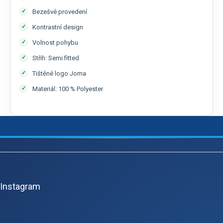
Bezešvé provedení
Kontrastní design
Volnost pohybu
Střih: Semi fitted
Tištěné logo Joma
Materiál: 100 % Polyester
Z
á
p
Instagram
a
t