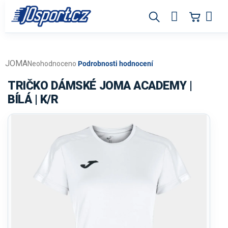
Přejít
na
obsah
JOMA
Průměrné
Neohodnoceno
Podrobnosti hodnocení
hodnocení
produktu
TRIČKO DÁMSKÉ JOMA ACADEMY |
je
BÍLÁ | K/R
0,0
z
5
hvězdiček.