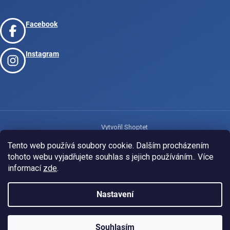
Facebook
Instagram
Vytvořil Shoptet
Tento web používá soubory cookie. Dalším procházením
tohoto webu vyjadřujete souhlas s jejich používáním.. Více
Copyright 2026
www.josport.cz
. Všechna práva vyhrazena.
informací
zde
.
Nastavení
Souhlasím
KLUBOVÁ NABÍDKA