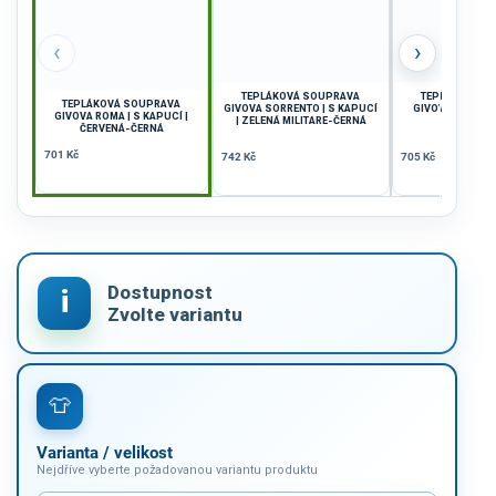
‹
›
TEPLÁKOVÁ SOUPRAVA
TEPLÁKOVÁ S
TEPLÁKOVÁ SOUPRAVA
GIVOVA SORRENTO | S KAPUCÍ
GIVOVA ROMA | 
GIVOVA ROMA | S KAPUCÍ |
| ZELENÁ MILITARE-ČERNÁ
ČERNÁ-B
ČERVENÁ-ČERNÁ
701 Kč
742 Kč
705 Kč
Varianta / velikost
Nejdříve vyberte požadovanou variantu produktu