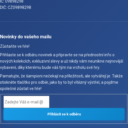
IČ: 09898298
DIČ: CZ09898298
Novinky do vašeho mailu
Zůstaňte ve hře!
Přihlaste se k odběru novinek a připravte se na přednostní info o
nových kolekcích, exkluzivní slevy a už nikdy vám neunikne nejnovější
vybavení, díky kterému bude váš tým na vrcholu své hry.
Pamatujte, že šampioni nečekají na příležitosti, ale vytvářejí je. Takže
stiskněte tlačítko pro odběr, jako by to byl vítězný výstřel, a pojďme
společně zůstat ve hře!