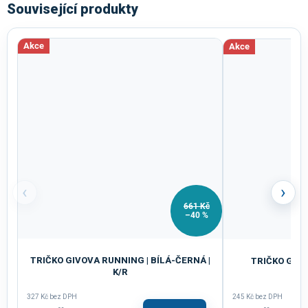
Související produkty
Akce
Akce
‹
›
661 Kč
–40 %
TRIČKO GIVOVA RUNNING | BÍLÁ-ČERNÁ |
TRIČKO GIVO
K/R
327 Kč bez DPH
245 Kč bez DPH