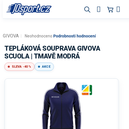
Přejít
na
obsah
GIVOVA
Průměrné
Neohodnoceno
Podrobnosti hodnocení
hodnocení
produktu
TEPLÁKOVÁ SOUPRAVA GIVOVA
je
SCUOLA | TMAVĚ MODRÁ
0,0
z
SLEVA -40 %
AKCE
5
hvězdiček.