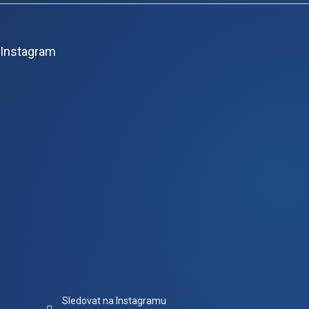
Z
á
p
Instagram
a
t
í
Sledovat na Instagramu