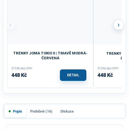
‹
›
TRENKY JOMA TOKIO II | TMAVĚ MODRÁ-
TRENKY DÁM
ČERVENÁ
ČER
370 Kč bez DPH
370 Kč bez DPH
448 Kč
448 Kč
DETAIL
Popis
Podobné (16)
Diskuze