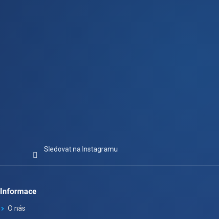
í
Sledovat na Instagramu
Informace
O nás