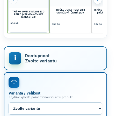
TRIČKO JOMA TIGER VIII |
TRIČKO JOMA EC
TRIČKO JOMA VINTAGE ECO
ORANŽOVÁ-ČERNÁ | K/R
| BÍLÁ-TMAVĚ M
RETRO | ČERVENÁ-TMAVĚ
MODRÁ | K/R
956 Kč
859 Kč
847 Kč
Varianta / velikost
Nejdříve vyberte požadovanou variantu produktu