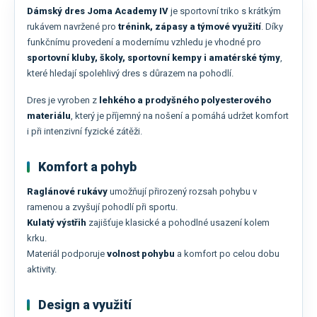
Dámský dres Joma Academy IV
je sportovní triko s krátkým
rukávem navržené pro
trénink, zápasy a týmové využití
. Díky
funkčnímu provedení a modernímu vzhledu je vhodné pro
sportovní kluby, školy, sportovní kempy i amatérské týmy
,
které hledají spolehlivý dres s důrazem na pohodlí.
Dres je vyroben z
lehkého a prodyšného polyesterového
materiálu
, který je příjemný na nošení a pomáhá udržet komfort
i při intenzivní fyzické zátěži.
Komfort a pohyb
Raglánové rukávy
umožňují přirozený rozsah pohybu v
ramenou a zvyšují pohodlí při sportu.
Kulatý výstřih
zajišťuje klasické a pohodlné usazení kolem
krku.
Materiál podporuje
volnost pohybu
a komfort po celou dobu
aktivity.
Design a využití