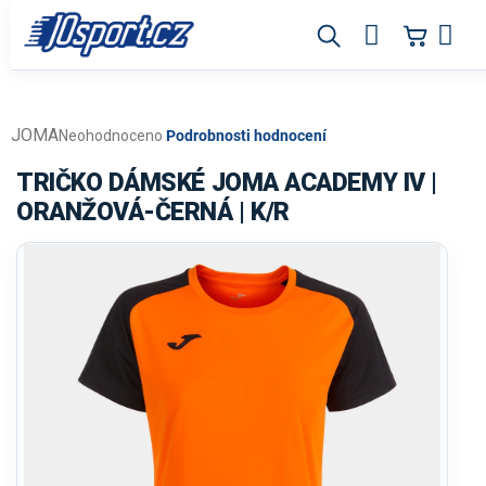
Přejít
na
obsah
JOMA
Průměrné
Neohodnoceno
Podrobnosti hodnocení
hodnocení
produktu
TRIČKO DÁMSKÉ JOMA ACADEMY IV |
je
ORANŽOVÁ-ČERNÁ | K/R
0,0
z
5
hvězdiček.