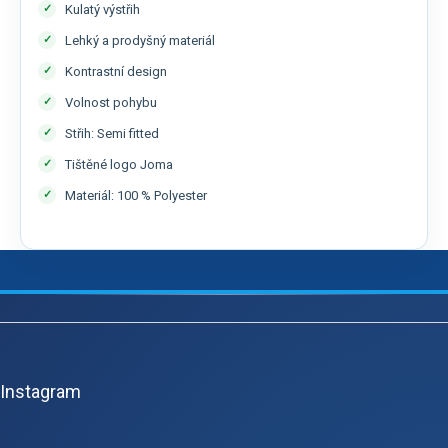
Kulatý výstřih
Lehký a prodyšný materiál
Kontrastní design
Volnost pohybu
Střih: Semi fitted
Tištěné logo Joma
Materiál: 100 % Polyester
Z
á
p
Instagram
a
t