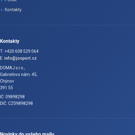
Kontakty
Kontakty
T: +420 608 529 064
E:
info@josport.cz
DOMAJ s.r.o.,
Gabrielovo nám. 45,
Chýnov
391 55
IČ: 09898298
DIČ: CZ09898298
Novinky do vašeho mailu