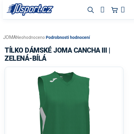
Přejít
na
obsah
JOMA
Průměrné
Neohodnoceno
Podrobnosti hodnocení
hodnocení
produktu
TÍLKO DÁMSKÉ JOMA CANCHA III |
je
ZELENÁ-BÍLÁ
0,0
z
5
hvězdiček.