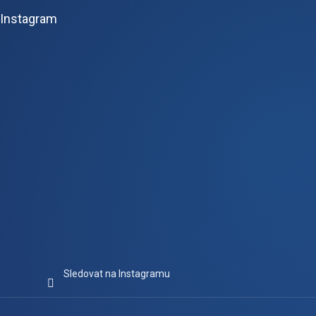
p
Instagram
a
t
í
Sledovat na Instagramu