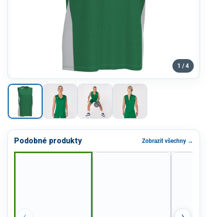
1 / 4
Podobné produkty
Zobrazit všechny →
‹
›