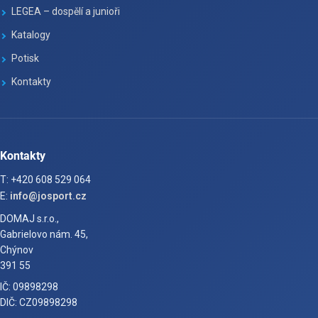
LEGEA – dospělí a junioři
Katalogy
Potisk
Kontakty
Kontakty
T: +420 608 529 064
E:
info@josport.cz
DOMAJ s.r.o.,
Gabrielovo nám. 45,
Chýnov
391 55
IČ: 09898298
DIČ: CZ09898298