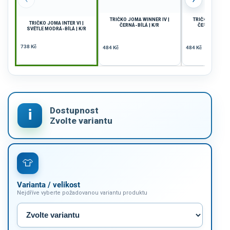
TRIČKO JOMA WINNER IV |
TRIČKO JOMA WI
TRIČKO JOMA INTER VI |
ČERNÁ-BÍLÁ | K/R
ČERVENÁ-ČERN
SVĚTLE MODRÁ-BÍLÁ | K/R
738 Kč
484 Kč
484 Kč
Varianta / velikost
Nejdříve vyberte požadovanou variantu produktu