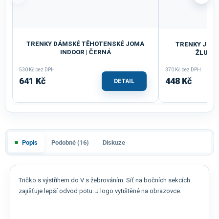
TRENKY DÁMSKÉ TĚHOTENSKÉ JOMA
TRENKY JOMA 
INDOOR | ČERNÁ
ŽLUTÁ
530 Kč bez DPH
370 Kč bez DPH
641 Kč
448 Kč
DETAIL
Popis
Podobné (16)
Diskuze
Tričko s výstřihem do V s žebrováním. Síť na bočních sekcích
zajišťuje lepší odvod potu. J logo vytištěné na obrazovce.