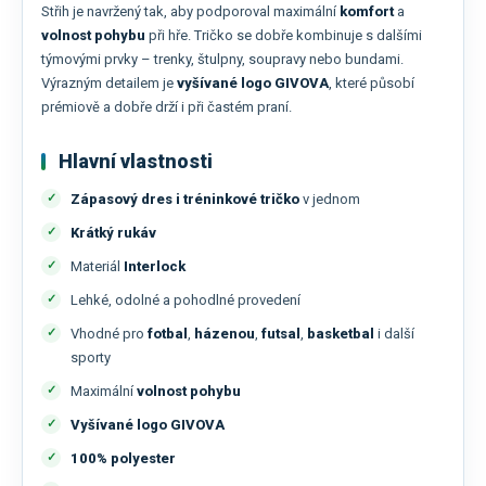
Střih je navržený tak, aby podporoval maximální
komfort
a
volnost pohybu
při hře. Tričko se dobře kombinuje s dalšími
týmovými prvky – trenky, štulpny, soupravy nebo bundami.
Výrazným detailem je
vyšívané logo GIVOVA
, které působí
prémiově a dobře drží i při častém praní.
Hlavní vlastnosti
Zápasový dres i tréninkové tričko
v jednom
Krátký rukáv
Materiál
Interlock
Lehké, odolné a pohodlné provedení
Vhodné pro
fotbal
,
házenou
,
futsal
,
basketbal
i další
sporty
Maximální
volnost pohybu
Vyšívané logo GIVOVA
100% polyester