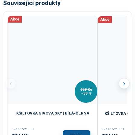
Související produkty
Akce
Akce
‹
›
659 Kč
–39 %
KŠILTOVKA GIVOVA SKY | BÍLÁ-ČERNÁ
KŠILTOVKA GIV
327 Kč bez DPH
327 Kč bez DPH