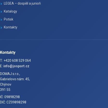
LEGEA – dospělí a junioři
Katalogy
Potisk
Kontakty
Kontakty
T: +420 608 529 064
E:
info@josport.cz
DOMAJ s.r.o.,
Gabrielovo nám. 45,
Chýnov
391 55
IČ: 09898298
DIČ: CZ09898298