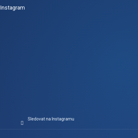
p
Instagram
a
t
í
Sledovat na Instagramu