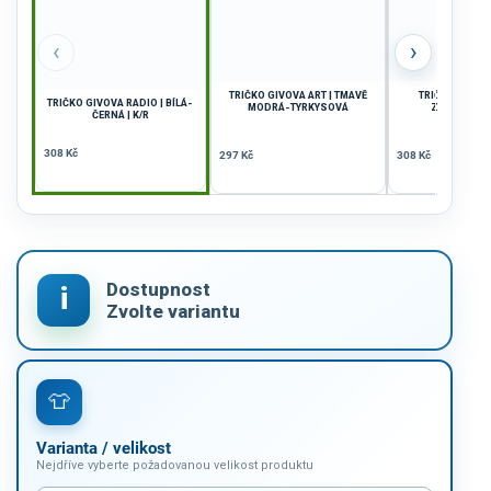
‹
›
TRIČKO GIVOVA ART | TMAVĚ
TRIČKO GIVOVA
TRIČKO GIVOVA RADIO | BÍLÁ-
MODRÁ-TYRKYSOVÁ
ZELENÁ-BÍLÁ
ČERNÁ | K/R
308 Kč
297 Kč
308 Kč
Varianta / velikost
Nejdříve vyberte požadovanou velikost produktu