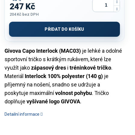
247 Kč
204 Kč
bez DPH
Měrná
cena:
PŘIDAT DO KOŠÍKU
Givova Capo Interlock (MAC03)
je lehké a odolné
sportovní tričko s krátkým rukávem, které lze
využít jako
zápasový dres
i
tréninkové tričko
.
Materiál
Interlock 100% polyester (140 g)
je
příjemný na nošení, snadno se udržuje a
poskytuje maximální
volnost pohybu
. Tričko
doplňuje
vyšívané logo GIVOVA
.
Detailní informace