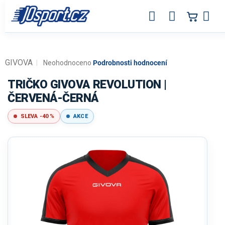
Přejít
na
obsah
GIVOVA
Průměrné
Neohodnoceno
Podrobnosti hodnocení
hodnocení
produktu
TRIČKO GIVOVA REVOLUTION |
je
ČERVENÁ-ČERNÁ
0,0
z
SLEVA -40 %
AKCE
5
hvězdiček.