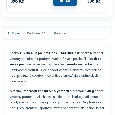
396 Kč
396 Kč
DETAIL
Popis
Podobné (16)
Diskuze
Tričko
GIVOVA Capo Interlock – MAC03
je univerzální model
vhodný pro široké sportovní využití. Skvěle poslouží jako
dres
na zápas
, stejně tak jako spolehlivé
tréninkové tričko
pro
každodenní použití. Díky jednoduchému a čistému designu se
hodí pro různé sportovní kolektivy a umožňuje snadné sladění
celé výbavy.
Materiál
Interlock
ze
100% polyesteru
s gramáží
140 g
nabízí
výborný poměr mezi lehkostí a odolností. Tričko je příjemně
prodyšné, rychle schne a při pohybu neomezuje. Díky tomu se
hodí i pro intenzivní sportovní zátěž během tréninku nebo utkání.