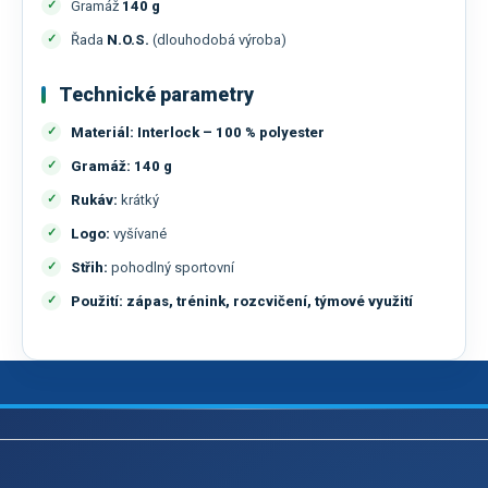
Gramáž
140 g
Řada
N.O.S.
(dlouhodobá výroba)
Technické parametry
Materiál:
Interlock – 100 % polyester
Gramáž:
140 g
Rukáv:
krátký
Logo:
vyšívané
Střih:
pohodlný sportovní
Použití:
zápas, trénink, rozcvičení, týmové využití
Z
á