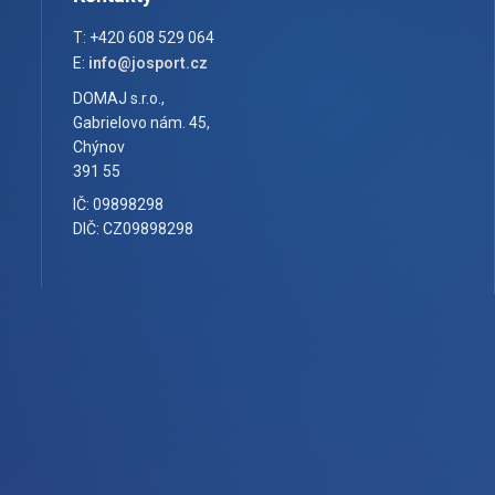
T: +420 608 529 064
E:
info@josport.cz
DOMAJ s.r.o.,
Gabrielovo nám. 45,
Chýnov
391 55
IČ: 09898298
DIČ: CZ09898298