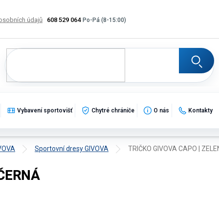
osobních údajů
608 529 064
Výměna, vrácení a reklamace zboží
Katalogy
Potisk
Vybavení sportovišť
Chytré chrániče
O nás
Kontakty
IVOVA
Sportovní dresy GIVOVA
TRIČKO GIVOVA CAPO | ZEL
-ČERNÁ