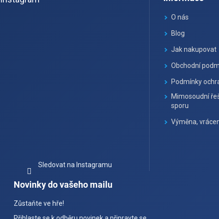
p
a
O nás
t
Blog
í
Jak nakupovat
Obchodní podm
Podmínky ochra
Mimosoudní řeš
sporu
Výměna, vrácen
Sledovat na Instagramu
Novinky do vašeho mailu
Zůstaňte ve hře!
Přihlaste se k odběru novinek a připravte se