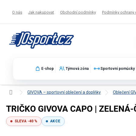
Přejít
na
O nás
Jak nakupovat
Obchodní podmínky
Podmínky ochrany 
obsah
E-shop
Týmová zóna
Sportovní pomůcky
Domů
GIVOVA – sportovní oblečení a doplňky
Oblečení G
TRIČKO GIVOVA CAPO | ZELENÁ
SLEVA -40 %
AKCE