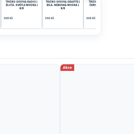
TRIČKO GIVOVA RADIO |
TRIČKO GIVOVA GRAFITE |
TRIČKO GIVOVA PIXEL |
TRI
ŽLUTÁ-SVĚTLE MODRÁ |
BÍLÁ-NEBESKÁ MODRÁ |
ČERNÁ-ČERVENÁ | K/R
SVĚ
K/R
K/R
308 Kč
346 Kč
308 Kč
346 
Akce