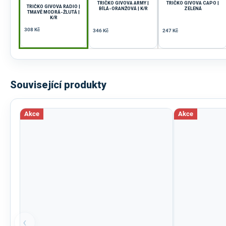
TRIČKO GIVOVA ARMY |
TRIČKO GIVOVA CAPO |
TRIČKO GIVOVA RADIO |
BÍLÁ-ORANŽOVÁ | K/R
ZELENÁ
TMAVĚ MODRÁ-ŽLUTÁ |
K/R
308 Kč
346 Kč
247 Kč
Související produkty
Akce
Akce
‹