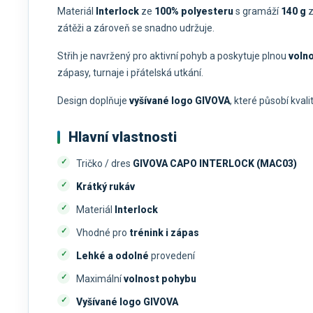
Materiál
Interlock
ze
100% polyesteru
s gramáží
140 g
z
zátěži a zároveň se snadno udržuje.
Střih je navržený pro aktivní pohyb a poskytuje plnou
voln
zápasy, turnaje i přátelská utkání.
Design doplňuje
vyšívané logo GIVOVA
, které působí kvali
Hlavní vlastnosti
Tričko / dres
GIVOVA CAPO INTERLOCK (MAC03)
Krátký rukáv
Materiál
Interlock
Vhodné pro
trénink i zápas
Lehké a odolné
provedení
Maximální
volnost pohybu
Vyšívané logo GIVOVA