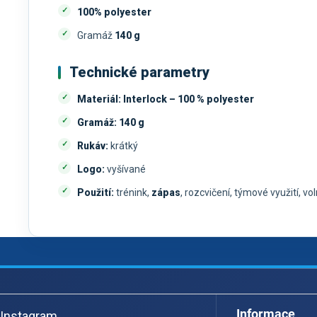
100% polyester
Gramáž
140 g
Technické parametry
Materiál:
Interlock – 100 % polyester
Gramáž:
140 g
Rukáv:
krátký
Logo:
vyšívané
Použití:
trénink,
zápas
, rozcvičení, týmové využití, vo
Z
á
Informace
Instagram