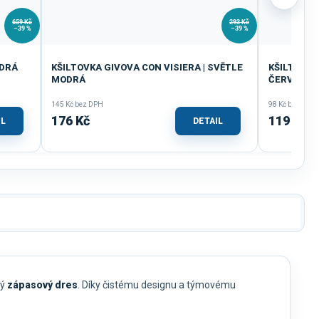
659 Kč
293 Kč
–39 %
–39 %
ODRÁ
KŠILTOVKA GIVOVA CON VISIERA | SVĚTLE
KŠILTOVKA
MODRÁ
ČERVENÁ
145 Kč bez DPH
98 Kč bez DPH
176 Kč
119 Kč
IL
DETAIL
vý
zápasový dres
. Díky čistému designu a týmovému