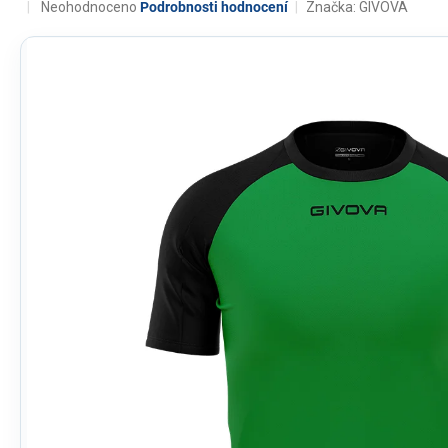
Průměrné
Neohodnoceno
Podrobnosti hodnocení
Značka:
GIVOVA
hodnocení
produktu
je
0,0
z
5
hvězdiček.