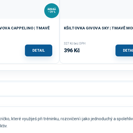
329 Kč
–39 %
IVOVA CAPPELINO | TMAVĚ
KŠILTOVKA GIVOVA SKY | TMAVĚ M
327 Kč bez DPH
396 Kč
DETAIL
DETA
tričko, které využiješ při tréninku, rozcvičení i jako jednoduchý a spolehli
ktiv.