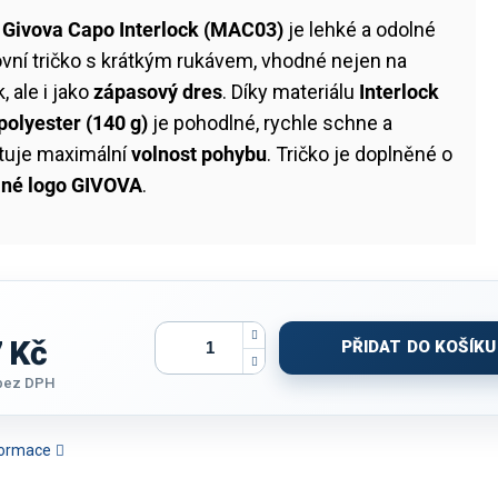
o
Givova Capo Interlock (MAC03)
je lehké a odolné
vní tričko s krátkým rukávem, vhodné nejen na
, ale i jako
zápasový dres
. Díky materiálu
Interlock
polyester (140 g)
je pohodlné, rychle schne a
tuje maximální
volnost pohybu
. Tričko je doplněné o
ané logo GIVOVA
.
 Kč
PŘIDAT DO KOŠÍKU
bez DPH
nformace