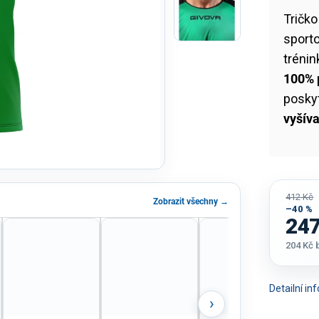
Tričk
sporto
trénink
100% 
posky
vyšív
412 Kč
Zobrazit všechny →
–40 %
247
204 Kč
Měrná
cena:
Detailní i
›