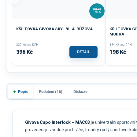
659 Kč
–39 %
KŠILTOVKA GIVOVA SKY | BÍLÁ-RŮŽOVÁ
KŠILTOVKA G
MODRÁ
327 Kč bez DPH
164 Kč bez DPH
396 Kč
198 Kč
DETAIL
Popis
Podobné (16)
Diskuze
Givova Capo Interlock – MAC03
je univerzální sportovní 
provedení je vhodné pro hráče, trenéry i celý sportovní kole