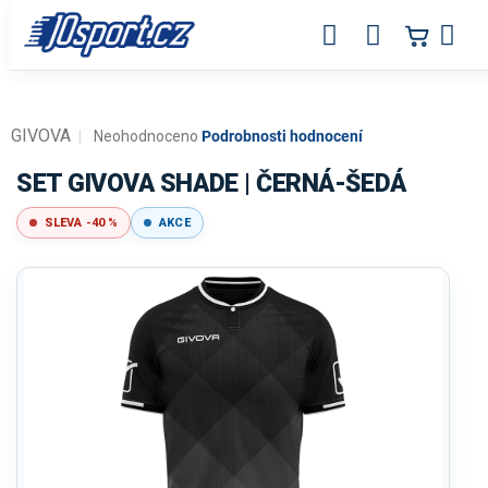
Přejít
na
obsah
GIVOVA
Průměrné
Neohodnoceno
Podrobnosti hodnocení
hodnocení
produktu
SET GIVOVA SHADE | ČERNÁ-ŠEDÁ
je
0,0
SLEVA -40 %
AKCE
z
5
hvězdiček.