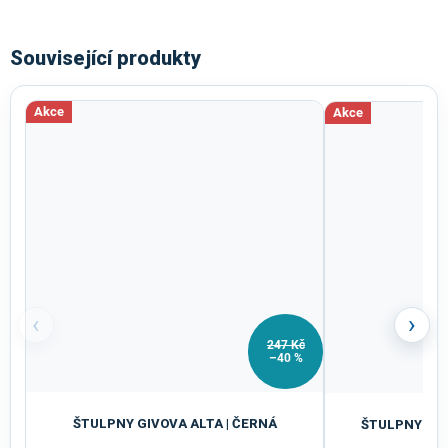
Související produkty
Akce
Akce
‹
›
247 Kč
–40 %
ŠTULPNY GIVOVA ALTA | ČERNÁ
ŠTULPNY GIV