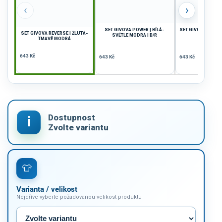
‹
›
SET GIVOVA POWER | BÍLÁ-
SET GIVOVA REVER
SET GIVOVA REVERSE | ŽLUTÁ-
SVĚTLE MODRÁ | B/R
BÍLÁ
TMAVĚ MODRÁ
643 Kč
643 Kč
643 Kč
Varianta / velikost
Nejdříve vyberte požadovanou velikost produktu