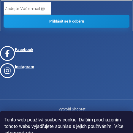
Facebook
Instagram
Vytvořil Shoptet
Tento web používá soubory cookie. Dalším procházením
tohoto webu vyjadřujete souhlas s jejich používáním.. Více
Copyright 2026
www.josport.cz
. Všechna práva vyhrazena.
informací
zde
.