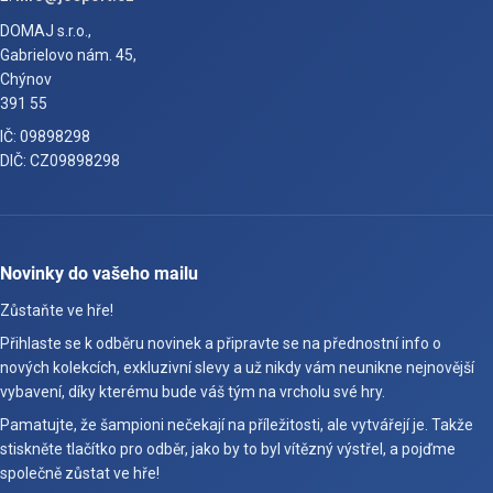
DOMAJ s.r.o.,
Gabrielovo nám. 45,
Chýnov
391 55
IČ: 09898298
DIČ: CZ09898298
Novinky do vašeho mailu
Zůstaňte ve hře!
Přihlaste se k odběru novinek a připravte se na přednostní info o
nových kolekcích, exkluzivní slevy a už nikdy vám neunikne nejnovější
vybavení, díky kterému bude váš tým na vrcholu své hry.
Pamatujte, že šampioni nečekají na příležitosti, ale vytvářejí je. Takže
stiskněte tlačítko pro odběr, jako by to byl vítězný výstřel, a pojďme
společně zůstat ve hře!