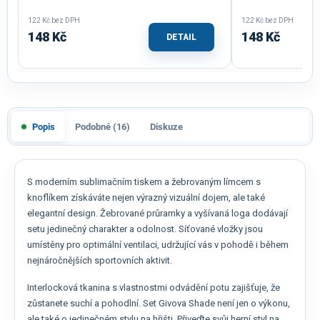
122 Kč bez DPH
122 Kč bez DPH
148 Kč
148 Kč
DETAIL
Popis
Podobné (16)
Diskuze
S moderním sublimačním tiskem a žebrovaným límcem s
knoflíkem získáváte nejen výrazný vizuální dojem, ale také
elegantní design. Žebrované průramky a vyšívaná loga dodávají
setu jedinečný charakter a odolnost. Síťované vložky jsou
umístěny pro optimální ventilaci, udržující vás v pohodě i během
nejnáročnějších sportovních aktivit.
Interlocková tkanina s vlastnostmi odvádění potu zajišťuje, že
zůstanete suchí a pohodlní. Set Givova Shade není jen o výkonu,
ale také o jedinečném stylu na hřišti. Přiveďte svůj herní styl na