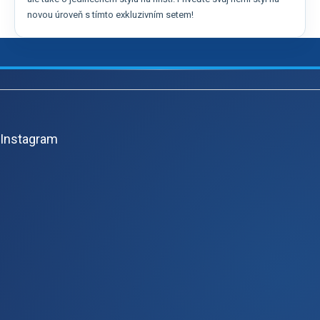
novou úroveň s tímto exkluzivním setem!
Z
á
p
Instagram
a
t
í