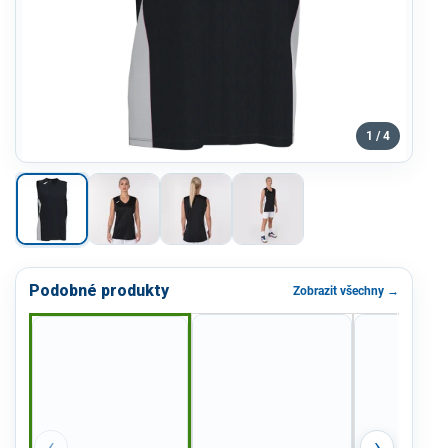
1 / 4
Podobné produkty
Zobrazit všechny →
‹
›