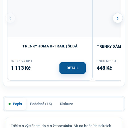
‹
›
TRENKY JOMA R-TRAIL | ŠEDÁ
TRENKY DÁMSKÉ 
920 Kč bez DPH
370 Kč bez DPH
1 113 Kč
448 Kč
DETAIL
Popis
Podobné (16)
Diskuze
Tričko s výstřihem do V s žebrováním. Síť na bočních sekcích