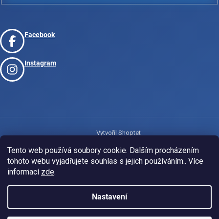
Facebook
Instagram
Vytvořil Shoptet
Tento web používá soubory cookie. Dalším procházením
tohoto webu vyjadřujete souhlas s jejich používáním.. Více
Copyright 2026
www.josport.cz
. Všechna práva vyhrazena.
informací
zde
.
Nastavení