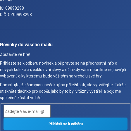
IČ: 09898298
DIČ: CZ09898298
Novinky do vašeho mailu
Zůstaňte ve hře!
Přihlaste se k odběru novinek a připravte se na přednostní info o
nových kolekcích, exkluzivní slevy a už nikdy vám neunikne nejnovější
vybavení, díky kterému bude váš tým na vrcholu své hry.
Pamatujte, že šampioni nečekají na příležitosti, ale vytvářejí je. Takže
stiskněte tlačítko pro odběr, jako by to byl vítězný výstřel, a pojďme
společně zůstat ve hře!