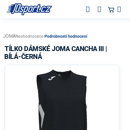
Přejít
na
obsah
JOMA
Průměrné
Neohodnoceno
Podrobnosti hodnocení
hodnocení
produktu
TÍLKO DÁMSKÉ JOMA CANCHA III |
je
BÍLÁ-ČERNÁ
0,0
z
5
hvězdiček.