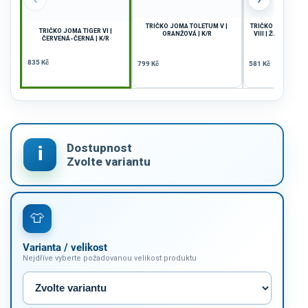
TRIČKO JOMA TOLETUM V |
TRIČKO JOMA CH
TRIČKO JOMA TIGER VI |
ORANŽOVÁ | K/R
VIII | ŽLUTÁ-SVĚ
ČERVENÁ-ČERNÁ | K/R
K/R
835 Kč
799 Kč
581 Kč
Varianta / velikost
Nejdříve vyberte požadovanou velikost produktu