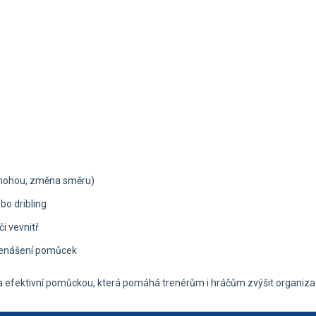
e nohou, změna směru)
bo dribling
i vevnitř
přenášení pomůcek
 efektivní pomůckou, která pomáhá trenérům i hráčům zvýšit organizaci