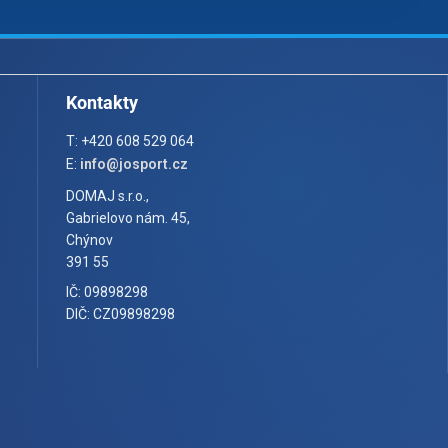
Kontakty
T: +420 608 529 064
E:
info@josport.cz
DOMAJ s.r.o.,
Gabrielovo nám. 45,
Chýnov
391 55
IČ: 09898298
DIČ: CZ09898298