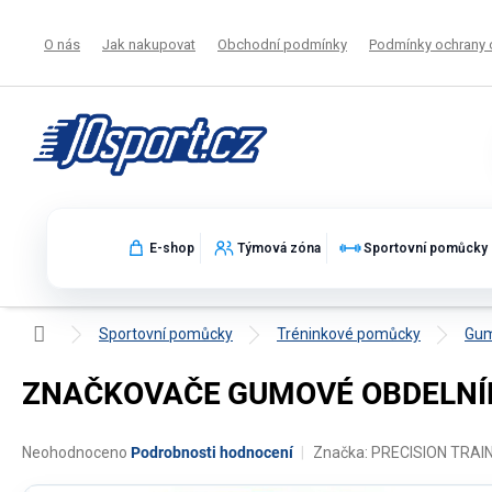
Přejít
na
O nás
Jak nakupovat
Obchodní podmínky
Podmínky ochrany 
obsah
E-shop
Týmová zóna
Sportovní pomůcky
Domů
Sportovní pomůcky
Tréninkové pomůcky
Gum
ZNAČKOVAČE GUMOVÉ OBDELNÍ
Průměrné
Neohodnoceno
Podrobnosti hodnocení
Značka:
PRECISION TRAI
hodnocení