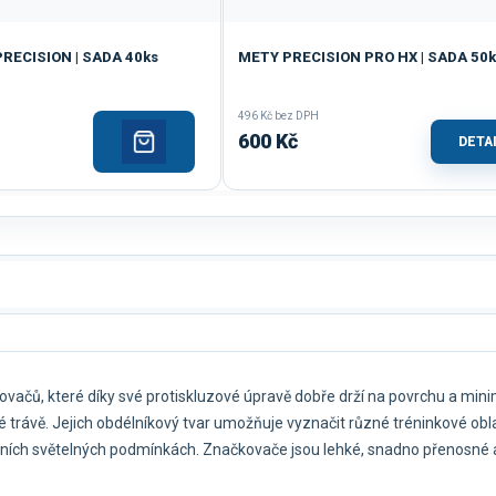
RECISION | SADA 40ks
METY PRECISION PRO HX | SADA 50k
496 Kč bez DPH
600 Kč
DETA
ačů, které díky své protiskluzové úpravě dobře drží na povrchu a minima
mělé trávě. Jejich obdélníkový tvar umožňuje vyznačit různé tréninkové ob
álních světelných podmínkách. Značkovače jsou lehké, snadno přenosné a 