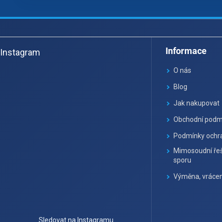
Z
á
Informace
Instagram
p
a
O nás
t
Blog
í
Jak nakupovat
Obchodní podm
Podmínky ochra
Mimosoudní řeš
sporu
Výměna, vrácen
Sledovat na Instagramu