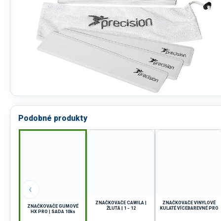
Podobné produkty
‹
ZNAČKOVAČE CAWILA |
ZNAČKOVAČE VINYLOVÉ
ZNAČKOVAČE GUMOVÉ
ŽLUTÁ | 1 - 12
KULATÉ VÍCEBAREVNÉ PRO
HX PRO | SADA 10ks