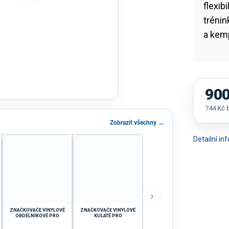
flexib
trénin
a kem
900
744 Kč
Měrná
Zobrazit všechny →
cena:
Detailní i
›
ZNAČKOVAČE VINYLOVÉ
ZNAČKOVAČE VINYLOVÉ
OBDELNÍKOVÉ PRO
KULATÉ PRO