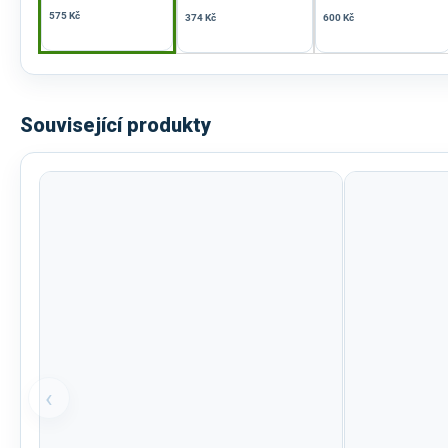
575 Kč
374 Kč
600 Kč
Související produkty
‹