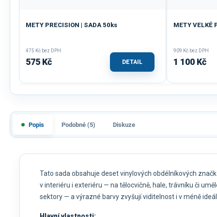
METY PRECISION | SADA 50ks
METY VELKÉ P
475 Kč bez DPH
909 Kč bez DPH
575 Kč
1 100 Kč
DETAIL
Popis
Podobné (5)
Diskuze
Tato sada obsahuje deset vinylových obdélníkových značkov
v interiéru i exteriéru — na tělocvičně, hale, trávníku či u
sektory — a výrazné barvy zvyšují viditelnost i v méně ide
Hlavní vlastnosti: