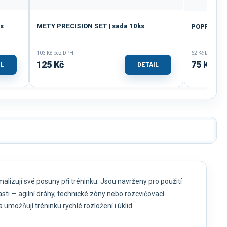
s
METY PRECISION SET | sada 10ks
POPRUH N
103 Kč bez DPH
62 Kč bez DPH
125 Kč
75 Kč
IL
DETAIL
lizují své posuny při tréninku. Jsou navrženy pro použití
lasti — agilní dráhy, technické zóny nebo rozcvičovací
umožňují tréninku rychlé rozložení i úklid.