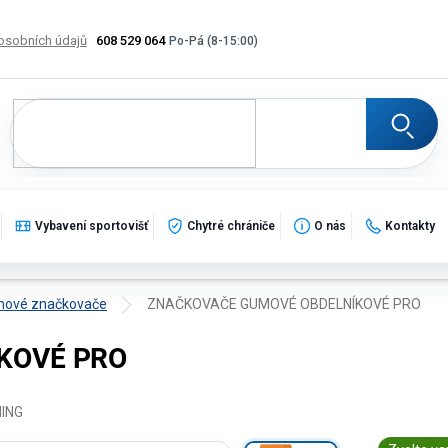
osobních údajů
608 529 064
Výměna, vrácení a reklamace zboží
Katalogy
Potisk
Vybavení sportovišť
Chytré chrániče
O nás
Kontakty
ové značkovače
ZNAČKOVAČE GUMOVÉ OBDELNÍKOVÉ PRO
KOVÉ PRO
NING