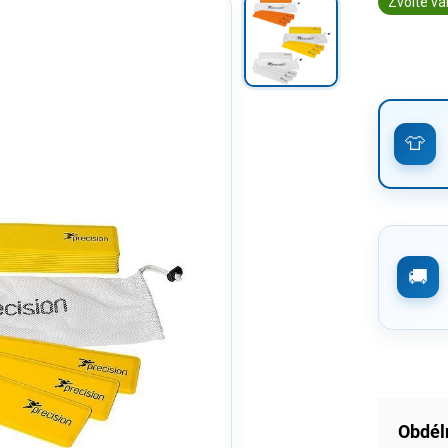
Zvolte va
Obdél