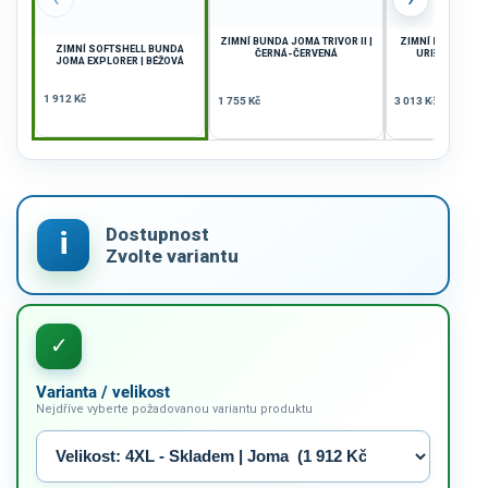
ZIMNÍ BUNDA JOMA TRIVOR II |
ZIMNÍ BUNDA D
ZIMNÍ SOFTSHELL BUNDA
ČERNÁ-ČERVENÁ
URBAN STREET
JOMA EXPLORER | BÉŽOVÁ
1 912 Kč
1 755 Kč
3 013 Kč
Varianta / velikost
Nejdříve vyberte požadovanou variantu produktu