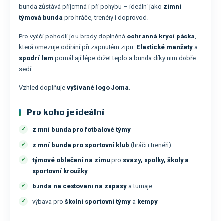
bunda zůstává příjemná i při pohybu – ideální jako
zimní
týmová bunda
pro hráče, trenéry i doprovod.
Pro vyšší pohodlí je u brady doplněná
ochranná krycí páska
,
která omezuje odírání při zapnutém zipu.
Elastické manžety
a
spodní lem
pomáhají lépe držet teplo a bunda díky nim dobře
sedí.
Vzhled doplňuje
vyšívané logo Joma
.
Pro koho je ideální
zimní bunda pro fotbalové týmy
zimní bunda pro sportovní klub
(hráči i trenéři)
týmové oblečení na zimu
pro
svazy, spolky, školy a
sportovní kroužky
bunda na cestování na zápasy
a turnaje
výbava pro
školní sportovní týmy
a
kempy