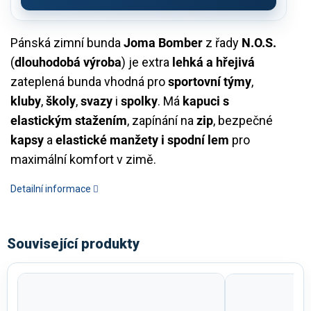
Pánská zimní bunda
Joma Bomber
z řady
N.O.S.
(
dlouhodobá výroba
) je extra
lehká a hřejivá
zateplená bunda vhodná pro
sportovní týmy
,
kluby
,
školy
,
svazy
i
spolky
. Má
kapuci s
elastickým stažením
, zapínání na
zip
, bezpečné
kapsy
a
elastické manžety i spodní lem
pro
maximální komfort v zimě.
Detailní informace
Související produkty