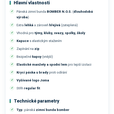
Hlavní vlastnosti
Pánská zimní bunda
BOMBER
N.O.S.
(
dlouhodobá
výroba
)
Extra
lehká
a zároveň
hřejivá
(zateplená)
Vhodná pro
týmy, kluby, svazy, spolky, školy
Kapuce
s elastickým stažením
Zapínání na
zip
Bezpečné
kapsy
(vnější)
Elastické manžety a spodní lem
pro lepší izolaci
Krycí páska u brady
proti odírání
Vyšívané logo Joma
Střih
regular fit
Technické parametry
Typ:
pánská
zimní bunda bomber