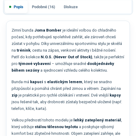
Popis
Podobné (16)
Diskuze
Zimní bunda
Joma Bomber
je ideální volbou do chladného
počasí, kdy potřebuješ spolehlivě zahřát, ale zároveň chceš
zůstat v pohybu. Díky univerzálnímu sportovnímu stylu je skvělá
na
trénink
, cestu na zápas, venkovní aktivity i běžné nošení.
Patří do kolekce
N.O.S. (Never Out of Stock)
, takže je perfektní
pro
týmové vybavení
– umožňuje snadné
doobjednávky
během sezóny
a sjednocení vzhledu celého kolektivu.
Bunda má
kapuci
s
elastickým lemem
, který se snadno
přizpůsobí a pomáhá chránit před zimou a větrem. Zapínání na
zip
je praktické pro rychlé oblékání i vrstvení. Dvě vnější
kapsy
jsou řešené tak, aby drobnosti zůstaly bezpečně uložené (např.
telefon, klíče, karta).
Velkou předností tohoto modelu je
lehký zateplený materiál
,
který udržuje
stálou tělesnou teplotu
a poskytuje výborný
komfort bez zbytečné hmotnosti. Objem zateplení zahřeje, ale