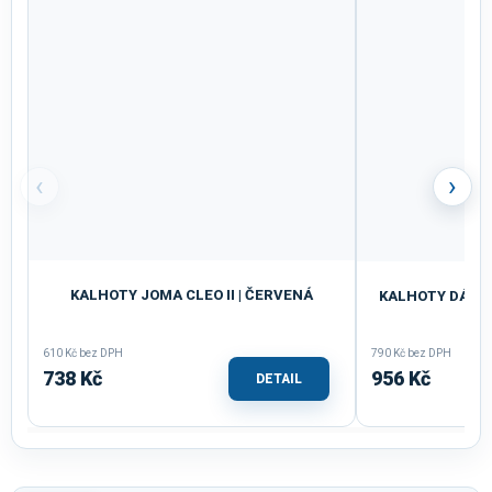
‹
›
KALHOTY JOMA CLEO II | ČERVENÁ
KALHOTY DÁMSK
610 Kč bez DPH
790 Kč bez DPH
738 Kč
956 Kč
DETAIL