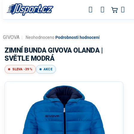
Přejít
na
obsah
GIVOVA
Průměrné
Neohodnoceno
Podrobnosti hodnocení
hodnocení
produktu
ZIMNÍ BUNDA GIVOVA OLANDA |
je
SVĚTLE MODRÁ
0,0
z
SLEVA -39 %
AKCE
5
hvězdiček.