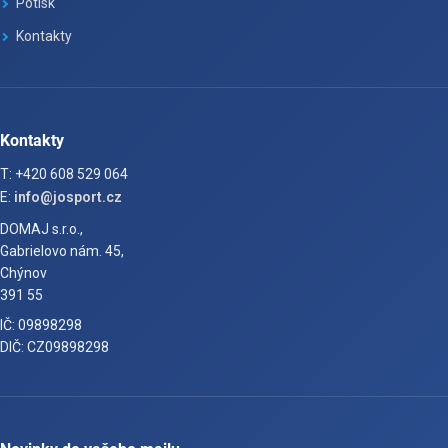
Potisk
Kontakty
Kontakty
T: +420 608 529 064
E:
info@josport.cz
DOMAJ s.r.o.,
Gabrielovo nám. 45,
Chýnov
391 55
IČ: 09898298
DIČ: CZ09898298