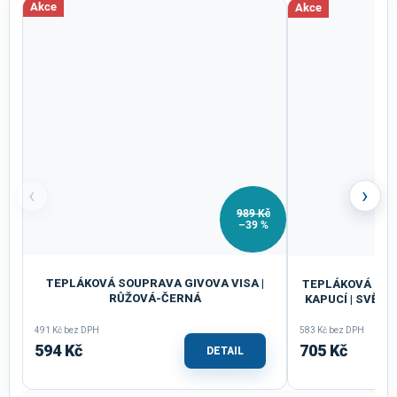
Akce
Akce
‹
›
989 Kč
–39 %
TEPLÁKOVÁ SOUPRAVA GIVOVA VISA |
TEPLÁKOVÁ SOU
RŮŽOVÁ-ČERNÁ
KAPUCÍ | SVĚT
491 Kč bez DPH
583 Kč bez DPH
594 Kč
705 Kč
DETAIL