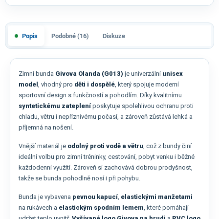
Popis
Podobné (16)
Diskuze
Zimní bunda
Givova Olanda (G013)
je univerzální
unisex
model
, vhodný pro
děti i dospělé
, který spojuje moderní
sportovní design s funkčností a pohodlím. Díky kvalitnímu
syntetickému zateplení
poskytuje spolehlivou ochranu proti
chladu, větru i nepříznivému počasí, a zároveň zůstává lehká a
příjemná na nošení.
Vnější materiál je
odolný proti vodě a větru
, což z bundy činí
ideální volbu pro zimní tréninky, cestování, pobyt venku i běžné
každodenní využití. Zároveň si zachovává dobrou prodyšnost,
takže se bunda pohodlně nosí i při pohybu.
Bunda je vybavena
pevnou kapucí
,
elastickými manžetami
na rukávech a
elastickým spodním lemem
, které pomáhají
udržet teplo uvnitř.
Vyšívané logo Givova na hrudi
a
PVC logo