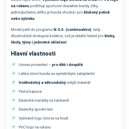
na rukávu
podtrhují sportovní charakter bundy. Díky
jednoduchému střihu je bunda vhodná i pro
klubový potisk
nebo výšivku
.
Model patří do programu
N.O.S. (continuativo)
, tedy
dlouhodobě dostupné kolekce, což je ideální řešení pro
kluby,
školy, týmy i jednotné oblečení
.
Hlavní vlastnosti
Unisex provedení –
pro děti i dospělé
Lehká zimní bunda se syntetickým zateplením
Voděodolný a větruodolný
vnější materiál
Pevná kapuce
Elastické manžety na rukávech
Elastický spodní lem
Vyšívané logo Givova na hrudi
PVC logo na rukávu