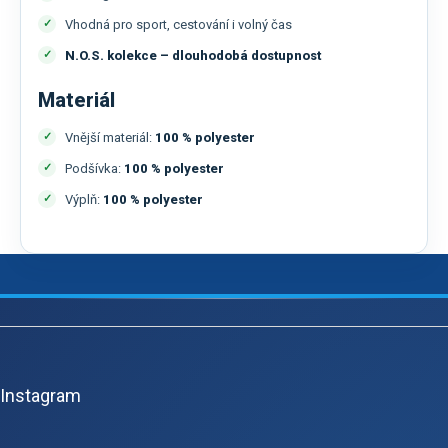
Vhodná pro sport, cestování i volný čas
N.O.S. kolekce – dlouhodobá dostupnost
Materiál
Vnější materiál:
100 % polyester
Podšívka:
100 % polyester
Výplň:
100 % polyester
Z
á
p
Instagram
a
t