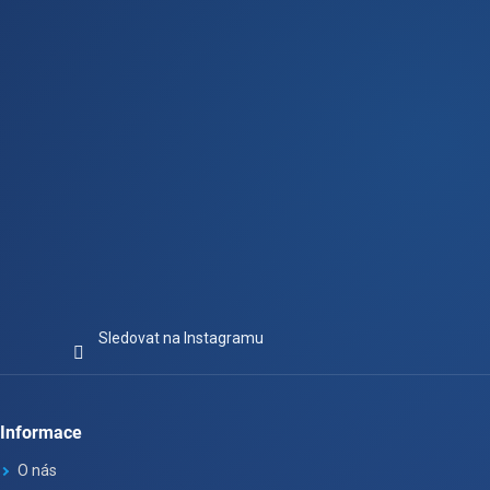
í
Sledovat na Instagramu
Informace
O nás