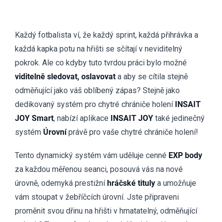
Každý fotbalista ví, že každý sprint, každá přihrávka a
každá kapka potu na hřišti se sčítají v neviditelný
pokrok. Ale co kdyby tuto tvrdou práci bylo možné
viditelně sledovat, oslavovat
a aby se cítila stejně
odměňující jako váš oblíbený zápas? Stejně jako
dedikovaný systém pro chytré chrániče holení
INSAIT
JOY Smart
, nabízí aplikace
INSAIT JOY
také jedinečný
systém
Úrovní
právě pro vaše chytré chrániče holení!
Tento dynamický systém vám uděluje cenné
EXP body
za každou měřenou seanci, posouvá vás na nové
úrovně, odemyká prestižní
hráčské tituly
a umožňuje
vám stoupat v žebříčcích úrovní. Jste připraveni
proměnit svou dřinu na hřišti v hmatatelný, odměňující