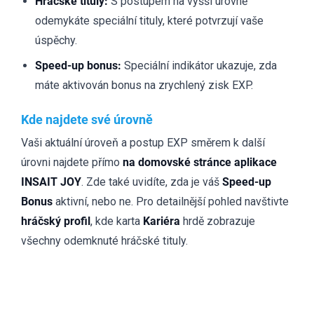
Hráčské tituly:
S postupem na vyšší úrovně
odemykáte speciální tituly, které potvrzují vaše
úspěchy.
Speed-up bonus:
Speciální indikátor ukazuje, zda
máte aktivován bonus na zrychlený zisk EXP.
Kde najdete své úrovně
Vaši aktuální úroveň a postup EXP směrem k další
úrovni najdete přímo
na domovské stránce aplikace
INSAIT JOY
. Zde také uvidíte, zda je váš
Speed-up
Bonus
aktivní, nebo ne. Pro detailnější pohled navštivte
hráčský profil
, kde karta
Kariéra
hrdě zobrazuje
všechny odemknuté hráčské tituly.