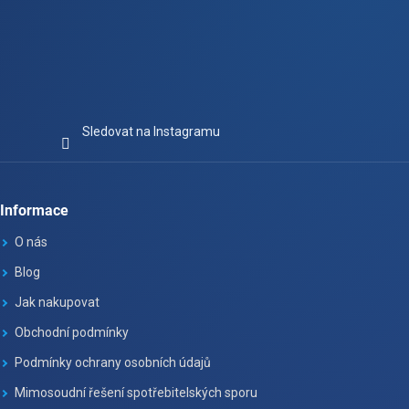
Sledovat na Instagramu
Informace
O nás
Blog
Jak nakupovat
Obchodní podmínky
Podmínky ochrany osobních údajů
Mimosoudní řešení spotřebitelských sporu