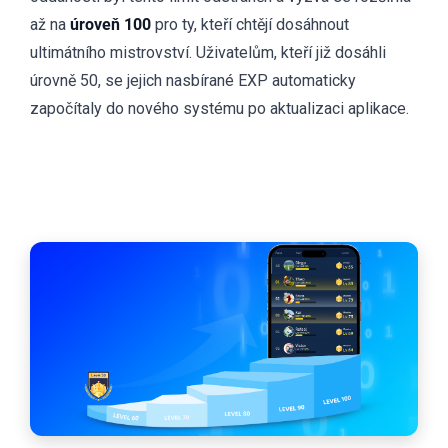
až na
úroveň 100
pro ty, kteří chtějí dosáhnout
ultimátního mistrovství. Uživatelům, kteří již dosáhli
úrovně 50, se jejich nasbírané EXP automaticky
započítaly do nového systému po aktualizaci aplikace.