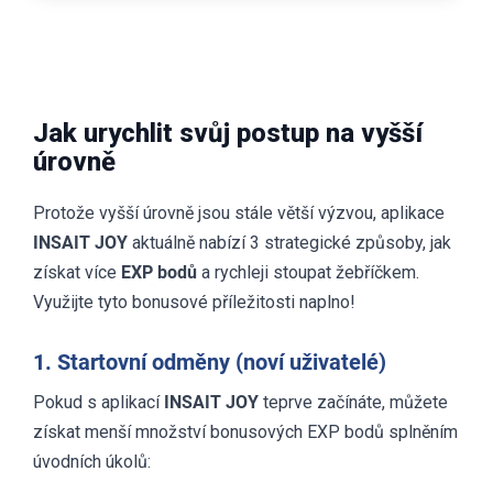
Jak urychlit svůj postup na vyšší
úrovně
Protože vyšší úrovně jsou stále větší výzvou, aplikace
INSAIT JOY
aktuálně nabízí 3 strategické způsoby, jak
získat více
EXP bodů
a rychleji stoupat žebříčkem.
Využijte tyto bonusové příležitosti naplno!
1. Startovní odměny (noví uživatelé)
Pokud s aplikací
INSAIT JOY
teprve začínáte, můžete
získat menší množství bonusových EXP bodů splněním
úvodních úkolů: