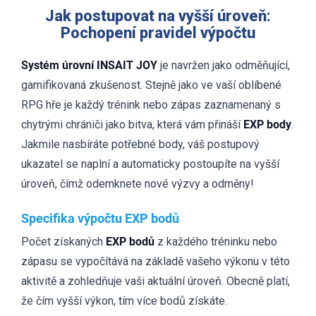
Jak postupovat na vyšší úroveň:
Pochopení pravidel výpočtu
Systém úrovní INSAIT JOY
je navržen jako odměňující,
gamifikovaná zkušenost. Stejně jako ve vaší oblíbené
RPG hře je každý trénink nebo zápas zaznamenaný s
chytrými chrániči jako bitva, která vám přináší
EXP body
.
Jakmile nasbíráte potřebné body, váš postupový
ukazatel se naplní a automaticky postoupíte na vyšší
úroveň, čímž odemknete nové výzvy a odměny!
Specifika výpočtu EXP bodů
Počet získaných
EXP bodů
z každého tréninku nebo
zápasu se vypočítává na základě vašeho výkonu v této
aktivitě a zohledňuje vaši aktuální úroveň. Obecně platí,
že čím vyšší výkon, tím více bodů získáte.