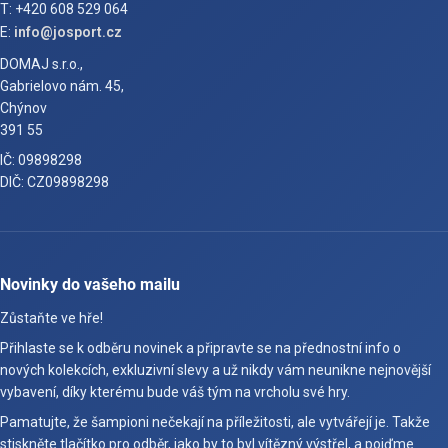
T: +420 608 529 064
E:
info@josport.cz
DOMAJ s.r.o.,
Gabrielovo nám. 45,
Chýnov
391 55
IČ: 09898298
DIČ: CZ09898298
Novinky do vašeho mailu
Zůstaňte ve hře!
Přihlaste se k odběru novinek a připravte se na přednostní info o
nových kolekcích, exkluzivní slevy a už nikdy vám neunikne nejnovější
vybavení, díky kterému bude váš tým na vrcholu své hry.
Pamatujte, že šampioni nečekají na příležitosti, ale vytvářejí je. Takže
stiskněte tlačítko pro odběr, jako by to byl vítězný výstřel, a pojďme