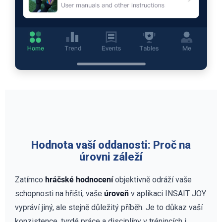
Hodnota vaší oddanosti: Proč na
úrovni záleží
Zatímco
hráčské hodnocení
objektivně odráží vaše
schopnosti na hřišti, vaše
úroveň
v aplikaci INSAIT JOY
vypráví jiný, ale stejně důležitý příběh. Je to důkaz vaší
konzistence, tvrdé práce a disciplíny v trénincích i