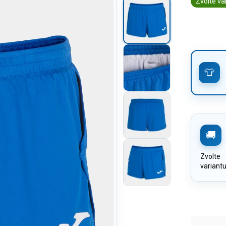
Zvolte va
Zvolte
variant