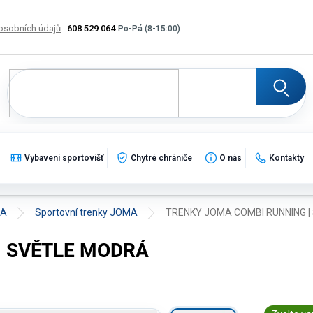
osobních údajů
608 529 064
Výměna, vrácení a reklamace zboží
Katalogy
Potisk
Vybavení sportovišť
Chytré chrániče
O nás
Kontakty
MA
Sportovní trenky JOMA
TRENKY JOMA COMBI RUNNING 
| SVĚTLE MODRÁ