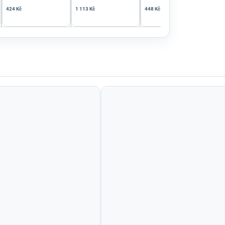
424 Kč
1 113 Kč
448 Kč
641 