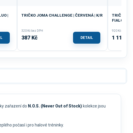
UO |
TRIČKO JOMA CHALLENGE | ČERVENÁ | K/R
TRIČKO DÁ
FIALOVÁ | 
320 Kč bez DPH
920 Kč bez DP
387 Kč
1 113 Kč
IL
DETAIL
Díky zařazení do
N.O.S. (Never Out of Stock)
kolekce jsou
plého počasí i pro halové tréninky.