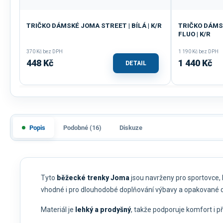
TRIČKO DÁMSKÉ JOMA STREET | BÍLÁ | K/R
TRIČKO DÁMSK
FLUO | K/R
370 Kč bez DPH
1 190 Kč bez DPH
448 Kč
1 440 Kč
DETAIL
Popis
Podobné (16)
Diskuze
Tyto
běžecké trenky Joma
jsou navrženy pro sportovce, k
vhodné i pro dlouhodobé doplňování výbavy a opakované 
Materiál je
lehký a prodyšný
, takže podporuje komfort i př