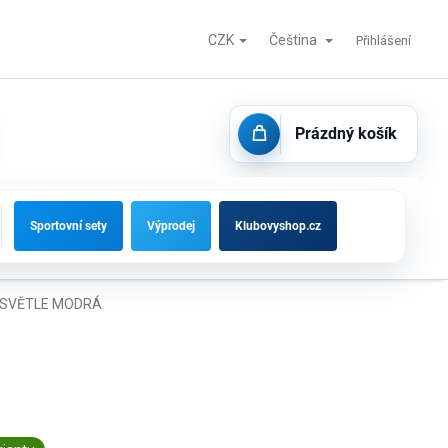
CZK
Čeština
Fotbalové branky, střídačky a vybavení hřišť
Kontakty
Přihlášení
Prázdný košík
NÁKUPNÍ
KOŠÍK
Sportovní sety
Výprodej
Klubovyshop.cz
| SVĚTLE MODRÁ