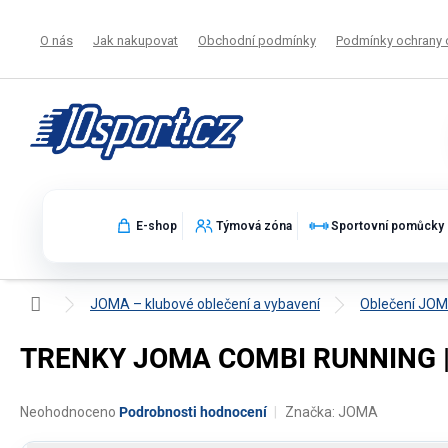
Přejít
na
O nás
Jak nakupovat
Obchodní podmínky
Podmínky ochrany 
obsah
E-shop
Týmová zóna
Sportovní pomůcky
Domů
JOMA – klubové oblečení a vybavení
Oblečení JO
TRENKY JOMA COMBI RUNNING 
Průměrné
Neohodnoceno
Podrobnosti hodnocení
Značka:
JOMA
hodnocení