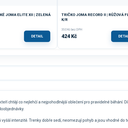
É JOMA ELITE XII | ZELENÁ
TRIČKO JOMA RECORD II | RŮŽOVÁ FL
K/R
350 Kč bez DPH
424 Kč
DETAIL
DETA
teří chtějí co nejlehčí a nejpohodlnější oblečení pro pravidelné běhání. 
doobjednávky.
i vyšší intenzitě. Trenky dobře sedí, neomezují pohyb a jsou vhodné do te