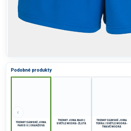
Podobné produkty
‹
TRENKY JOMA MAXI |
TRENKY DÁMSKÉ JOMA
TRENKY DÁMSKÉ JOMA
SVĚTLE MODRÁ-ŽLUTÁ
TERRA | SVĚTLE MODRÁ-
PARIS II | ORANŽOVÁ
TMAVĚ MODRÁ