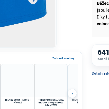
Běžec
jsou l
Díky f
volno
641
Zobrazit všechny →
530 Kč
Měrná
cena:
Detailní i
›
TRENKY JOMA HEROIC |
TRENKY DÁMSKÉ JOMA
TRENKY JOMA TOKIO II |
TR
VÍNOVÁ
INDOOR GYM | MODRÁ-
ČERNÁ-ŽLUTÁ
T
ORANŽOVÁ