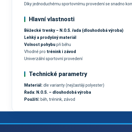
Díky jednoduchému sportovnímu provedení se snadno kombi
Hlavní vlastnosti
Běžecké trenky – N.O.S. řada (dlouhodobá výroba)
Lehký a prodyšný materiál
Volnost pohybu
při běhu
Vhodné pro
trénink i závod
Univerzální sportovní provedení
Technické parametry
Materiál:
dle varianty (nejčastěji polyester)
Řada:
N.O.S. – dlouhodobá výroba
Použití:
běh, trénink, závod
Z