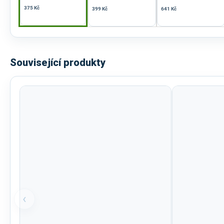
375 Kč
399 Kč
641 Kč
Související produkty
‹