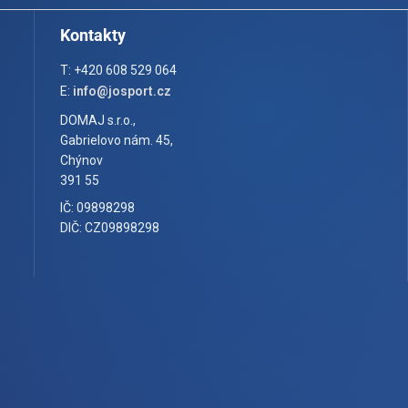
Kontakty
T: +420 608 529 064
E:
info@josport.cz
DOMAJ s.r.o.,
Gabrielovo nám. 45,
Chýnov
391 55
IČ: 09898298
DIČ: CZ09898298