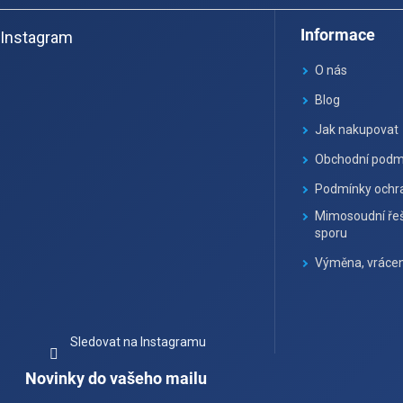
á
Informace
Instagram
p
a
O nás
t
Blog
í
Jak nakupovat
Obchodní podm
Podmínky ochra
Mimosoudní řeš
sporu
Výměna, vrácen
Sledovat na Instagramu
Novinky do vašeho mailu