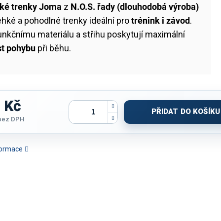
ké trenky Joma
z
N.O.S. řady (dlouhodobá výroba)
ehké a pohodlné trenky ideální pro
trénink i závod
.
unkčnímu materiálu a střihu poskytují maximální
st pohybu
při běhu.
 Kč
PŘIDAT DO KOŠÍKU
bez DPH
nformace
ENKY DÁMSKÉ JOMA
TRENKY DÁMSKÉ JOMA
TRENKY JOMA TOKIO II |
TRENKY JOM
ERRA | LIMETKOVÁ-
HEROIC | VÍNOVÁ
SVĚTLE MODRÁ-BÍLÁ
B
TMAVĚ MODRÁ