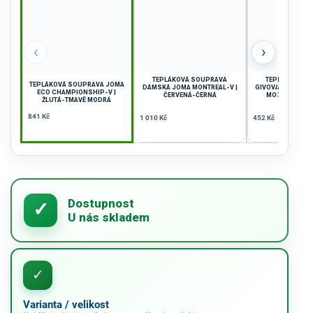
‹
›
TEPLÁKOVÁ SOUPRAVA
TEPLÁKOVÁ S
TEPLÁKOVÁ SOUPRAVA JOMA
DÁMSKÁ JOMA MONTREAL-V |
GIVOVA TUTA TORI
ECO CHAMPIONSHIP-V |
ČERVENÁ-ČERNÁ
MODRÁ-TMAV
ŽLUTÁ-TMAVĚ MODRÁ
841 Kč
1 010 Kč
452 Kč
Varianta / velikost