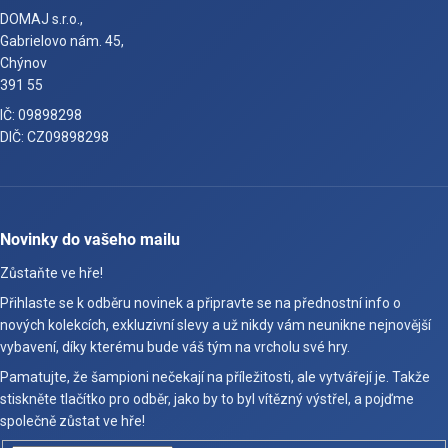
DOMAJ s.r.o.,
Gabrielovo nám. 45,
Chýnov
391 55
IČ: 09898298
DIČ: CZ09898298
Novinky do vašeho mailu
Zůstaňte ve hře!
Přihlaste se k odběru novinek a připravte se na přednostní info o
nových kolekcích, exkluzivní slevy a už nikdy vám neunikne nejnovější
vybavení, díky kterému bude váš tým na vrcholu své hry.
Pamatujte, že šampioni nečekají na příležitosti, ale vytvářejí je. Takže
stiskněte tlačítko pro odběr, jako by to byl vítězný výstřel, a pojďme
společně zůstat ve hře!