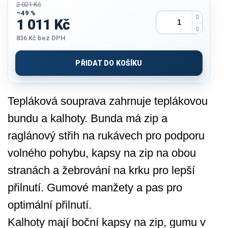
2 021 Kč
–49 %
1 011 Kč
836 Kč
bez DPH
Měrná
cena:
PŘIDAT DO KOŠÍKU
Tepláková souprava zahrnuje teplákovou
bundu a kalhoty. Bunda má zip a
raglánový střih na rukávech pro podporu
volného pohybu, kapsy na zip na obou
stranách a žebrování na krku pro lepší
přilnutí. Gumové manžety a pas pro
optimální přilnutí.
Kalhoty mají boční kapsy na zip, gumu v