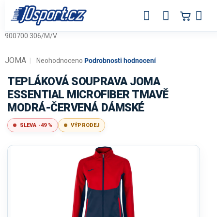
Přejít
na
obsah
900700.306/M/V
JOMA
Průměrné
Neohodnoceno
Podrobnosti hodnocení
hodnocení
produktu
TEPLÁKOVÁ SOUPRAVA JOMA
je
ESSENTIAL MICROFIBER TMAVĚ
0,0
MODRÁ-ČERVENÁ DÁMSKÉ
z
5
hvězdiček.
SLEVA -49 %
VÝPRODEJ