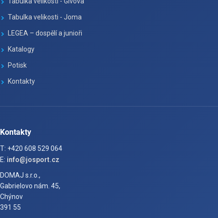
Tabulka velikosti - Givova
Tabulka velikosti - Joma
LEGEA – dospělí a junioři
Katalogy
Potisk
Kontakty
Kontakty
T: +420 608 529 064
E:
info@josport.cz
DOMAJ s.r.o.,
Gabrielovo nám. 45,
Chýnov
391 55