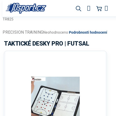
Přejít
na
obsah
TR825
PRECISION TRAINING
Průměrné
Neohodnoceno
Podrobnosti hodnocení
hodnocení
produktu
TAKTICKÉ DESKY PRO | FUTSAL
je
0,0
z
5
hvězdiček.