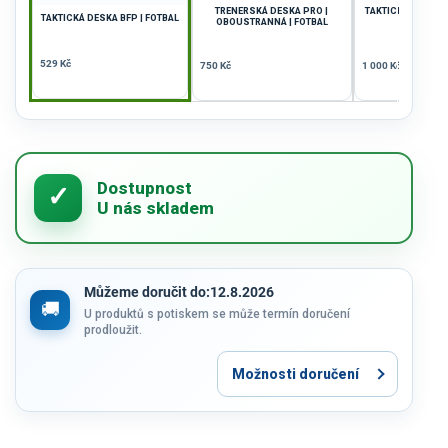
TRENERSKÁ DESKA PRO |
TAKTICKÉ DESKY P
TAKTICKÁ DESKA BFP | FOTBAL
OBOUSTRANNÁ | FOTBAL
529 Kč
750 Kč
1 000 Kč
Můžeme doručit do:
12.8.2026
U produktů s potiskem se může termín doručení
prodloužit.
Možnosti doručení