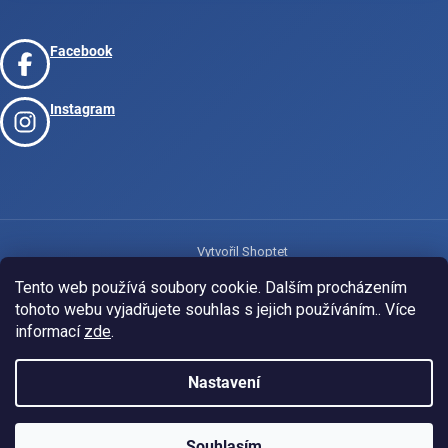
Facebook
Instagram
Vytvořil Shoptet
Tento web používá soubory cookie. Dalším procházením
tohoto webu vyjadřujete souhlas s jejich používáním.. Více
Copyright 2026
www.josport.cz
. Všechna práva vyhrazena.
informací
zde
.
Nastavení
Souhlasím
KLUBOVÁ NABÍDKA