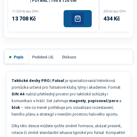
| FOTBAL | 150 x 120 cm
11 329 Kč bez DPH
359 Kč bez DPH
13 708 Kč
434 Kč
Popis
Podobné (4)
Diskuze
Taktické desky PRO | Futsal
je specializovaná tréninková
pomůcka určená pro futsalové kluby, týmy i akademie. Formát
DIN A4
nabízí přehledný prostor pro taktické schůzky i
komunikaci s hráči. Set zahrnuje
magnety
,
popisovač/pero
a
blok
– vše co trenér potřebuje pro vizualizaci rozestavení,
herního plánu a strategií v menším prostoru halového sportu.
Díky této desce můžete rychle změnit formace, ukázat presink,
rotace či zmínit standardní situace typické pro futsal. Kompaktní