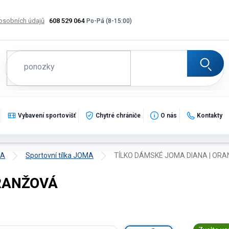
osobních údajů
608 529 064
Výměna, vrácení a reklamace zboží
Katalogy
Potisk
Vybavení sportovišť
Chytré chrániče
O nás
Kontakty
MA
Sportovní tílka JOMA
TÍLKO DÁMSKÉ JOMA DIANA | OR
ORANŽOVÁ