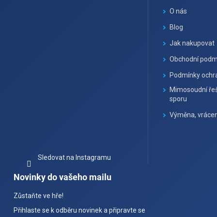
a
O nás
t
Blog
í
Jak nakupovat
Obchodní podm
Podmínky ochra
Mimosoudní řeš
sporu
Výměna, vrácen
Sledovat na Instagramu
Novinky do vašeho mailu
Zůstaňte ve hře!
Přihlaste se k odběru novinek a připravte se