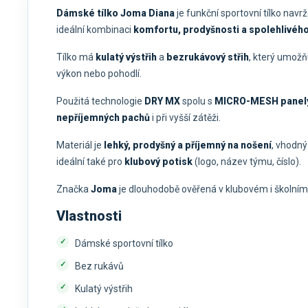
Dámské tílko Joma Diana
je funkční sportovní tílko navr
ideální kombinaci
komfortu, prodyšnosti a spolehlivéh
Tílko má
kulatý výstřih
a
bezrukávový střih
, který umožň
výkon nebo pohodlí.
Použitá technologie
DRY MX
spolu s
MICRO-MESH panely
nepříjemných pachů
i při vyšší zátěži.
Materiál je
lehký, prodyšný a příjemný na nošení
, vhodný
ideální také pro
klubový potisk
(logo, název týmu, číslo).
Značka
Joma
je dlouhodobě ověřená v klubovém i školním
Vlastnosti
Dámské sportovní tílko
Bez rukávů
Kulatý výstřih