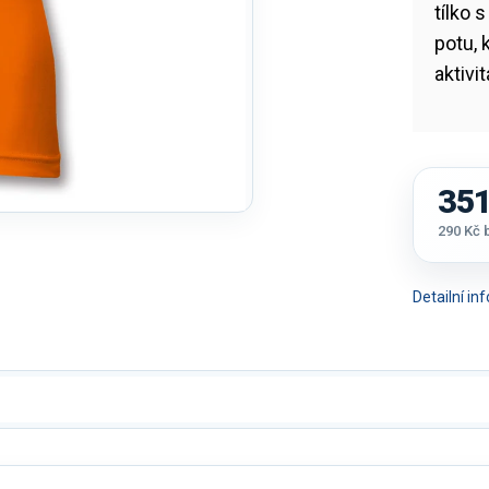
tílko 
potu, 
aktivi
351
290 Kč
Měrná
cena:
Detailní i