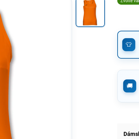
Zvolte va
Dámsk