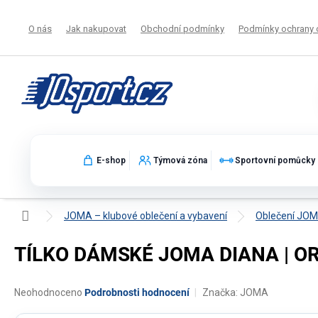
Přejít
na
O nás
Jak nakupovat
Obchodní podmínky
Podmínky ochrany 
obsah
E-shop
Týmová zóna
Sportovní pomůcky
Domů
JOMA – klubové oblečení a vybavení
Oblečení JO
TÍLKO DÁMSKÉ JOMA DIANA | 
Průměrné
Neohodnoceno
Podrobnosti hodnocení
Značka:
JOMA
hodnocení