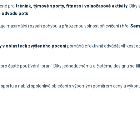
žené pro
trénink, týmové sporty, fitness i volnočasové aktivity
. Díky
o odvodu potu
.
uje maximální rozsah pohybu a přirozenou volnost při cvičení i hře.
Semi
 v oblastech zvýšeného pocení
pomáhá efektivně odvádět vlhkost od 
 pro časté používání i praní. Díky jednoduchému a čistému designu se tí
 sportu a nabízí spolehlivé oblečení s výborným poměrem ceny a výkonu