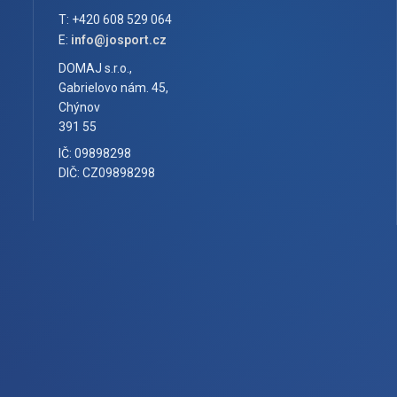
T: +420 608 529 064
E:
info@josport.cz
DOMAJ s.r.o.,
Gabrielovo nám. 45,
Chýnov
391 55
IČ: 09898298
DIČ: CZ09898298