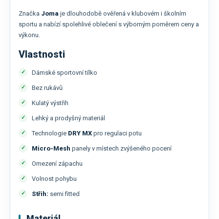
Značka
Joma
je dlouhodobě ověřená v klubovém i školním
sportu a nabízí spolehlivé oblečení s výborným poměrem ceny a
výkonu.
Vlastnosti
Dámské sportovní tílko
Bez rukávů
Kulatý výstřih
Lehký a prodyšný materiál
Technologie
DRY MX
pro regulaci potu
Micro-Mesh
panely v místech zvýšeného pocení
Omezení zápachu
Volnost pohybu
Střih:
semi fitted
Materiál