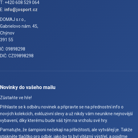
T: +420 608 529 064
E:
info@josport.cz
DOMAJ s.r.o.,
Gabrielovo nám. 45,
Chýnov
391 55
IČ: 09898298
DIČ: CZ09898298
Novinky do vašeho mailu
Zůstaňte ve hře!
Přihlaste se k odběru novinek a připravte se na přednostní info o
nových kolekcích, exkluzivní slevy a už nikdy vám neunikne nejnovější
vybavení, díky kterému bude váš tým na vrcholu své hry.
Pamatujte, že šampioni nečekají na příležitosti, ale vytvářejí je. Takže
stiskněte tlačítko pro odběr, jako by to byl vítězný výstřel, a pojďme