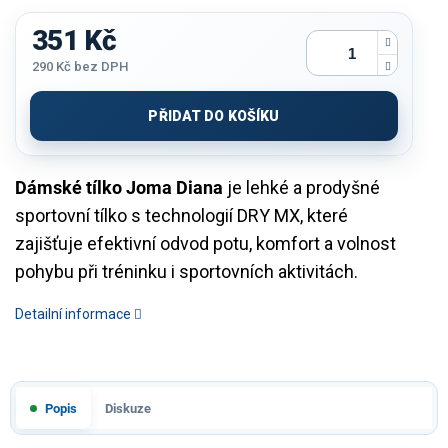
351 Kč
290 Kč
bez DPH
Měrná
cena:
PŘIDAT DO KOŠÍKU
Dámské tílko Joma Diana
je lehké a prodyšné
sportovní tílko s technologií DRY MX, které
zajišťuje efektivní odvod potu, komfort a volnost
pohybu při tréninku i sportovních aktivitách.
Detailní informace
Popis
Diskuze