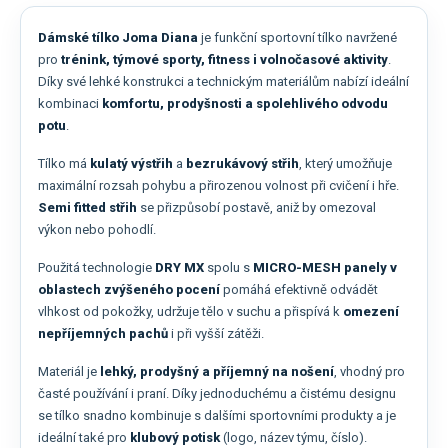
Dámské tílko Joma Diana
je funkční sportovní tílko navržené
pro
trénink, týmové sporty, fitness i volnočasové aktivity
.
Díky své lehké konstrukci a technickým materiálům nabízí ideální
kombinaci
komfortu, prodyšnosti a spolehlivého odvodu
potu
.
Tílko má
kulatý výstřih
a
bezrukávový střih
, který umožňuje
maximální rozsah pohybu a přirozenou volnost při cvičení i hře.
Semi fitted střih
se přizpůsobí postavě, aniž by omezoval
výkon nebo pohodlí.
Použitá technologie
DRY MX
spolu s
MICRO-MESH panely v
oblastech zvýšeného pocení
pomáhá efektivně odvádět
vlhkost od pokožky, udržuje tělo v suchu a přispívá k
omezení
nepříjemných pachů
i při vyšší zátěži.
Materiál je
lehký, prodyšný a příjemný na nošení
, vhodný pro
časté používání i praní. Díky jednoduchému a čistému designu
se tílko snadno kombinuje s dalšími sportovními produkty a je
ideální také pro
klubový potisk
(logo, název týmu, číslo).