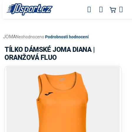
Přejít
na
obsah
JOMA
Průměrné
Neohodnoceno
Podrobnosti hodnocení
hodnocení
produktu
TÍLKO DÁMSKÉ JOMA DIANA |
je
ORANŽOVÁ FLUO
0,0
z
5
hvězdiček.